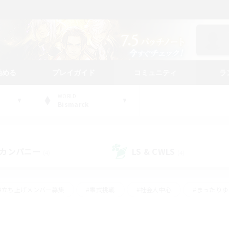
始める
プレイガイド
コミュニティ
ラ
WORLD
Bismarck
カンパニー
LS & CWLS
(4)
(4)
#立ち上げメンバー募集
#零式挑戦
#社会人中心
#まったり
体験歓迎
#クラフター中心
#ロールプレイ
#ギャザラー中心
ージュプリズム）
#スクリーンショット撮影
#クリア目指して頑張る