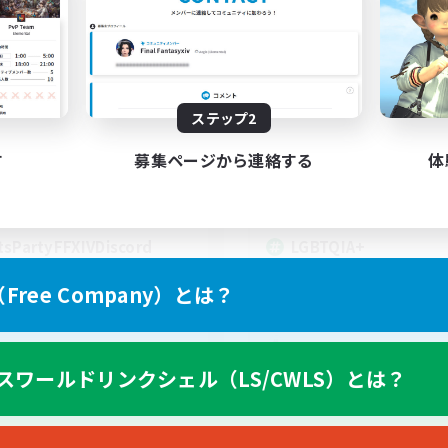
t's Party! Materia
Rainbow Connec
追加メンバー募集
追加メンバー募集
Materia
Materia
動時間
活動時間
0:00
23:00
18:00
ステップ2
日
平日
0:00
23:00
10:00
末
週末
す
募集ページから連絡する
体
1
クティブメンバー数
アクティブメンバー数
999
集人数
募集人数
tsPartyFFXIVDiscord
LGBTQIA+
ree Company）とは？
EN
スワールドリンクシェル（LS/CWLS）とは？
募集期間: 2026/08/24 まで
募集期間: 20