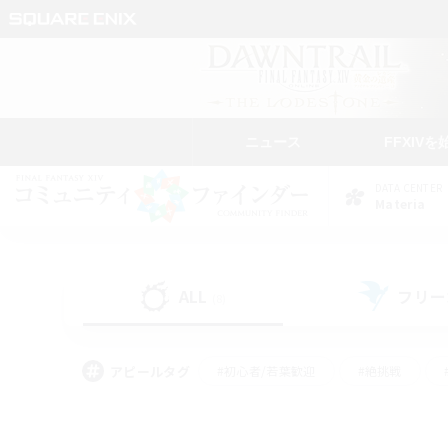
ニュース
FFXIVを
DATA CENTER
Materia
ALL
フリー
(8)
アピールタグ
#初心者/若葉歓迎
#絶挑戦
#学生中心
#なんでも楽しむ
#モブハント
#
#演奏
#ミラプリ（ミラ