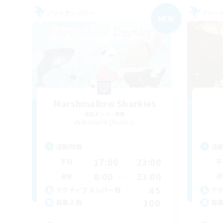
フリーカンパニー
フリー
NEW
Marshmallow Sharkies
追加メンバー募集
Bismarck [Materia]
活動時間
活
17:00
23:00
平日
平
8:00
23:00
週末
週
45
アクティブメンバー数
ア
100
募集人数
募