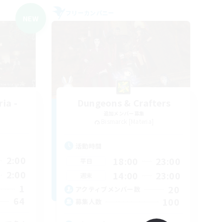
フリーカンパニー
NEW
ia -
Dungeons & Crafters
追加メンバー募集
Bismarck [Materia]
活動時間
2:00
18:00
23:00
平日
2:00
14:00
23:00
週末
1
20
アクティブメンバー数
64
100
募集人数