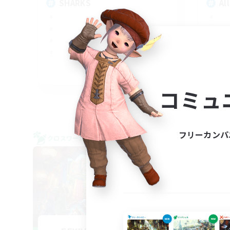
SHARKS
Al
EN
コミュ
募集期間: 2026/09/03 まで
フリーカンパ
クロスワールドリンクシェル
クロス