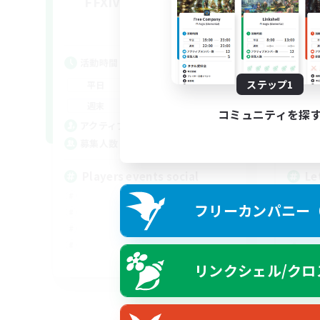
FFXIV NA Network 1
Le
追加メンバー募集
Materia
活動時間
活
7:00
11:00
ステップ1
平日
平
1:00
12:00
週末
週
コミュニティを探
717
アクティブメンバー数
ア
100
募集人数
募
Players events social
Le
フリーカンパニー（F
EN / FR
リンクシェル/クロ
募集期間: 2026/08/28 まで