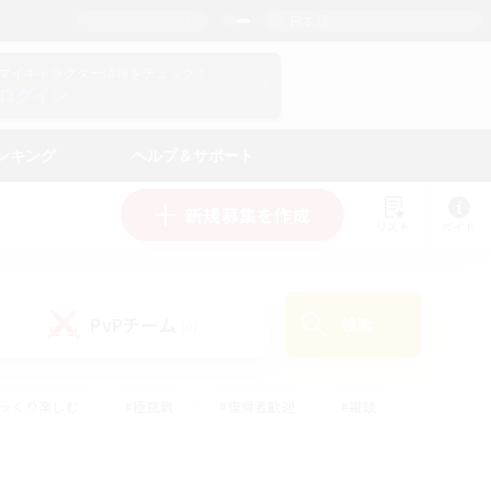
日本語
マイキャラクター情報をチェック！
ログイン
ンキング
ヘルプ＆サポート
新規募集を作成
リスト
ガイド
PvPチーム
検索
(0)
ゆっくり楽しむ
#極挑戦
#復帰者歓迎
#雑談
#ハウジング
#トレジャーハント
#レベリング
#プレイヤー主催イベント