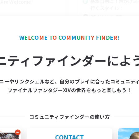
基本自由に！声かけあ
l Are Welcome!
行くスタイル！
立ち上げメンバー募集
まったりゆっくり楽しむ
なんでも楽しむ
W
E
L
C
O
M
E
T
O
C
O
M
M
U
N
I
T
Y
F
I
N
D
E
R
!
スクリーンショット撮影
EN
ニティファインダーによ
募集期間: 2026/09/01 まで
募集期間: 20
ニーやリンクシェルなど、自分のプレイに合ったコミュニテ
ワールドリンクシェル
クロスワールドリンクシェル
ファイナルファンタジーXIVの世界をもっと楽しもう！
コミュニティファインダーの使い方