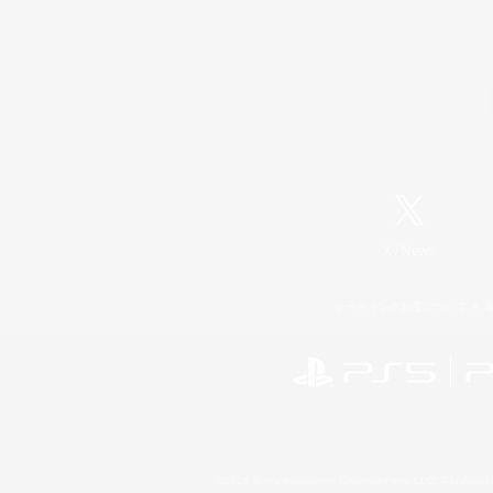
X
/
News
レーティング制度について
©2026 Sony Interactive Entertainment LLC."PlayStation