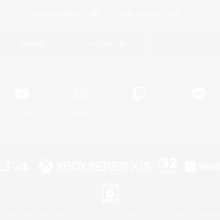
関連商品
e-STOREで購入
ゲームダウンロード
Official Information
YouTube
Instagram
Twitch
LINE
著作権について
プライバシーポリシー
サポートセンター
ライセンス
ルール＆ポリシー
 Family Mark", "PlayStation", "PS5 logo", "PS5", "PS4 logo" and "PS4" are registered trademark