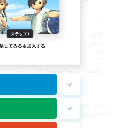
tion
Stormbringer
追加メンバー募集
Bismarck [Materia]
活動時間
1:00
15:00
24:00
ステップ3
平日
2:00
9:00
24:00
週末
験してみる＆加入する
580
10
アクティブメンバー数
50
--
募集人数
Treasure Map Enthusiasts
EN
JA / EN / DE / FR
26/08/18 まで
募集期間: 2026/08/09 まで