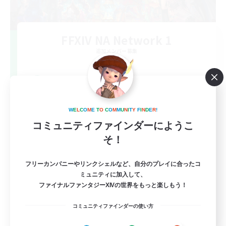
FFXIV NA Network 1
追加メンバー募集
Materia
100
募集人数
Players events social
W
E
L
C
O
M
E
T
O
C
O
M
M
U
N
I
T
Y
F
I
N
D
E
R
!
コミュニティファインダーにようこ
そ！
フリーカンパニーやリンクシェルなど、自分のプレイに合ったコ
ミュニティに加入して、
ファイナルファンタジーXIVの世界をもっと楽しもう！
EN / FR
コミュニティファインダーの使い方
詳細を見る