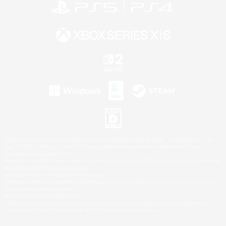
©2026 Sony Interactive Entertainment LLC."PlayStation Family Mark", "PlayStation", "PS5
logo", "PS5", "PS4 logo" and "PS4" are registered trademarks or trademarks of Sony
Interactive Entertainment Inc.
Microsoft, the XBOX Sphere mark, the Series X|S logo and XBOX Series X|S are trademarks
of the Microsoft group of companies.
Nintendo Switch is a trademark of Nintendo.
Windows is either a registered trademark or trademark of Microsoft Corporation in the United
States and/or other countries.
Mac is a trademark of Apple Inc.
©2026 Valve Corporation. Steam and the Steam logo are trademarks and/or registered
trademarks of Valve Corporation in the U.S. and/or other countries.