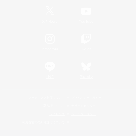
/
X
News
YouTube
Instagram
Twitch
LINE
Bluesky
レーティング制度について
プライバシーポリシー
著作権について
サポートセンター
ライセンス
ルール＆ポリシー
利用者情報の外部送信について