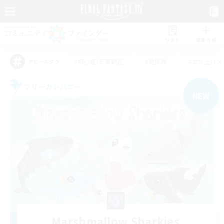
リスト
募集作成
#初心者/若葉歓迎
#絶挑戦
#立ち上げメ
アピールタグ
フリーカンパニー
NEW
Marshmallow Sharkies