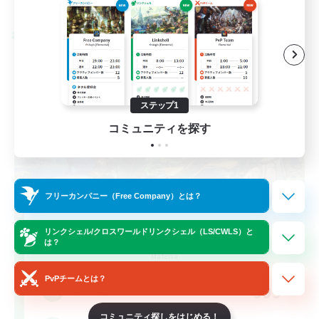
募集期間: 2026/08/28 まで
クロスワールドリンクシェル
ステップ1
コミュニティを探す
フリーカンパニー（Free Company）とは？
Let's Party! Materia
リンクシェル/クロスワールドリンクシェル（LS/CWLS）と
は？
追加メンバー募集
Materia
PvPチームとは？
999
募集人数
コミュニティ探しをはじめる！