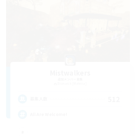
Mistwalkers
追加メンバー募集
Bismarck [Materia]
512
募集人数
All Are Welcome!