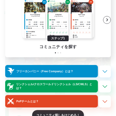
募集期間: 2026/08/28 まで
クロスワールドリンクシェル
ステップ1
コミュニティを探す
フリーカンパニー（Free Company）とは？
Let's Party! Materia
リンクシェル/クロスワールドリンクシェル（LS/CWLS）と
は？
追加メンバー募集
Materia
PvPチームとは？
999
募集人数
コミュニティ探しをはじめる！