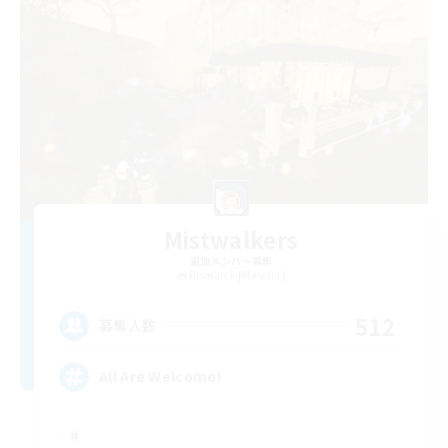
Mistwalkers
追加メンバー募集
Bismarck [Materia]
512
募集人数
All Are Welcome!