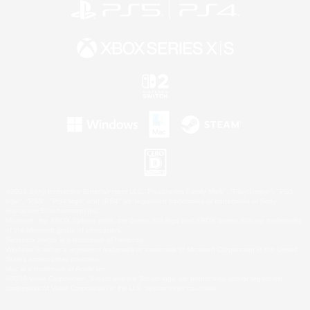
©2026 Sony Interactive Entertainment LLC."PlayStation Family Mark", "PlayStation", "PS5
logo", "PS5", "PS4 logo" and "PS4" are registered trademarks or trademarks of Sony
Interactive Entertainment Inc.
Microsoft, the XBOX Sphere mark, the Series X|S logo and XBOX Series X|S are trademarks
of the Microsoft group of companies.
Nintendo Switch is a trademark of Nintendo.
Windows is either a registered trademark or trademark of Microsoft Corporation in the United
States and/or other countries.
Mac is a trademark of Apple Inc.
©2026 Valve Corporation. Steam and the Steam logo are trademarks and/or registered
trademarks of Valve Corporation in the U.S. and/or other countries.