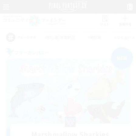
リスト
募集作成
#初心者/若葉歓迎
#絶挑戦
#立ち上げメ
アピールタグ
フリーカンパニー
NEW
Marshmallow Sharkies