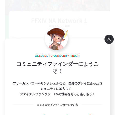
FFXIV NA Network 1
追加メンバー募集
Materia
100
募集人数
Players events social
W
E
L
C
O
M
E
T
O
C
O
M
M
U
N
I
T
Y
F
I
N
D
E
R
!
コミュニティファインダーにようこ
そ！
フリーカンパニーやリンクシェルなど、自分のプレイに合ったコ
ミュニティに加入して、
ファイナルファンタジーXIVの世界をもっと楽しもう！
EN / FR
コミュニティファインダーの使い方
詳細を見る