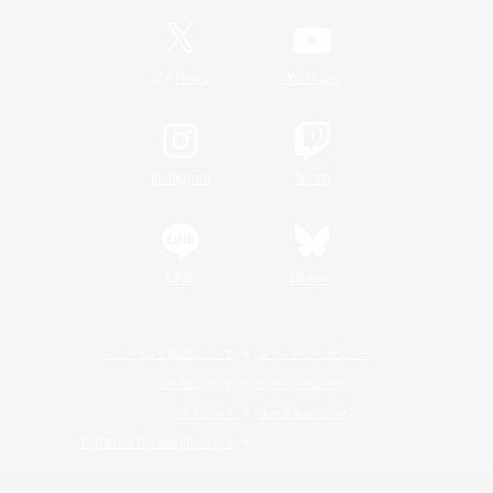
/
X
News
YouTube
Instagram
Twitch
LINE
Bluesky
レーティング制度について
プライバシーポリシー
著作権について
サポートセンター
ライセンス
ルール＆ポリシー
利用者情報の外部送信について