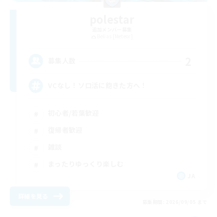
polestar
追加メンバー募集
Belias [Meteor]
2
募集人数
VCなし！ソロ活に飽きた方へ！
初心者/若葉歓迎
復帰者歓迎
雑談
まったりゆっくり楽しむ
JA
詳細を見る
募集期間: 2026/09/05 まで