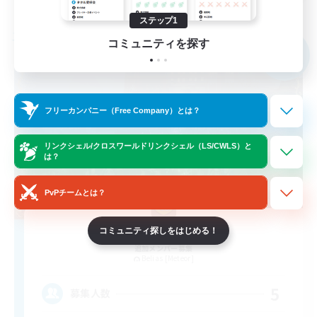
募集期間: 2026/09/05 まで
ステップ1
フリーカンパニー
コミュニティを探す
NEW
フリーカンパニー（Free Company）とは？
リンクシェル/クロスワールドリンクシェル（LS/CWLS）と
は？
PvPチームとは？
EXIST
コミュニティ探しをはじめる！
追加メンバー募集
Belias [Meteor]
5
募集人数