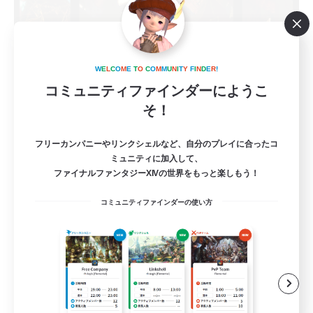
knock flat chicken's
W
E
L
C
O
M
E
T
O
C
O
M
M
U
N
I
T
Y
F
I
N
D
E
R
!
追加メンバー募集
Belias [Meteor]
コミュニティファインダーにようこ
そ！
5
募集人数
フリーカンパニーやリンクシェルなど、自分のプレイに合ったコ
VC有！聞き専の方もいます！
ミュニティに加入して、
ファイナルファンタジーXIVの世界をもっと楽しもう！
社会人中心
コミュニティファインダーの使い方
まったりゆっくり楽しむ
雑談
体験歓迎
JA
詳細を見る