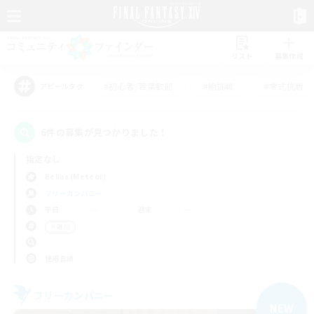
リスト
募集作成
#初心者/若葉歓迎
#絶挑戦
#零式挑戦
アピールタグ
6件の募集が見つかりました！
指定なし
Belias (Meteor)
フリーカンパニー
平日
週末
＃雑談
使用言語
フリーカンパニー
NEW