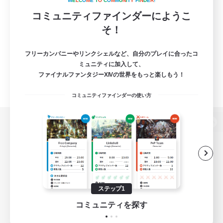
W
E
L
C
O
M
E
T
O
C
O
M
M
U
N
I
T
Y
F
I
N
D
E
R
!
コミュニティファインダーにようこ
そ！
フリーカンパニーやリンクシェルなど、自分のプレイに合ったコ
ミュニティに加入して、
ファイナルファンタジーXIVの世界をもっと楽しもう！
コミュニティファインダーの使い方
パソコン版へ
関連商品
e-STOREで購入
ステップ1
ゲームダウンロード
コミュニティを探す