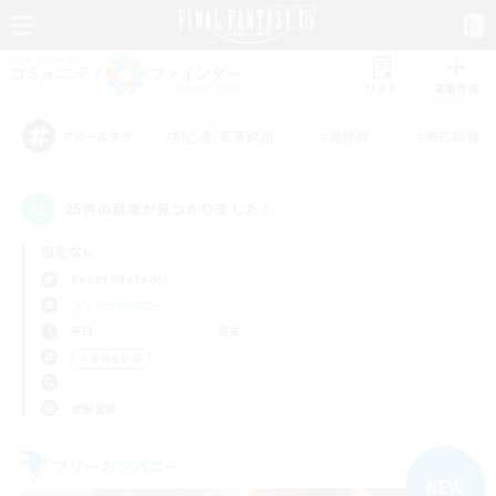
リスト
募集作成
#初心者/若葉歓迎
#絶挑戦
#零式挑戦
アピールタグ
25件の募集が見つかりました！
指定なし
Belias (Meteor)
フリーカンパニー
平日
週末
＃復帰者歓迎
使用言語
フリーカンパニー
NEW