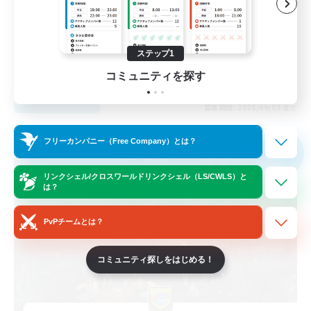
初心者/若葉歓迎
復帰者歓迎
体験歓迎
ステップ1
JA
コミュニティを探す
詳細を見る
募集期間: 2026/09/03 まで
フリーカンパニー
フリーカンパニー（Free Company）とは？
NEW
リンクシェル/クロスワールドリンクシェル（LS/CWLS）と
は？
PvPチームとは？
コミュニティ探しをはじめる！