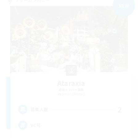
NEW
Ataraxia
追加メンバー募集
Belias [Meteor]
2
募集人数
VC可