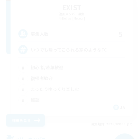
EXIST
追加メンバー募集
Belias [Meteor]
5
募集人数
いつでも帰ってこられる家のようなFC
初心者/若葉歓迎
復帰者歓迎
まったりゆっくり楽しむ
雑談
JA
詳細を見る
募集期間: 2026/09/03 まで
フリーカンパニー