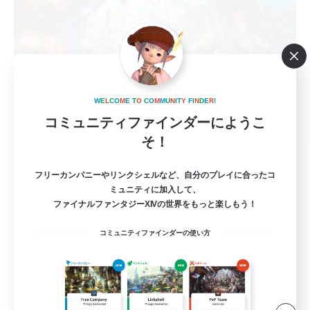
W
E
L
C
O
M
E
T
O
C
O
M
M
U
N
I
T
Y
F
I
N
D
E
R
!
コミュニティファインダーにようこ
そ！
Barrique
追加メンバー募集
フリーカンパニーやリンクシェルなど、自分のプレイに合ったコ
Belias [Meteor]
ミュニティに加入して、
ファイナルファンタジーXIVの世界をもっと楽しもう！
5
募集人数
コミュニティファインダーの使い方
マイペースにエオルゼアを楽しむ
社会人中心