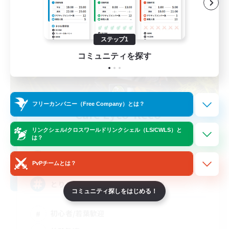
ステップ1
コミュニティを探す
フリーカンパニー（Free Company）とは？
Cafe Lyco-Reco
追加メンバー募集
リンクシェル/クロスワールドリンクシェル（LS/CWLS）と
Belias [Meteor]
は？
3
募集人数
PvPチームとは？
とりあえずなんでもやってみよう！
コミュニティ探しをはじめる！
初心者/若葉歓迎