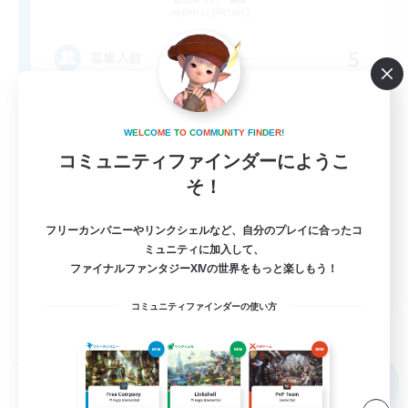
Belias [Meteor]
5
募集人数
VC・ディスコのないFCです！
W
E
L
C
O
M
E
T
O
C
O
M
M
U
N
I
T
Y
F
I
N
D
E
R
!
まったりゆっくり楽しむ
コミュニティファインダーにようこ
そ！
初心者/若葉歓迎
レベリング
フリーカンパニーやリンクシェルなど、自分のプレイに合ったコ
雑談
ミュニティに加入して、
ファイナルファンタジーXIVの世界をもっと楽しもう！
JA
コミュニティファインダーの使い方
詳細を見る
募集期間: 2026/09/08 まで
フリーカンパニー
NEW