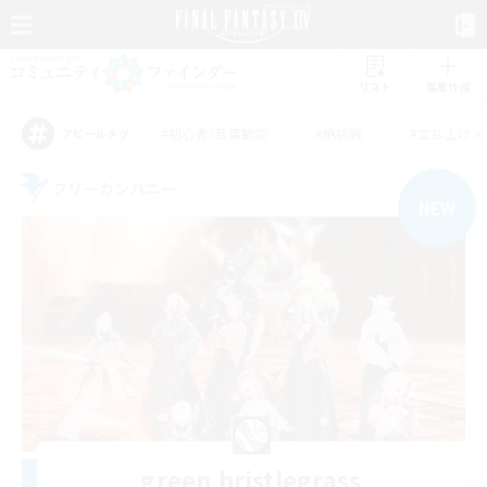
リスト
募集作成
#初心者/若葉歓迎
#絶挑戦
#立ち上げメ
アピールタグ
フリーカンパニー
NEW
green bristlegrass