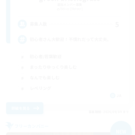
追加メンバー募集
Belias [Meteor]
5
募集人数
初心者さん大歓迎！不慣れだって大丈夫。
初心者/若葉歓迎
まったりゆっくり楽しむ
なんでも楽しむ
レベリング
JA
詳細を見る
募集期間: 2026/09/09 まで
フリーカンパニー
NEW