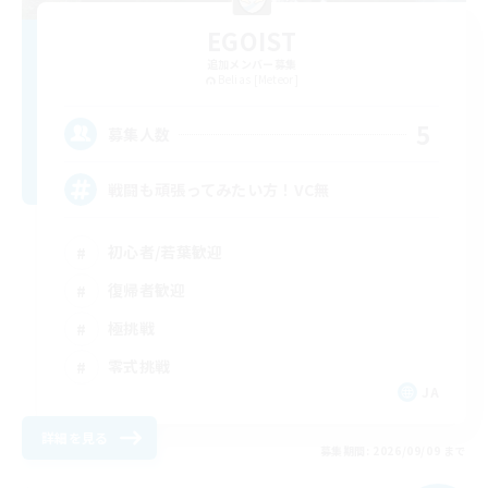
EGOIST
追加メンバー募集
Belias [Meteor]
5
募集人数
戦闘も頑張ってみたい方！VC無
初心者/若葉歓迎
復帰者歓迎
極挑戦
零式挑戦
JA
詳細を見る
募集期間: 2026/09/09 まで