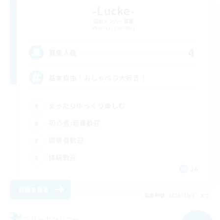
-Lucke-
追加メンバー募集
Belias [Meteor]
4
募集人数
基本自由！おしゃべり大好き！
まったりゆっくり楽しむ
初心者/若葉歓迎
復帰者歓迎
体験歓迎
JA
詳細を見る
募集期間: 2026/09/07 まで
フリーカンパニー