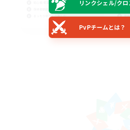
リンクシェル/クロ
初心者/若葉歓迎
まっ
復帰者歓迎
初心
まったりゆっくり楽しむ
復帰
JA
PvPチームとは？
募集期間: 2026/08/27 まで