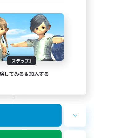
urns
ステップ3
験してみる＆加入する
24:00
24:00
5
5
なとの時