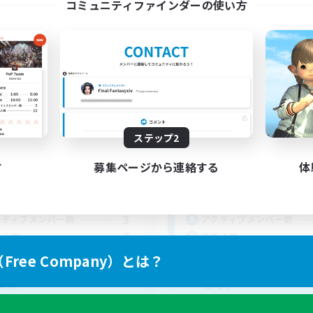
コミュニティファインダーの使い方
CarHawTong
Where Light Ret
追加メンバー募集
追加メンバー募集
Belias [Meteor]
Belias [Meteor]
ステップ2
動時間
活動時間
す
募集ページから連絡する
体
21:00
24:00
18:00
日
平日
21:00
1:00
1:00
末
週末
3
クティブメンバー数
アクティブメンバー数
7
集人数
募集人数
ree Company）とは？
ずはFCのハウスを立てるの
ひとりの時間も、みん
目標
間も。
人中心
社会人中心