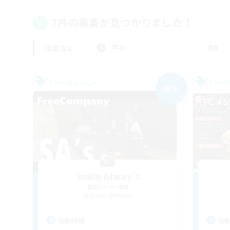
7件の募集が見つかりました！
指定なし
平日
週末
フリーカンパニー
フリー
NEW
Smile Alway's
追加メンバー募集
Belias [Meteor]
活動時間
活