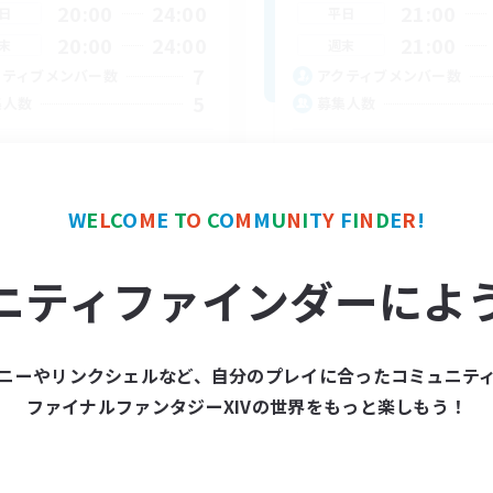
20:00
24:00
21:00
日
平日
20:00
24:00
21:00
末
週末
7
クティブメンバー数
アクティブメンバー数
5
集人数
募集人数
葉さん限定
VC有！聞き専の方も
者/若葉歓迎
社会人中心
者歓迎
まったりゆっくり楽しむ
W
E
L
C
O
M
E
T
O
C
O
M
M
U
N
I
T
Y
F
I
N
D
E
R
!
人中心
雑談
たりゆっくり楽しむ
体験歓迎
ニティファインダーによ
JA
募集期間: 2026/09/05 まで
募集期間: 20
ニーやリンクシェルなど、自分のプレイに合ったコミュニテ
ファイナルファンタジーXIVの世界をもっと楽しもう！
カンパニー
フリーカンパニー