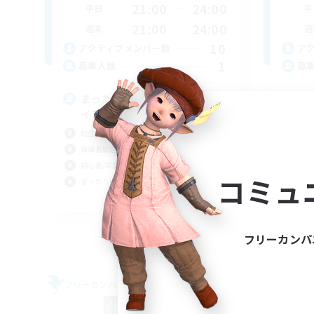
21:00
24:00
平日
平
21:00
24:00
週末
週
10
アクティブメンバー数
ア
1
募集人数
募
まったりのんびりエオルゼアラ
若
イフ！
初心
社会人中心
復帰
復帰者歓迎
社会
初心者/若葉歓迎
まっ
コミュ
まったりゆっくり楽しむ
JA
募集期間: 2026/09/05 まで
フリーカンパ
フリーカンパニー
フリー