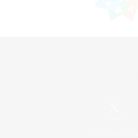
X
/
News
レーティング制度について