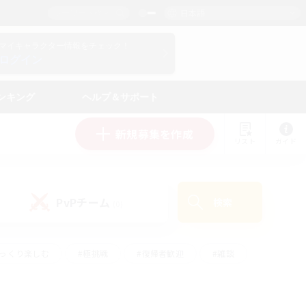
日本語
マイキャラクター情報をチェック！
ログイン
ンキング
ヘルプ＆サポート
新規募集を作成
リスト
ガイド
PvPチーム
検索
(0)
ゆっくり楽しむ
#極挑戦
#復帰者歓迎
#雑談
ルプレイ
#トレジャーハント
#レベリング
して頑張る
#プレイヤー主催イベント