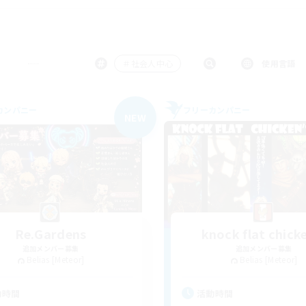
＃社会人中心
使用言語
カンパニー
フリーカンパニー
NEW
Re.Gardens
knock flat chick
追加メンバー募集
追加メンバー募集
Belias [Meteor]
Belias [Meteor]
動時間
活動時間