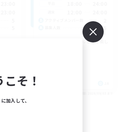
23:00
18:00
24:00
平日
23:00
12:00
24:00
週末
5
2
アクティブメンバー数
5
5
募集人数
います！
マイペースにエオルゼアを楽し
む
社会人中心
初心者/若葉歓迎
復帰者歓迎
うこそ！
体験歓迎
JA
JA
26/09/05 まで
募集期間: 2026/09/03 まで
ィに加入して、