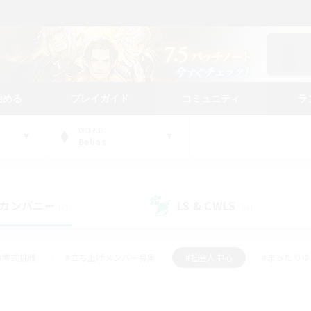
始める
プレイガイド
コミュニティ
ラ
WORLD
Belias
カンパニー
LS & CWLS
(7)
(64)
#零式挑戦
#立ち上げメンバー募集
#社会人中心
#まったり
#体験歓迎
#クラフター中心
#ギャザラー中心
#ロー
ング
#演奏
#ミラプリ（ミラージュプリズム）
#クリア目指