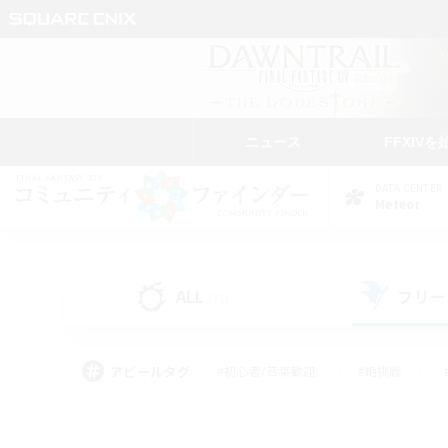
ニュース
FFXIVを
DATA CENTER
Meteor
ALL
フリー
(71)
アピールタグ
#初心者/若葉歓迎
#絶挑戦
#モブハント
#学生中心
#なんでも楽しむ
#スクリーンショット撮影
#ハウジ