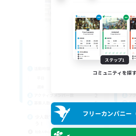
Ata-Oha
追加メンバー募集
Belias [Meteor]
ステップ1
活動時間
活
コミュニティを探
22:00
24:00
平日
平
20:00
24:00
週末
週
2
アクティブメンバー数
ア
5
募集人数
募
フリーカンパニー（F
少人数で仲良く！制限解除いこ
ま
う！
が
社会人中心
社会