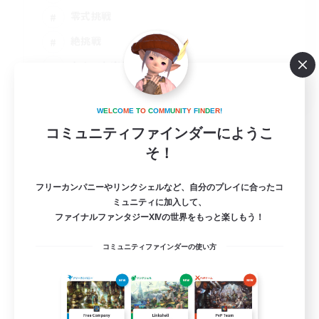
零式挑戦
絶挑戦
なんでも楽しむ
JA
詳細を見る
W
E
L
C
O
M
E
T
O
C
O
M
M
U
N
I
T
Y
F
I
N
D
E
R
!
募集期間: 2026/08/15 まで
コミュニティファインダーにようこ
そ！
フリーカンパニーやリンクシェルなど、自分のプレイに合ったコ
ミュニティに加入して、
ファイナルファンタジーXIVの世界をもっと楽しもう！
コミュニティファインダーの使い方