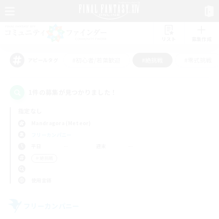
リスト
募集作成
#初心者/若葉歓迎
#絶挑戦
#零式挑戦
アピールタグ
1件の募集が見つかりました！
指定なし
Mandragora (Meteor)
フリーカンパニー
平日
週末
＃絶挑戦
使用言語
フリーカンパニー