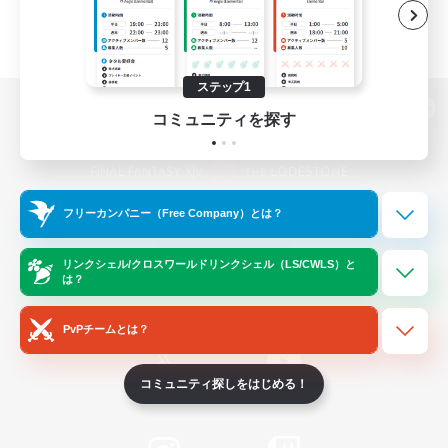
ステップ1
コミュニティを探す
パソコン版へ
フリーカンパニー（Free Company）とは？
関連商品
e-STOREで購入
ゲームダウンロード
リンクシェル/クロスワールドリンクシェル（LS/CWLS）と
は？
Official Information
PvPチームとは？
コミュニティ探しをはじめる！
/
X
News
YouTube