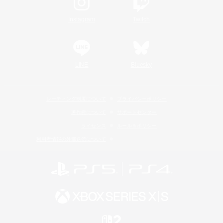
Instagram
Twitch
LINE
Bluesky
レーティング制度について
プライバシーポリシー
著作権について
サポートセンター
ライセンス
ルール＆ポリシー
利用者情報の外部送信について