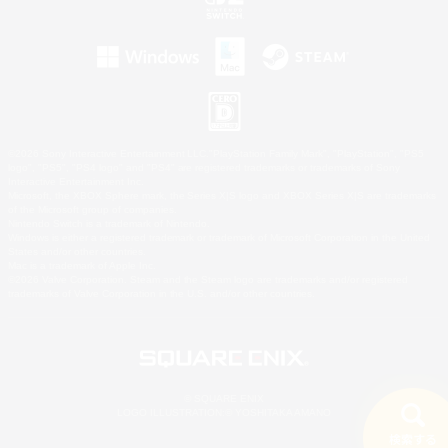
©2026 Sony Interactive Entertainment LLC."PlayStation Family Mark", "PlayStation", "PS5
logo", "PS5", "PS4 logo" and "PS4" are registered trademarks or trademarks of Sony
Interactive Entertainment Inc.
Microsoft, the XBOX Sphere mark, the Series X|S logo and XBOX Series X|S are trademarks
of the Microsoft group of companies.
Nintendo Switch is a trademark of Nintendo.
Windows is either a registered trademark or trademark of Microsoft Corporation in the United
States and/or other countries.
Mac is a trademark of Apple Inc.
©2026 Valve Corporation. Steam and the Steam logo are trademarks and/or registered
trademarks of Valve Corporation in the U.S. and/or other countries.
© SQUARE ENIX
LOGO ILLUSTRATION:© YOSHITAKA AMANO
検索する