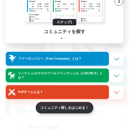
ステップ1
コミュニティを探す
フリーカンパニー（Free Company）とは？
NekoMimi Girls
リンクシェル/クロスワールドリンクシェル（LS/CWLS）と
追加メンバー募集
は？
Mandragora [Meteor]
PvPチームとは？
15
募集人数
コミュニティ探しをはじめる！
Meteor女性限定FCメンバー募集中☆彡
初心者/若葉歓迎