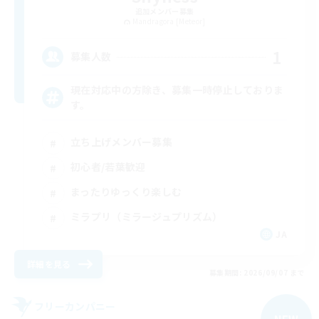
追加メンバー募集
Mandragora [Meteor]
1
募集人数
現在対応中の方除き、募集一時停止しておりま
す。
立ち上げメンバー募集
初心者/若葉歓迎
まったりゆっくり楽しむ
ミラプリ（ミラージュプリズム）
JA
詳細を見る
募集期間: 2026/09/07 まで
フリーカンパニー