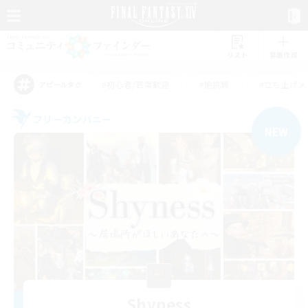
リスト
募集作成
#初心者/若葉歓迎
#絶挑戦
#立ち上げメ
アピールタグ
フリーカンパニー
NEW
Shyness