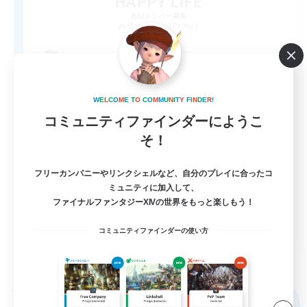
HAPPY LIFE
追加メンバー募集
Mandragora [Meteor]
4
募集人数
一緒にFF14で幸せな時間を過ごしませんか？
W
E
L
C
O
M
E
T
O
C
O
M
M
U
N
I
T
Y
F
I
N
D
E
R
!
コミュニティファインダーにようこ
初心者/若葉歓迎
そ！
復帰者歓迎
フリーカンパニーやリンクシェルなど、自分のプレイに合ったコ
雑談
ミュニティに加入して、
ファイナルファンタジーXIVの世界をもっと楽しもう！
極挑戦
JA
コミュニティファインダーの使い方
詳細を見る
募集期間: 2026/09/06 まで
フリーカンパニー
NEW