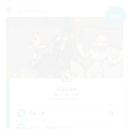
フリーカンパニー
NEW
Haven
追加メンバー募集
Mandragora [Meteor]
3
募集人数
VCなし 新設FCです！