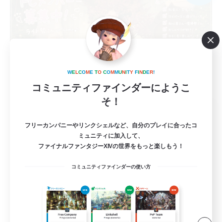
W
E
L
C
O
M
E
T
O
C
O
M
M
U
N
I
T
Y
F
I
N
D
E
R
!
コミュニティファインダーにようこ
そ！
Psyche's Cradle
追加メンバー募集
フリーカンパニーやリンクシェルなど、自分のプレイに合ったコ
Belias [Meteor]
ミュニティに加入して、
ファイナルファンタジーXIVの世界をもっと楽しもう！
5
募集人数
コミュニティファインダーの使い方
VC・ディスコのないFCです！
まったりゆっくり楽しむ