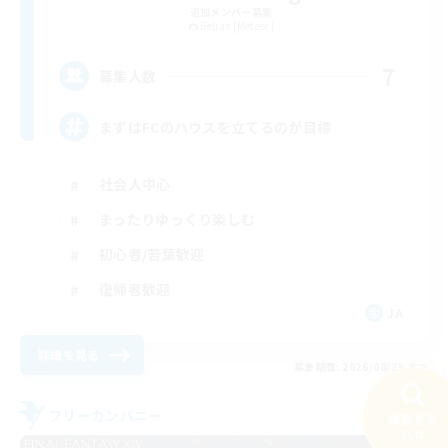
追加メンバー募集
Belias [Meteor]
7
募集人数
まずはFCのハウスを立てるのが目標
社会人中心
まったりゆっくり楽しむ
初心者/若葉歓迎
復帰者歓迎
JA
詳細を見る
募集期間: 2026/08/25 まで
フリーカンパニー
検索する
26件