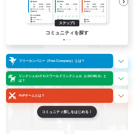
初心者/若葉歓迎
レベリング
雑談
ステップ1
JA
コミュニティを探す
詳細を見る
募集期間: 2026/09/05 まで
フリーカンパニー
フリーカンパニー（Free Company）とは？
NEW
リンクシェル/クロスワールドリンクシェル（LS/CWLS）と
は？
PvPチームとは？
コミュニティ探しをはじめる！