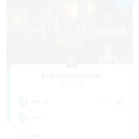
PukupukuTaiyaki
追加メンバー募集
Belias [Meteor]
10
募集人数
VC無し
雑談