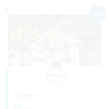
フリーカンパニー
NEW
Ataraxia
追加メンバー募集
Belias [Meteor]
2
募集人数
VC可