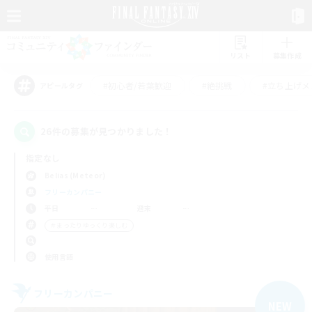
リスト
募集作成
#初心者/若葉歓迎
#絶挑戦
#立ち上げメ
アピールタグ
26件の募集が見つかりました！
指定なし
Belias (Meteor)
フリーカンパニー
平日
週末
＃まったりゆっくり楽しむ
使用言語
フリーカンパニー
NEW