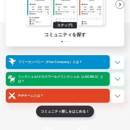
ステップ1
コミュニティを探す
パソコン版へ
フリーカンパニー（Free Company）とは？
関連商品
e-STOREで購入
ゲームダウンロード
リンクシェル/クロスワールドリンクシェル（LS/CWLS）と
は？
Official Information
PvPチームとは？
コミュニティ探しをはじめる！
/
X
News
YouTube