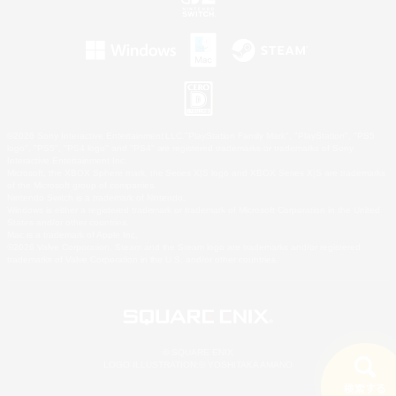
©2026 Sony Interactive Entertainment LLC."PlayStation Family Mark", "PlayStation", "PS5
logo", "PS5", "PS4 logo" and "PS4" are registered trademarks or trademarks of Sony
Interactive Entertainment Inc.
Microsoft, the XBOX Sphere mark, the Series X|S logo and XBOX Series X|S are trademarks
of the Microsoft group of companies.
Nintendo Switch is a trademark of Nintendo.
Windows is either a registered trademark or trademark of Microsoft Corporation in the United
States and/or other countries.
Mac is a trademark of Apple Inc.
©2026 Valve Corporation. Steam and the Steam logo are trademarks and/or registered
trademarks of Valve Corporation in the U.S. and/or other countries.
© SQUARE ENIX
LOGO ILLUSTRATION:© YOSHITAKA AMANO
検索する