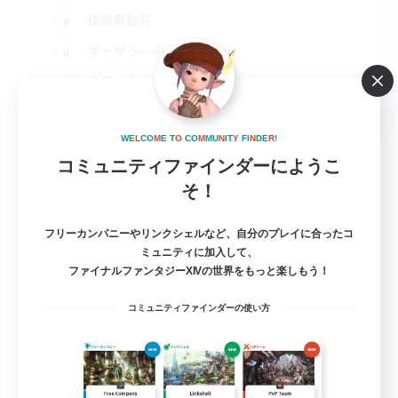
復帰者歓迎
ギャザラー中心
クラフター中心
JA
詳細を見る
W
E
L
C
O
M
E
T
O
C
O
M
M
U
N
I
T
Y
F
I
N
D
E
R
!
募集期間: 2026/09/05 まで
コミュニティファインダーにようこ
そ！
フリーカンパニーやリンクシェルなど、自分のプレイに合ったコ
ミュニティに加入して、
ファイナルファンタジーXIVの世界をもっと楽しもう！
コミュニティファインダーの使い方