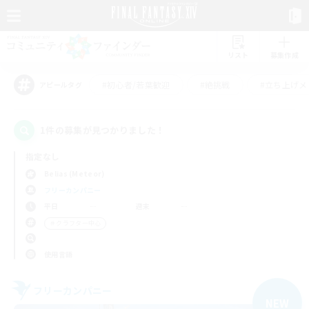
リスト
募集作成
#初心者/若葉歓迎
#絶挑戦
#立ち上げメ
アピールタグ
1件の募集が見つかりました！
指定なし
Belias (Meteor)
フリーカンパニー
平日
週末
＃クラフター中心
使用言語
フリーカンパニー
NEW