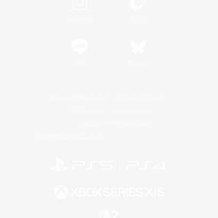
Instagram
Twitch
LINE
Bluesky
レーティング制度について
プライバシーポリシー
著作権について
サポートセンター
ライセンス
ルール＆ポリシー
利用者情報の外部送信について