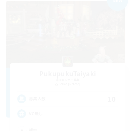
NEW
PukupukuTaiyaki
追加メンバー募集
Belias [Meteor]
10
募集人数
VC無し
雑談