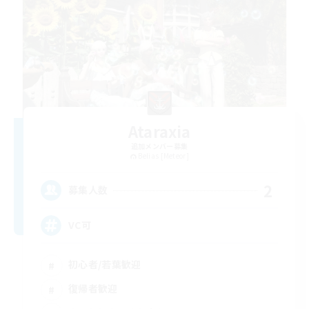
Ataraxia
追加メンバー募集
Belias [Meteor]
2
募集人数
VC可
初心者/若葉歓迎
復帰者歓迎