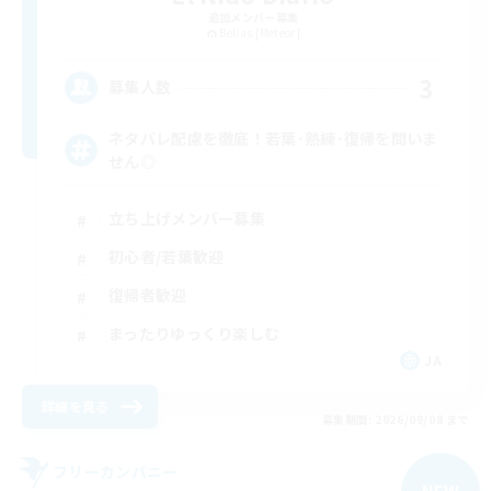
追加メンバー募集
Belias [Meteor]
3
募集人数
ネタバレ配慮を徹底！若葉･熟練･復帰を問いま
せん◎
立ち上げメンバー募集
初心者/若葉歓迎
復帰者歓迎
まったりゆっくり楽しむ
JA
詳細を見る
募集期間: 2026/09/08 まで
フリーカンパニー