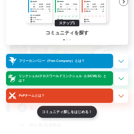
ステップ1
コミュニティを探す
フリーカンパニー（Free Company）とは？
Shyne Bonds
追加メンバー募集
リンクシェル/クロスワールドリンクシェル（LS/CWLS）と
Belias [Meteor]
は？
5
募集人数
PvPチームとは？
安心出来る帰る場所
コミュニティ探しをはじめる！
初心者/若葉歓迎