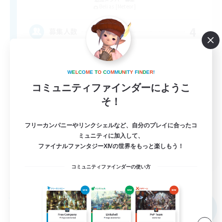
Belias [Meteor]
4
募集人数
基本自由！おしゃべり大好き！
W
E
L
C
O
M
E
T
O
C
O
M
M
U
N
I
T
Y
F
I
N
D
E
R
!
まったりゆっくり楽しむ
コミュニティファインダーにようこ
そ！
初心者/若葉歓迎
復帰者歓迎
フリーカンパニーやリンクシェルなど、自分のプレイに合ったコ
体験歓迎
ミュニティに加入して、
ファイナルファンタジーXIVの世界をもっと楽しもう！
JA
コミュニティファインダーの使い方
詳細を見る
募集期間: 2026/09/07 まで
フリーカンパニー
NEW