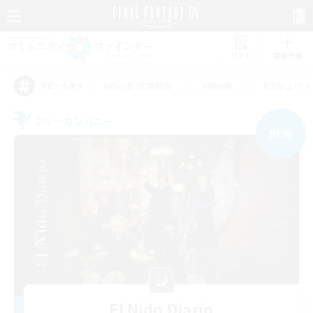
リスト
募集作成
#初心者/若葉歓迎
#絶挑戦
#立ち上げメ
アピールタグ
フリーカンパニー
NEW
El Nido Diario