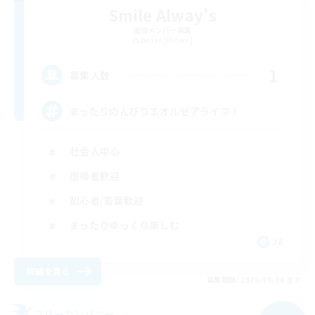
Smile Alway's
追加メンバー募集
Belias [Meteor]
1
募集人数
まったりのんびりエオルゼアライフ！
社会人中心
復帰者歓迎
初心者/若葉歓迎
まったりゆっくり楽しむ
JA
詳細を見る
募集期間: 2026/09/06 まで
フリーカンパニー