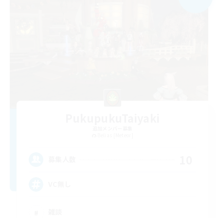
PukupukuTaiyaki
追加メンバー募集
Belias [Meteor]
10
募集人数
VC無し
雑談