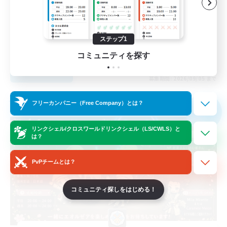
初心者/若葉歓迎
レベリング
雑談
ステップ1
JA
コミュニティを探す
詳細を見る
募集期間: 2026/09/05 まで
フリーカンパニー
フリーカンパニー（Free Company）とは？
NEW
リンクシェル/クロスワールドリンクシェル（LS/CWLS）と
は？
PvPチームとは？
コミュニティ探しをはじめる！