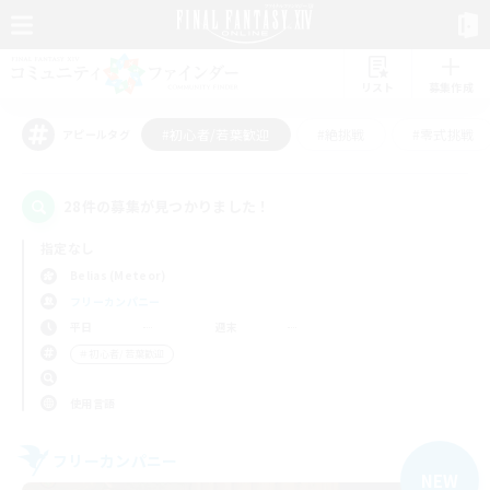
リスト
募集作成
#初心者/若葉歓迎
#絶挑戦
#零式挑戦
アピールタグ
28件の募集が見つかりました！
指定なし
Belias (Meteor)
フリーカンパニー
平日
週末
＃初心者/若葉歓迎
使用言語
フリーカンパニー
NEW