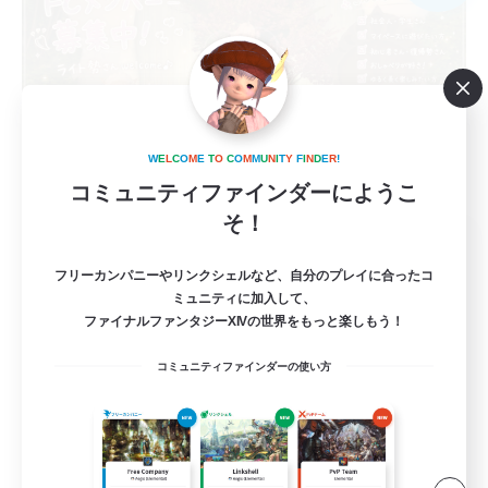
W
E
L
C
O
M
E
T
O
C
O
M
M
U
N
I
T
Y
F
I
N
D
E
R
!
コミュニティファインダーにようこ
そ！
Psyche's Cradle
追加メンバー募集
フリーカンパニーやリンクシェルなど、自分のプレイに合ったコ
Belias [Meteor]
ミュニティに加入して、
ファイナルファンタジーXIVの世界をもっと楽しもう！
5
募集人数
コミュニティファインダーの使い方
VC・ディスコのないFCです！
まったりゆっくり楽しむ