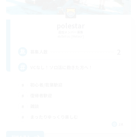
polestar
追加メンバー募集
Belias [Meteor]
2
募集人数
VCなし！ソロ活に飽きた方へ！
初心者/若葉歓迎
復帰者歓迎
雑談
まったりゆっくり楽しむ
JA
詳細を見る