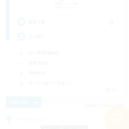
追加メンバー募集
Belias [Meteor]
2
募集人数
少人数FC
初心者/若葉歓迎
復帰者歓迎
体験歓迎
まったりゆっくり楽しむ
JA
詳細を見る
募集期間: 2026/08/28 まで
フリーカンパニー
検索する
28件