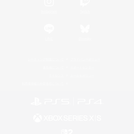
Instagram
Twitch
LINE
Bluesky
レーティング制度について
プライバシーポリシー
著作権について
サポートセンター
ライセンス
ルール＆ポリシー
利用者情報の外部送信について