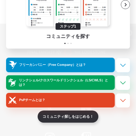
ステップ1
コミュニティを探す
パソコン版へ
フリーカンパニー（Free Company）とは？
関連商品
e-STOREで購入
ゲームダウンロード
リンクシェル/クロスワールドリンクシェル（LS/CWLS）と
は？
Official Information
PvPチームとは？
コミュニティ探しをはじめる！
/
X
News
YouTube