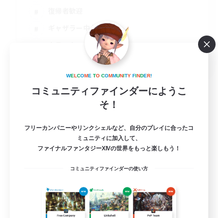
復帰者歓迎
ギャザラー中心
クラフター中心
JA
詳細を見る
W
E
L
C
O
M
E
T
O
C
O
M
M
U
N
I
T
Y
F
I
N
D
E
R
!
募集期間: 2026/09/05 まで
コミュニティファインダーにようこ
そ！
フリーカンパニーやリンクシェルなど、自分のプレイに合ったコ
ミュニティに加入して、
ファイナルファンタジーXIVの世界をもっと楽しもう！
コミュニティファインダーの使い方