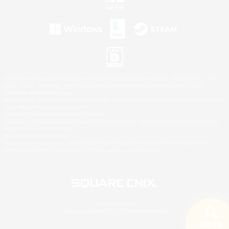
©2026 Sony Interactive Entertainment LLC."PlayStation Family Mark", "PlayStation", "PS5
logo", "PS5", "PS4 logo" and "PS4" are registered trademarks or trademarks of Sony
Interactive Entertainment Inc.
Microsoft, the XBOX Sphere mark, the Series X|S logo and XBOX Series X|S are trademarks
of the Microsoft group of companies.
Nintendo Switch is a trademark of Nintendo.
Windows is either a registered trademark or trademark of Microsoft Corporation in the United
States and/or other countries.
Mac is a trademark of Apple Inc.
©2026 Valve Corporation. Steam and the Steam logo are trademarks and/or registered
trademarks of Valve Corporation in the U.S. and/or other countries.
© SQUARE ENIX
LOGO ILLUSTRATION:© YOSHITAKA AMANO
検索する