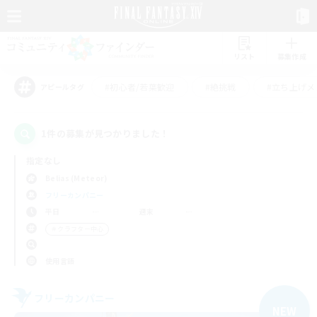
リスト
募集作成
#初心者/若葉歓迎
#絶挑戦
#立ち上げメ
アピールタグ
1件の募集が見つかりました！
指定なし
Belias (Meteor)
フリーカンパニー
平日
週末
＃クラフター中心
使用言語
フリーカンパニー
NEW