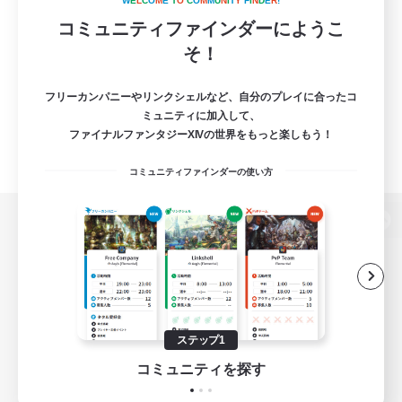
W
E
L
C
O
M
E
T
O
C
O
M
M
U
N
I
T
Y
F
I
N
D
E
R
!
コミュニティファインダーにようこ
そ！
フリーカンパニーやリンクシェルなど、自分のプレイに合ったコ
ミュニティに加入して、
ファイナルファンタジーXIVの世界をもっと楽しもう！
コミュニティファインダーの使い方
パソコン版へ
関連商品
e-STOREで購入
ステップ1
ゲームダウンロード
コミュニティを探す