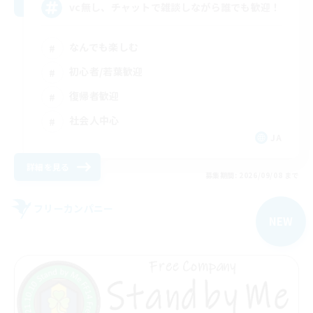
vc無し、チャットで雑談しながら誰でも歓迎！
なんでも楽しむ
初心者/若葉歓迎
復帰者歓迎
社会人中心
JA
詳細を見る
募集期間: 2026/09/08 まで
フリーカンパニー
NEW