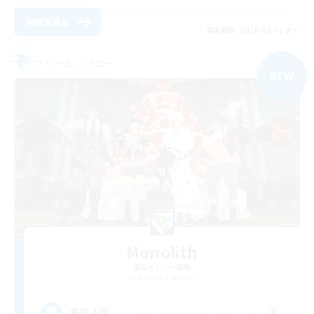
詳細を見る
募集期間: 2026/09/05 まで
フリーカンパニー
NEW
Monolith
追加メンバー募集
Unicorn [Meteor]
3
募集人数