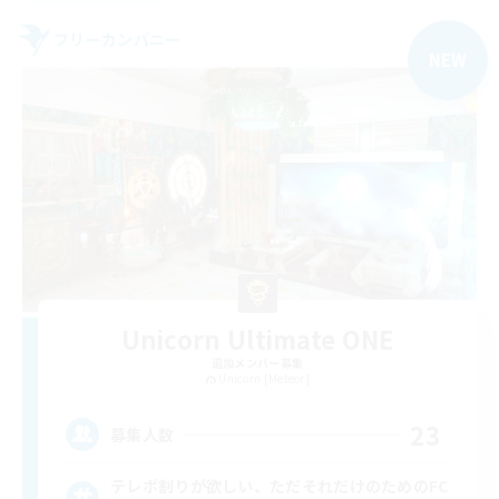
フリーカンパニー
NEW
Unicorn Ultimate ONE
追加メンバー募集
Unicorn [Meteor]
23
募集人数
テレポ割りが欲しい、ただそれだけのためのFC