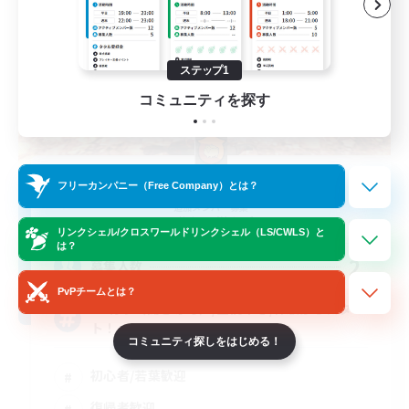
ステップ1
コミュニティを探す
Harmonieux Camarade
フリーカンパニー（Free Company）とは？
追加メンバー募集
Unicorn [Meteor]
リンクシェル/クロスワールドリンクシェル（LS/CWLS）と
は？
2
募集人数
PvPチームとは？
VC有り（聞き専可）/昼間中心/体験からスター
ト！
コミュニティ探しをはじめる！
初心者/若葉歓迎
復帰者歓迎