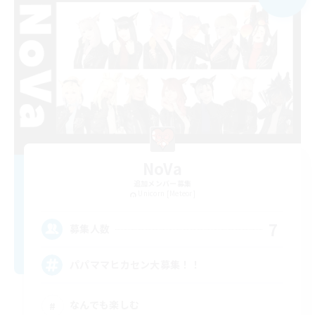
NoVa
追加メンバー募集
Unicorn [Meteor]
7
募集人数
パパママヒカセン大募集！！
なんでも楽しむ