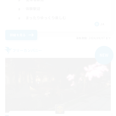
体験歓迎
まったりゆっくり楽しむ
JA
詳細を見る
募集期間: 2026/09/07 まで
フリーカンパニー
NEW