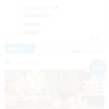
立ち上げメンバー募集
初心者/若葉歓迎
復帰者歓迎
体験歓迎
JA
詳細を見る
募集期間: 2026/09/08 まで
フリーカンパニー
NEW