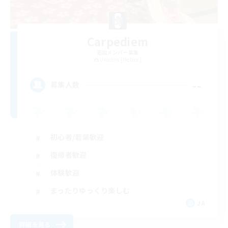
Carpediem
追加メンバー募集
Unicorn [Meteor]
--
募集人数
初心者/若葉歓迎
復帰者歓迎
体験歓迎
まったりゆっくり楽しむ
JA
詳細を見る