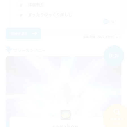
体験歓迎
まったりゆっくり楽しむ
JA
詳細を見る
募集期間: 2026/09/05 まで
フリーカンパニー
NEW
検索する
46件
sagaken