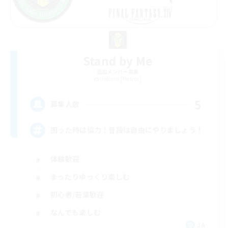
Stand by Me
追加メンバー募集
Unicorn [Meteor]
5
募集人数
困った時は協力！普段は自由にやりましょう！
体験歓迎
まったりゆっくり楽しむ
初心者/若葉歓迎
なんでも楽しむ
JA