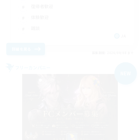
復帰者歓迎
体験歓迎
雑談
JA
詳細を見る
募集期間: 2026/09/08 まで
フリーカンパニー
NEW