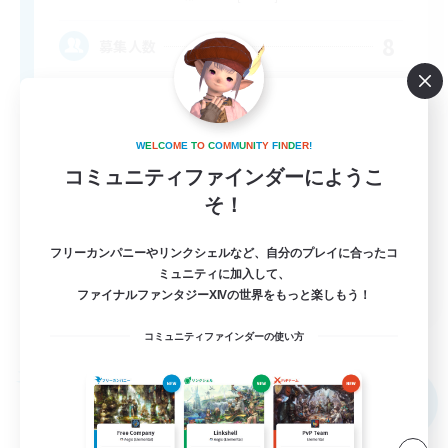
8
募集人数
楽しい冒険をみんなで！
W
E
L
C
O
M
E
T
O
C
O
M
M
U
N
I
T
Y
F
I
N
D
E
R
!
立ち上げメンバー募集
コミュニティファインダーにようこ
初心者/若葉歓迎
そ！
体験歓迎
フリーカンパニーやリンクシェルなど、自分のプレイに合ったコ
まったりゆっくり楽しむ
ミュニティに加入して、
JA
ファイナルファンタジーXIVの世界をもっと楽しもう！
詳細を見る
募集期間: 2026/09/07 まで
コミュニティファインダーの使い方
フリーカンパニー
NEW