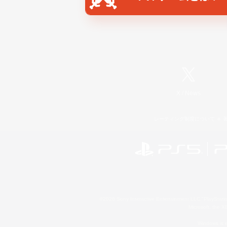
X
/
News
レーティング制度について
©2026 Sony Interactive Entertainment LLC."PlayStation
Microsoft, the 
Windows is e