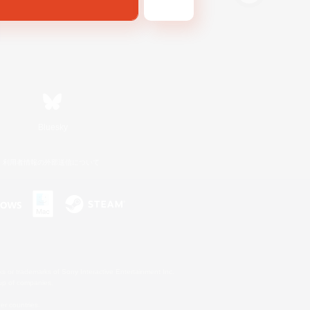
Bluesky
利用者情報の外部送信について
s or trademarks of Sony Interactive Entertainment Inc.
up of companies.
er countries.