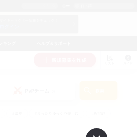
日本語
マイキャラクター情報をチェック！
ログイン
ンキング
ヘルプ＆サポート
新規募集を作成
リスト
ガイド
PvPチーム
検索
(0)
#演奏
#まったりゆっくり楽しむ
#極挑戦
#ハウジング
#レベリング
#クラフター中心
ズム）
#プレイヤー主催イベント