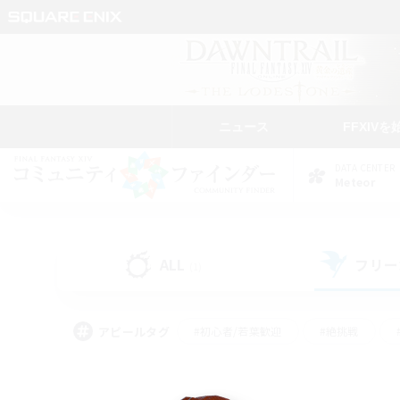
ニュース
FFXIVを
DATA CENTER
Meteor
ALL
フリー
(1)
アピールタグ
#初心者/若葉歓迎
#絶挑戦
#雑談
#なんでも楽しむ
#学生中心
#
#スクリーンショット撮影
#ト