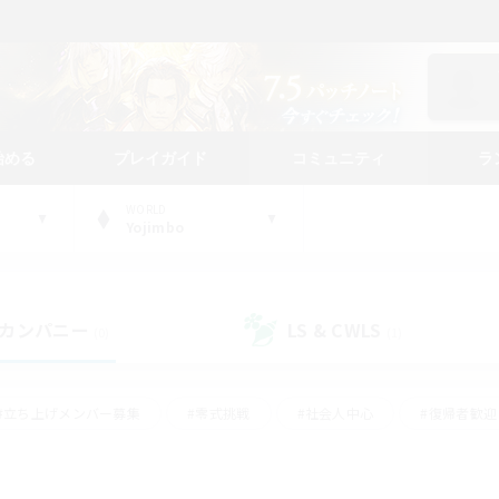
始める
プレイガイド
コミュニティ
ラ
WORLD
Yojimbo
カンパニー
LS & CWLS
(0)
(1)
#立ち上げメンバー募集
#零式挑戦
#社会人中心
#復帰者歓迎
ギャザラー中心
#モブハント
#ロールプレイ
#体験歓迎
レジャーハント
#クリア目指して頑張る
#ミラプリ（ミラージュプリ