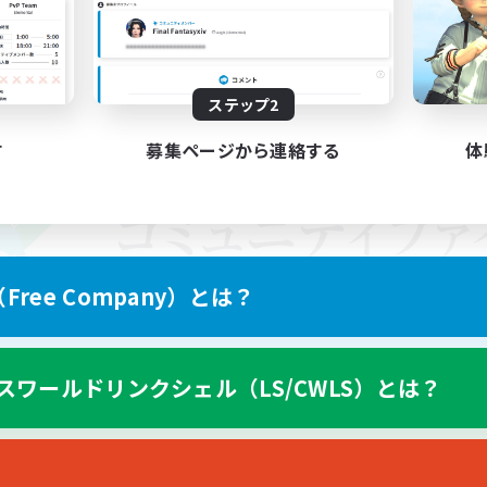
ステップ2
す
募集ページから連絡する
体
ree Company）とは？
スワールドリンクシェル（LS/CWLS）とは？
スマートフォン版へ