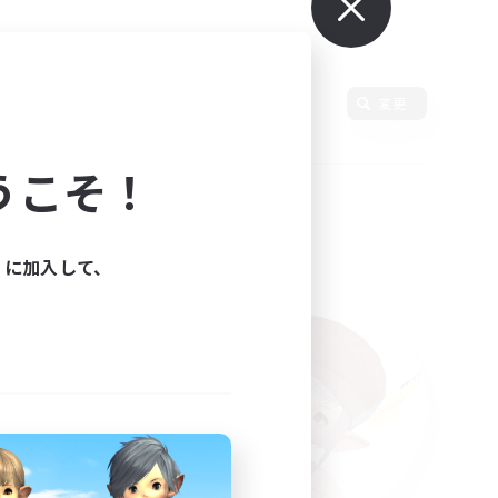
語
変更
うこそ！
ィに加入して、
た。