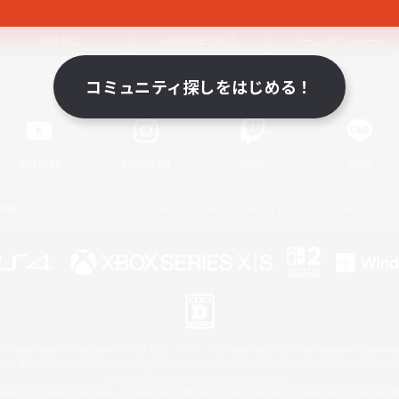
関連商品
e-STOREで購入
ゲームダウンロード
コミュニティ探しをはじめる！
Official Information
YouTube
Instagram
Twitch
LINE
著作権について
プライバシーポリシー
サポートセンター
ライセンス
ルール＆ポリシー
 Family Mark", "PlayStation", "PS5 logo", "PS5", "PS4 logo" and "PS4" are registered trademark
XBOX Sphere mark, the Series X|S logo and XBOX Series X|S are trademarks of the Microsoft gro
Nintendo Switch is a trademark of Nintendo.
ither a registered trademark or trademark of Microsoft Corporation in the United States and/or oth