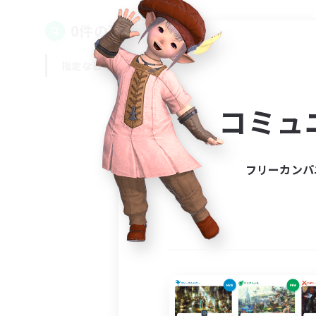
0件の募集が見つかりました！
指定なし
平日
週末
コミュ
フリーカンパ
募