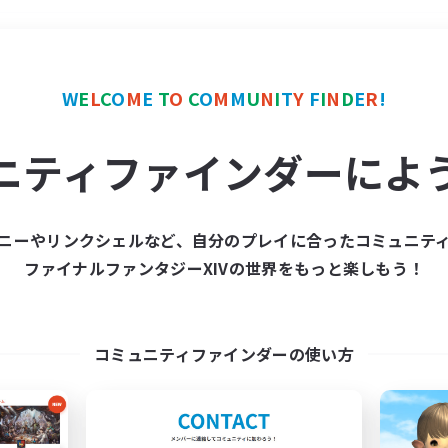
＃クラフター中心
使用言
W
E
L
C
O
M
E
T
O
C
O
M
M
U
N
I
T
Y
F
I
N
D
E
R
!
ニティファインダーによ
ニーやリンクシェルなど、自分のプレイに合ったコミュニテ
ファイナルファンタジーXIVの世界をもっと楽しもう！
募集数 0件
集が見つかりませんでし
コミュニティファインダーの使い方
条件を変えて検索してみるでっす！