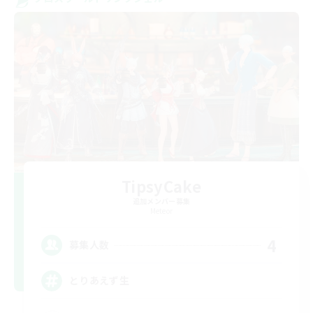
TipsyCake
追加メンバー募集
Meteor
4
募集人数
とりあえず生