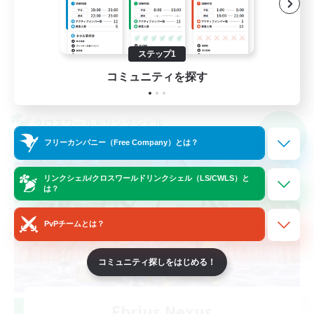
なんでも楽しむ
スクリーンショット撮影
JA
ステップ1
コミュニティを探す
詳細を見る
募集期間: 2026/09/05 まで
クロスワールドリンクシェル
NEW
フリーカンパニー（Free Company）とは？
リンクシェル/クロスワールドリンクシェル（LS/CWLS）と
は？
PvPチームとは？
コミュニティ探しをはじめる！
Ebrius Nexus