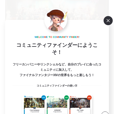
W
E
L
C
O
M
E
T
O
C
O
M
M
U
N
I
T
Y
F
I
N
D
E
R
!
コミュニティファインダーにようこ
KUMATAN - meteor1 -
そ！
追加メンバー募集
Meteor
フリーカンパニーやリンクシェルなど、自分のプレイに合ったコ
--
募集人数
ミュニティに加入して、
ファイナルファンタジーXIVの世界をもっと楽しもう！
アクティブな方エンジョイ勢向け！(幽霊部員
お断り)
コミュニティファインダーの使い方
プレイヤー主催イベント
まったりゆっくり楽しむ