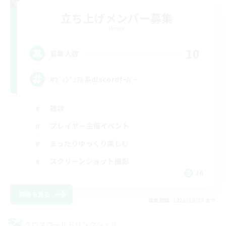
立ち上げメンバー募集
Meteor
10
募集人数
#ｳﾞｨｼﾞｭｱﾙ系discordｻｰﾊﾞｰ
雑談
プレイヤー主催イベント
まったりゆっくり楽しむ
スクリーンショット撮影
JA
詳細を見る
募集期間: 2026/09/03 まで
クロスワールドリンクシェル