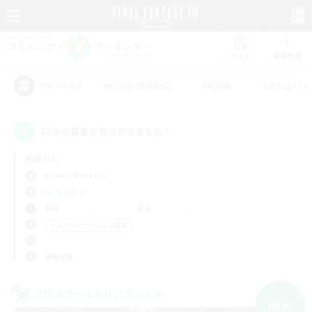
リスト
募集作成
#初心者/若葉歓迎
#絶挑戦
#立ち上げメ
アピールタグ
22件の募集が見つかりました！
指定なし
Belias (Meteor)
LS & CWLS
平日
週末
＃スクリーンショット撮影
使用言語
クロスワールドリンクシェル
NEW