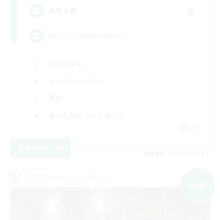
2
募集人数
VCでﾜｲﾜｲ٩(๑•̀ω•́๑)۶ﾜｲﾜｲ
社会人中心
トレジャーハント
雑談
まったりゆっくり楽しむ
JA
詳細を見る
募集期間: 2026/09/06 まで
クロスワールドリンクシェル
NEW