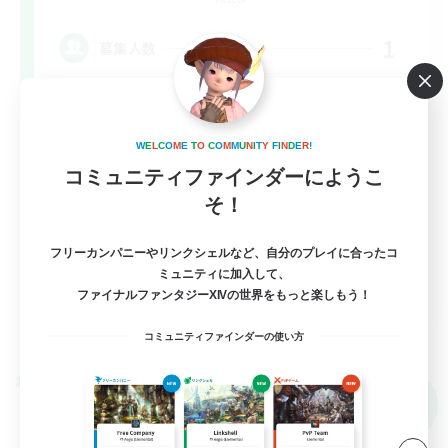
1
募集人数
とてもゆるーくな活動です！
W
E
L
C
O
M
E
T
O
C
O
M
M
U
N
I
T
Y
F
I
N
D
E
R
!
なんでも楽しむ
コミュニティファインダーにようこ
まったりゆっくり楽しむ
そ！
体験歓迎
フリーカンパニーやリンクシェルなど、自分のプレイに合ったコ
社会人中心
ミュニティに加入して、
JA
ファイナルファンタジーXIVの世界をもっと楽しもう！
詳細を見る
募集期間: 2026/09/06 まで
コミュニティファインダーの使い方
クロスワールドリンクシェル
NEW