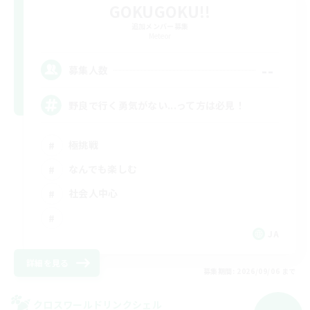
GOKUGOKU!!
追加メンバー募集
Meteor
--
募集人数
野良で行く勇気がない...って方は必見！
極挑戦
なんでも楽しむ
社会人中心
JA
詳細を見る
募集期間: 2026/09/06 まで
クロスワールドリンクシェル