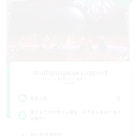
multipurpose support
追加メンバー募集
Meteor
3
募集人数
蒼天までの若葉さん限定！未予習＆身内で進め
る場所♪
初心者/若葉歓迎