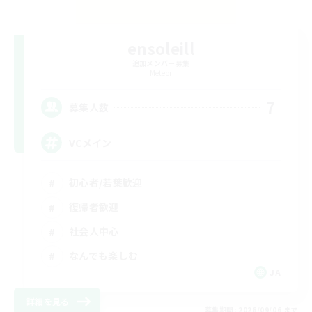
ensoleill
追加メンバー募集
Meteor
7
募集人数
VCメイン
初心者/若葉歓迎
復帰者歓迎
社会人中心
なんでも楽しむ
JA
詳細を見る
募集期間: 2026/09/06 まで