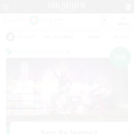
リスト
募集作成
#初心者/若葉歓迎
#絶挑戦
#零式挑戦
アピールタグ
クロスワールドリンクシェル
NEW
Yuru:Re Season2