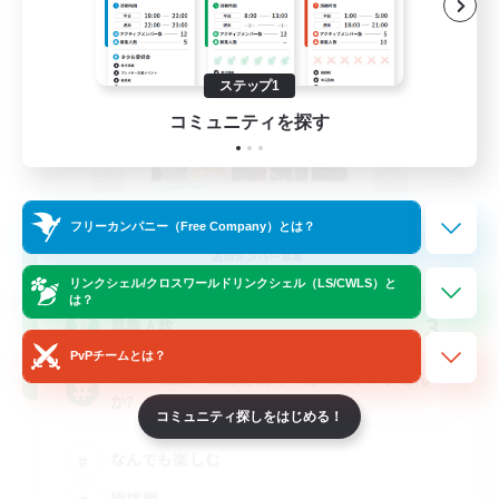
ステップ1
コミュニティを探す
Challenge Club
フリーカンパニー（Free Company）とは？
追加メンバー募集
Meteor
リンクシェル/クロスワールドリンクシェル（LS/CWLS）と
は？
3
募集人数
PvPチームとは？
VCLS! 雑談や高難易度等一緒に楽しみません
か?
コミュニティ探しをはじめる！
なんでも楽しむ
極挑戦