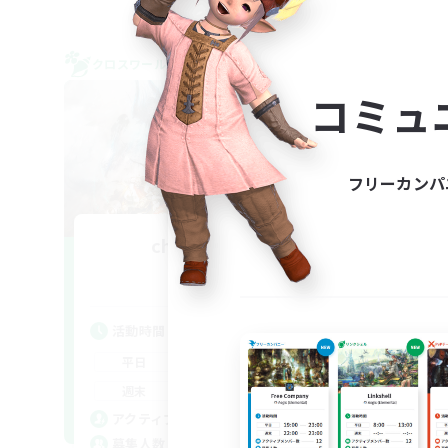
クロスワールドリンクシェル
クロス
NEW
コミュ
フリーカンパ
chao-chooru
追加メンバー募集
Meteor
活動時間
活
21:00
24:00
平日
平
13:00
24:00
週末
週
20
アクティブメンバー数
ア
4
募集人数
募