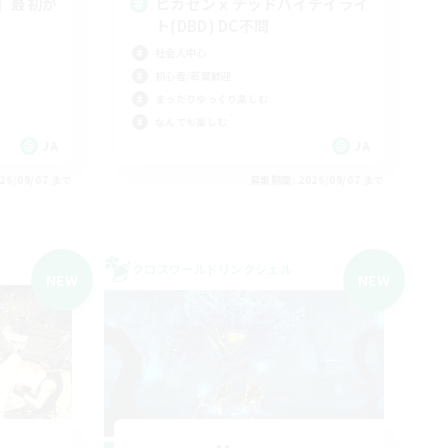
】最初か
ヒカセンｘデッドバイデイライ
ト(DBD) DC不問
社会人中心
初心者/若葉歓迎
まったりゆっくり楽しむ
なんでも楽しむ
JA
JA
26/09/07 まで
募集期間: 2026/09/07 まで
クロスワールドリンクシェル
NEW
NEW