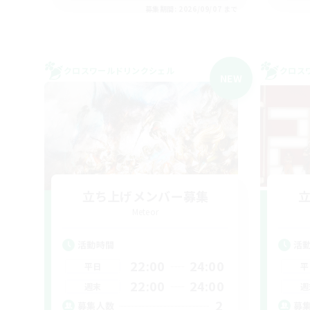
募集期間: 2026/09/07 まで
クロスワールドリンクシェル
クロス
NEW
立ち上げメンバー募集
Meteor
活動時間
活
22:00
24:00
平日
平
22:00
24:00
週末
週
2
募集人数
募