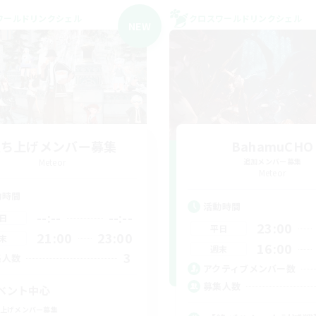
ワールドリンクシェル
クロスワールドリンクシェル
NEW
立ち上げメンバー募集
BahamuCHO
Meteor
追加メンバー募集
Meteor
動時間
活動時間
--:--
--:--
日
23:00
平日
21:00
23:00
末
16:00
週末
3
集人数
アクティブメンバー数
募集人数
ベント中心
上げメンバー募集