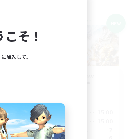
クロスワールドリンクシェル
NEW
NEW
うこそ！
ィに加入して、
ai!!
The 8fellow
追加メンバー募集
Meteor
活動時間
1:00
13:00
15:00
平日
24:00
13:00
15:00
週末
6
2
アクティブメンバー数
10
6
募集人数