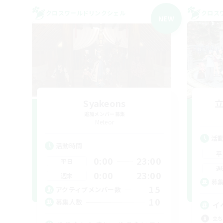
クロスワールドリンクシェル
クロス
NEW
Syakeons
追加メンバー募集
Meteor
活
活動時間
平
0:00
23:00
平日
週
0:00
23:00
週末
募
15
アクティブメンバー数
10
募集人数
イ
立ち