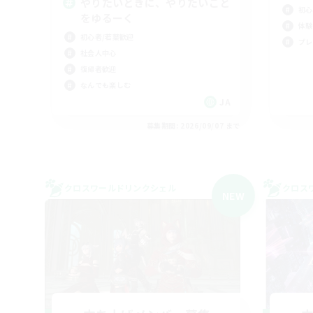
やりたいときに、やりたいこと
初心
をゆるーく
体験
初心者/若葉歓迎
プレ
社会人中心
復帰者歓迎
なんでも楽しむ
JA
募集期間: 2026/09/07 まで
クロスワールドリンクシェル
クロス
NEW