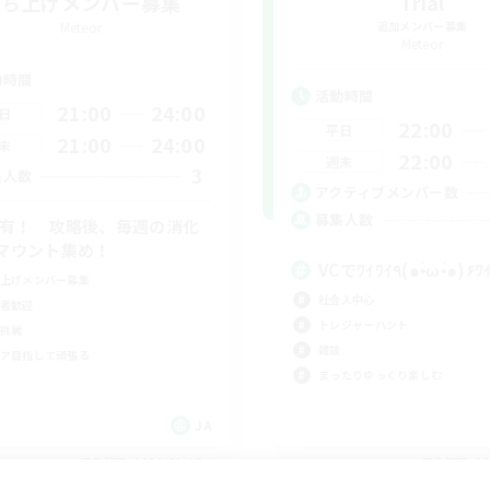
立ち上げメンバー募集
Trial
Meteor
追加メンバー募集
Meteor
動時間
活動時間
21:00
24:00
日
22:00
平日
21:00
24:00
末
22:00
週末
3
集人数
アクティブメンバー数
募集人数
C有！ 攻略後、毎週の消化
マウント集め！
VCでﾜｲﾜｲ٩(๑•̀ω•́๑)
上げメンバー募集
社会人中心
者歓迎
トレジャーハント
挑戦
雑談
ア目指して頑張る
まったりゆっくり楽しむ
JA
募集期間: 2026/09/07 まで
募集期間: 20