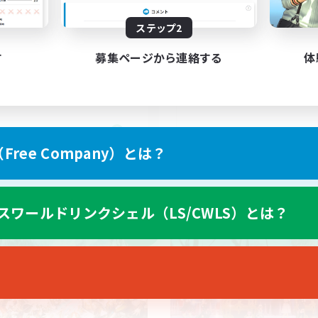
ステップ2
備集め（募集停止中）
Discord鯖あり
プリ（ミラージュプリズム）
スクリーンショット撮影
す
募集ページから連絡する
体
リーンショット撮影
初心者/若葉歓迎
人中心
復帰者歓迎
たりゆっくり楽しむ
まったりゆっくり楽しむ
JA
ree Company）とは？
募集期間: 2026/09/07 まで
募集期間: 20
スワールドリンクシェル（LS/CWLS）とは？
ワールドリンクシェル
クロスワールドリンクシェル
NEW