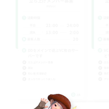
立ち上げメンバー募集
Meteor
活動時間
活
21:00
24:00
平日
平
13:00
2:00
週末
週
20
募集人数
募
DDをメインで遊ぶVC有のサー
V
バーです
と
立ち上げメンバー募集
立ち
雑談
復帰
初心者/若葉歓迎
零式
まったりゆっくり楽しむ
クリ
JA
募集期間: 2026/09/07 まで