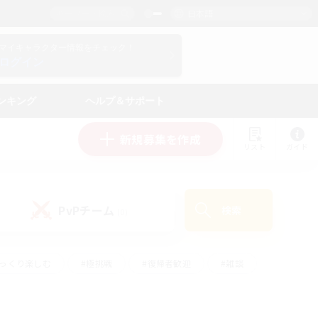
日本語
マイキャラクター情報をチェック！
ログイン
ンキング
ヘルプ＆サポート
新規募集を作成
リスト
ガイド
PvPチーム
検索
(0)
ゆっくり楽しむ
#極挑戦
#復帰者歓迎
#雑談
#ハウジング
#トレジャーハント
#レベリング
#プレイヤー主催イベント