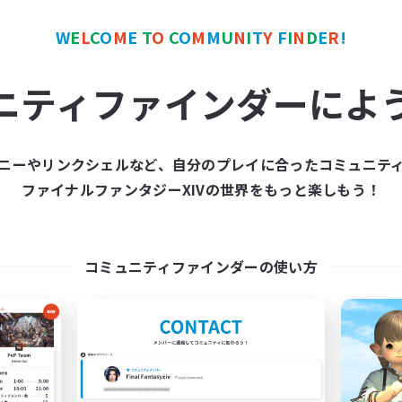
W
E
L
C
O
M
E
T
O
C
O
M
M
U
N
I
T
Y
F
I
N
D
E
R
!
ワールドリンクシェル
クロスワールドリンクシェル
NEW
ニティファインダーによ
ニーやリンクシェルなど、自分のプレイに合ったコミュニテ
ファイナルファンタジーXIVの世界をもっと楽しもう！
Collecter
FF14!!SStomonoK
追加メンバー募集
追加メンバー募集
Meteor
Meteor
コミュニティファインダーの使い方
動時間
活動時間
21:00
24:00
22:00
日
平日
10:00
24:00
21:00
末
週末
16
クティブメンバー数
アクティブメンバー数
1
集人数
募集人数