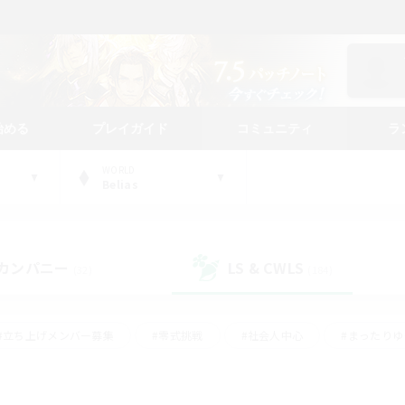
始める
プレイガイド
コミュニティ
ラ
WORLD
Belias
カンパニー
LS & CWLS
(32)
(184)
#立ち上げメンバー募集
#零式挑戦
#社会人中心
#まったり
体験歓迎
#クラフター中心
#ロールプレイ
#ギャザラー中心
ージュプリズム）
#スクリーンショット撮影
#クリア目指して頑張る