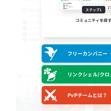
ステップ1
仲間内で集まって色々なコンテ
装
ンツを楽しく遊ぶ
ミラ
コミュニティを探
クリア目指して頑張る
スク
まったりゆっくり楽しむ
社会
なんでも楽しむ
まっ
復帰者歓迎
JA
フリーカンパニー（F
募集期間: 2026/09/07 まで
リンクシェル/クロ
クロスワールドリンクシェル
クロス
NEW
PvPチームとは？