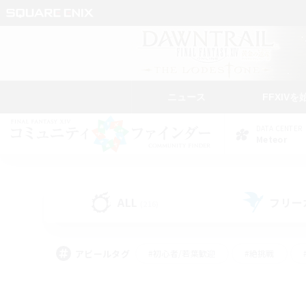
ニュース
FFXIVを
DATA CENTER
Meteor
ALL
フリー
(216)
アピールタグ
#初心者/若葉歓迎
#絶挑戦
#学生中心
#なんでも楽しむ
#モブハント
#
#演奏
#ミラプリ（ミラ