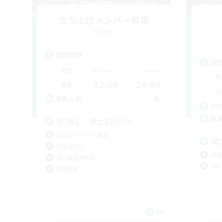
立ち上げメンバー募集
Meteor
活動時間
活
--:--
--:--
平日
平
22:00
24:00
週末
週
6
募集人数
ア
募
VC無し、金土22:00〜
立ち上げメンバー募集
絶
社会人中心
体験
初心者/若葉歓迎
絶挑
零式挑戦
JA