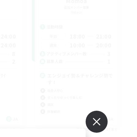
Momoa
追加メンバー募集
Meteor
活動時間
24:00
18:00
21:00
平日
24:00
10:00
20:00
週末
8
3
アクティブメンバー数
2
1
募集人数
۶ﾜｲﾜｲ
エンジョイ勢＆チャレンジ勢で
す！
社会人中心
まったりゆっくり楽しむ
雑談
体験歓迎
JA
JA
26/09/07 まで
募集期間: 2026/09/07 まで