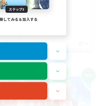
ステップ3
絶エデン
絶挑戦
験してみる＆加入する
立ち上げメンバー募集
クリア目指して頑張る
社会人中心
JA
JA
26/09/07 まで
募集期間: 2026/09/07 まで
クロスワールドリンクシェル
NEW
NEW