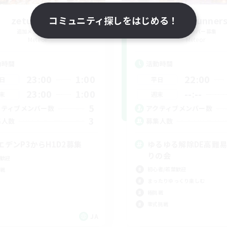
zetu-eden2
コミュニティ探しをはじめる！
Blind Runner
追加メンバー募集
追加メンバー募集
Meteor
Meteor
動時間
活動時間
23:00
1:00
22:00
日
平日
23:00
1:00
--:--
末
週末
5
クティブメンバー数
アクティブメンバー数
3
集人数
募集人数
エデンP3からH1D2募集
ゆるゆる解除DE高難
りの会
歓迎
初心者/若葉歓迎
戦
まったりゆっくり楽しむ
極挑戦
零式挑戦
JA