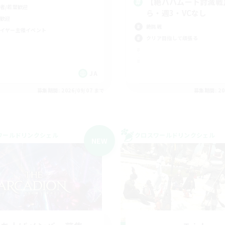
【絶バハムート討滅戦
者/若葉歓迎
ら・週3・VCなし
歓迎
絶挑戦
イヤー主催イベント
クリア目指して頑張る
JA
募集期間: 2026/09/07 まで
募集期間: 20
ワールドリンクシェル
クロスワールドリンクシェル
NEW