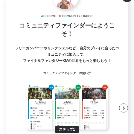
Merry House
W
E
L
C
O
M
E
T
O
C
O
M
M
U
N
I
T
Y
F
I
N
D
E
R
!
追加メンバー募集
Meteor
コミュニティファインダーにようこ
そ！
10
募集人数
フリーカンパニーやリンクシェルなど、自分のプレイに合ったコ
雑談VCメインのCWLSです！
ミュニティに加入して、
ファイナルファンタジーXIVの世界をもっと楽しもう！
まったりゆっくり楽しむ
コミュニティファインダーの使い方
雑談
ミラプリ（ミラージュプリズム）
ハウジング
JA
詳細を見る
募集期間: 2026/09/07 まで
ステップ1