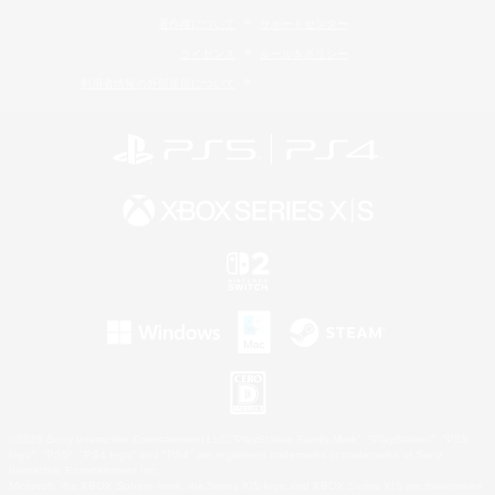
著作権について
サポートセンター
ライセンス
ルール＆ポリシー
利用者情報の外部送信について
©2026 Sony Interactive Entertainment LLC."PlayStation Family Mark", "PlayStation", "PS5
logo", "PS5", "PS4 logo" and "PS4" are registered trademarks or trademarks of Sony
Interactive Entertainment Inc.
Microsoft, the XBOX Sphere mark, the Series X|S logo and XBOX Series X|S are trademarks