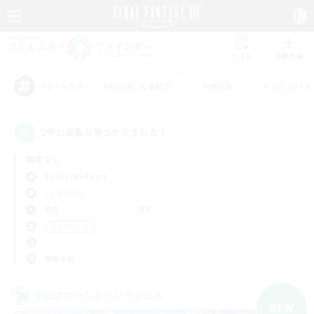
リスト
募集作成
#初心者/若葉歓迎
#絶挑戦
#立ち上げメ
アピールタグ
2件の募集が見つかりました！
指定なし
Belias (Meteor)
LS & CWLS
平日
週末
＃ハウジング
使用言語
クロスワールドリンクシェル
NEW