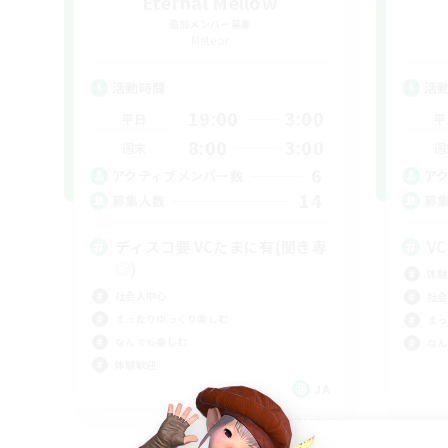
Eternal Mellow
追加メンバー募集
Meteor
活動時間
活
19:00
3:00
平日
平
8:00
3:00
週末
週
6
アクティブメンバー数
ア
14
募集人数
募
ディスコ要 VCたまに有(聞き専
V
◎)
体験
社会人中心
社会
まったりゆっくり楽しむ
まっ
なんでも楽しむ
なん
体験歓迎
JA
募集期間: 2026/09/07 まで