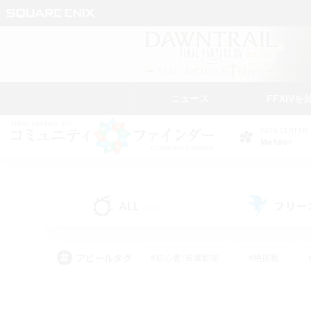
ニュース
FFXIVを
DATA CENTER
Meteor
ALL
フリー
(218)
アピールタグ
#初心者/若葉歓迎
#絶挑戦
#学生中心
#なんでも楽しむ
#モブハント
#
#演奏
#ミラプリ（ミラ