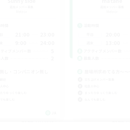
Sunny side
matane
追加メンバー募集
追加メンバー募集
Meteor
Meteor
動時間
活動時間
21:00
23:00
20:00
日
平日
9:00
24:00
13:00
末
週末
5
クティブメンバー数
アクティブメンバー数
2
集人数
募集人数
C無し・コンパニオン無し
居場所求めてる方〜〜
歓迎
立ち上げメンバー募集
人中心
社会人中心
たりゆっくり楽しむ
まったりゆっくり楽しむ
でも楽しむ
なんでも楽しむ
JA
募集期間: 2026/09/07 まで
募集期間: 20