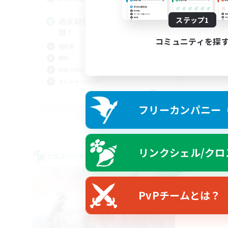
グ
なん
ステップ1
週末朝活メイン雑談VC！DC不
クラ
問！
ギャ
コミュニティを探
極挑戦
ロー
雑談
社会人中心
トレジャーハント
JA
フリーカンパニー（F
募集期間: 2026/09/07 まで
リンクシェル/クロ
クロスワールドリンクシェル
クロス
NEW
PvPチームとは？