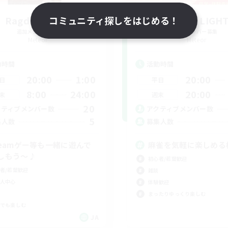
Ragdoll GAME
コミュニティ探しをはじめる！
RON of LIGH
追加メンバー募集
追加メンバー募集
Meteor
Meteor
動時間
活動時間
20:00
1:00
20:00
日
平日
8:00
24:00
20:00
末
週末
20
クティブメンバー数
アクティブメンバー数
5
集人数
募集人数
teamゲー等も一緒に遊んで
麻雀を気軽に楽しめる
しもう～♪
初心者/若葉歓迎
者/若葉歓迎
雑談
人中心
体験歓迎
まったりゆっくり楽しむ
でも楽しむ
JA