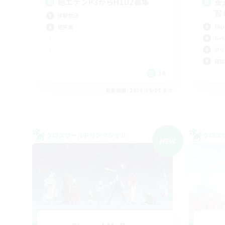
絶エデンP3からH1D2募集
蒼
習
体験歓迎
初心
絶挑戦
レベ
クリ
雑談
JA
募集期間: 2026/09/07 まで
クロスワールドリンクシェル
クロス
NEW