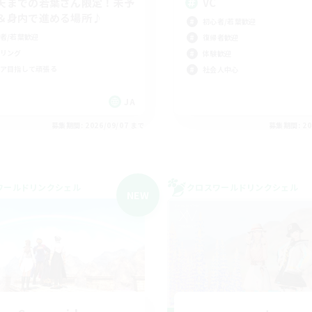
天までの若葉さん限定！未予
VC
＆身内で進める場所♪
初心者/若葉歓迎
者/若葉歓迎
復帰者歓迎
リング
体験歓迎
ア目指して頑張る
社会人中心
JA
募集期間: 2026/09/07 まで
募集期間: 20
ワールドリンクシェル
クロスワールドリンクシェル
NEW