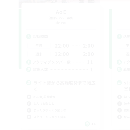
AoE
追加メンバー募集
Meteor
活動時間
活
22:00
2:00
平日
平
12:00
2:00
週末
週
11
アクティブメンバー数
ア
1
募集人数
募
ライト勢から高難度勢まで幅広
s
く
楽
初心者/若葉歓迎
初心
なんでも楽しむ
社会
まったりゆっくり楽しむ
雑談
スクリーンショット撮影
なん
JA