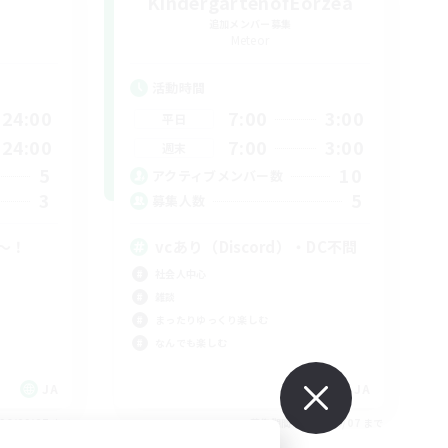
KindergartenofEorzea
追加メンバー募集
Meteor
活動時間
24:00
7:00
3:00
平日
24:00
7:00
3:00
週末
5
10
アクティブメンバー数
3
5
募集人数
〜！
vcあり（Discord）・DC不問
社会人中心
雑談
まったりゆっくり楽しむ
なんでも楽しむ
JA
JA
26/09/07 まで
募集期間: 2026/09/07 まで