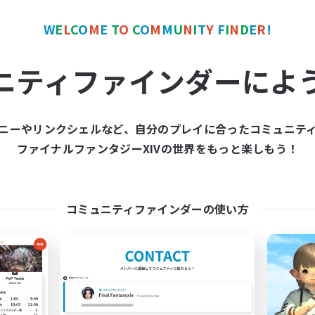
W
E
L
C
O
M
E
T
O
C
O
M
M
U
N
I
T
Y
F
I
N
D
E
R
!
ワールドリンクシェル
クロスワールドリンクシェル
NEW
ニティファインダーによ
ニーやリンクシェルなど、自分のプレイに合ったコミュニテ
ファイナルファンタジーXIVの世界をもっと楽しもう！
立ち上げメンバー募集
立ち上げメンバー
Meteor
Meteor
コミュニティファインダーの使い方
動時間
活動時間
1:00
24:00
21:00
日
平日
1:00
24:00
21:00
末
週末
4
集人数
募集人数