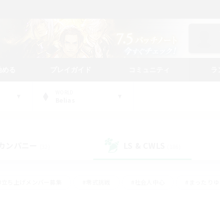
始める
プレイガイド
コミュニティ
ラ
WORLD
Belias
カンパニー
LS & CWLS
(32)
(186)
#立ち上げメンバー募集
#零式挑戦
#社会人中心
#まったり
体験歓迎
#クラフター中心
#ロールプレイ
#ギャザラー中心
ージュプリズム）
#スクリーンショット撮影
#クリア目指して頑張る