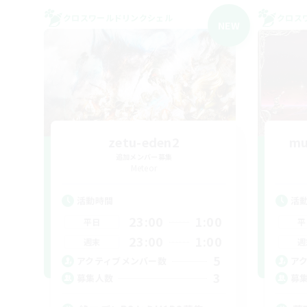
クロスワールドリンクシェル
クロス
NEW
zetu-eden2
mu
追加メンバー募集
Meteor
活動時間
活
23:00
1:00
平日
平
23:00
1:00
週末
週
5
アクティブメンバー数
ア
3
募集人数
募