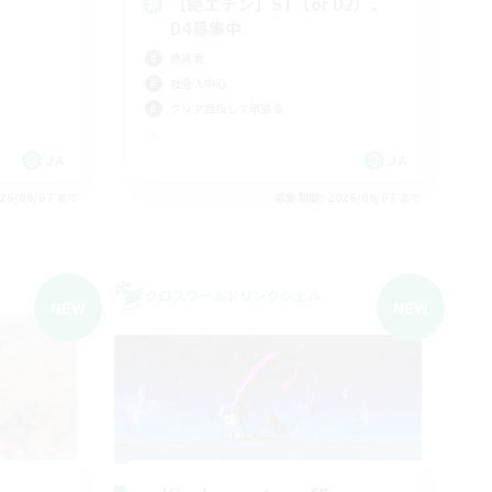
【絶エデン】ST（or D2）、
D4募集中
絶挑戦
社会人中心
クリア目指して頑張る
JA
JA
26/09/07 まで
募集期間: 2026/09/07 まで
クロスワールドリンクシェル
NEW
NEW