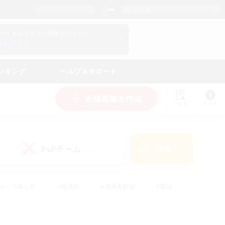
日本語
マイキャラクター情報をチェック！
ログイン
ンキング
ヘルプ＆サポート
新規募集を作成
リスト
ガイド
PvPチーム
検索
(0)
ゆっくり楽しむ
#極挑戦
#復帰者歓迎
#雑談
#ハウジング
#トレジャーハント
#レベリング
#プレイヤー主催イベント