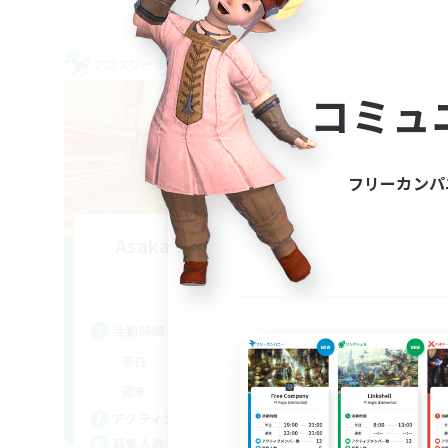
クロスワールドリンクシェル
クロス
NEW
コミュ
フリーカンパ
AsakatuTonkatuSAN
追加メンバー募集
Meteor
活
活動時間
平
20:00
23:00
平日
週
9:00
23:00
週末
募
22
アクティブメンバー数
10
募集人数