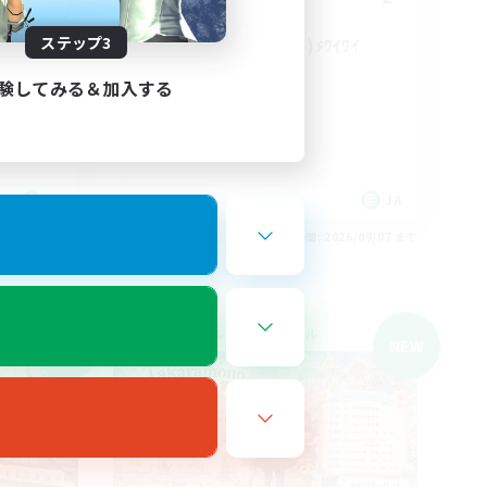
手ギミッ
ステップ3
VCでﾜｲﾜｲ٩(๑•̀ω•́๑)۶ﾜｲﾜｲ
社会人中心
験してみる＆加入する
トレジャーハント
雑談
まったりゆっくり楽しむ
JA
JA
26/09/07 まで
募集期間: 2026/09/07 まで
クロスワールドリンクシェル
NEW
NEW