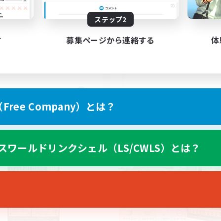
リーナー商会Meteor支部
基本VCなし！戦闘苦
ク不安歓迎！極と零式
でも楽しむ
ステップ2
クリア目指して頑張る
フター中心
社会人中心
ザラー中心
す
募集ページから連絡する
体
まったりゆっくり楽しむ
ルプレイ
零式挑戦
JA
ree Company）とは？
募集期間: 2026/09/07 まで
募集期間: 20
スワールドリンクシェル（LS/CWLS）とは？
ワールドリンクシェル
クロスワールドリンクシェル