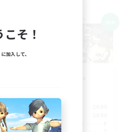
クロスワールドリンクシェル
NEW
NEW
うこそ！
ィに加入して、
募集
Trial
追加メンバー募集
Meteor
活動時間
23:00
22:00
24:00
平日
23:00
22:00
24:00
週末
14
8
アクティブメンバー数
2
募集人数