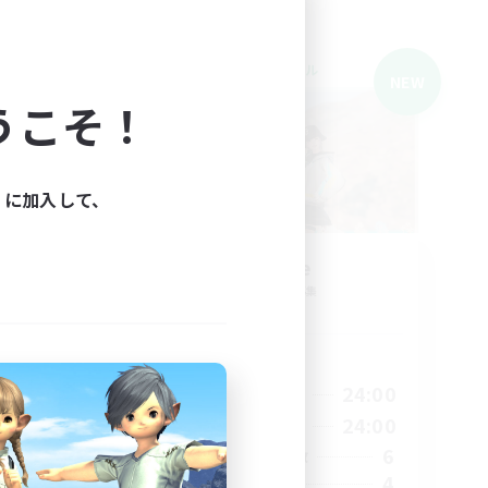
クロスワールドリンクシェル
NEW
NEW
うこそ！
ィに加入して、
募集
matane
追加メンバー募集
Meteor
活動時間
--:--
20:00
24:00
平日
23:00
13:00
24:00
週末
4
6
アクティブメンバー数
4
募集人数