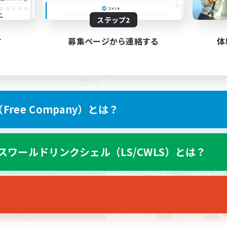
0代以上、VCメイン
イベント中心
上げメンバー募集
立ち上げメンバー募集
ステップ2
人中心
初心者/若葉歓迎
たりゆっくり楽しむ
体験歓迎
す
募集ページから連絡する
体
でも楽しむ
プレイヤー主催イベント
JA
募集期間: 2026/09/07 まで
募集期間: 20
ree Company）とは？
ワールドリンクシェル
クロスワールドリンクシェル
スワールドリンクシェル（LS/CWLS）とは？
NEW