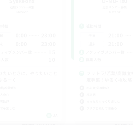
Syakeons
O-Mu-Tsu
追加メンバー募集
追加メンバー募集
Meteor
Meteor
動時間
活動時間
0:00
23:00
21:00
日
平日
0:00
23:00
21:00
末
週末
15
クティブメンバー数
アクティブメンバー数
10
集人数
募集人数
りたいときに、やりたいこと
フリトラ/若葉/高難度
ゆるーく
定募集！ゆるく極攻略
者/若葉歓迎
初心者/若葉歓迎
人中心
極挑戦
者歓迎
まったりゆっくり楽しむ
でも楽しむ
クリア目指して頑張る
JA
募集期間: 2026/09/07 まで
募集期間: 20