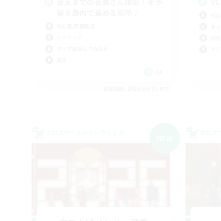
蒼天までの若葉さん限定！未予
V
習＆身内で進める場所♪
初心
初心者/若葉歓迎
まっ
レベリング
社会
クリア目指して頑張る
クリ
雑談
JA
募集期間: 2026/09/07 まで
クロスワールドリンクシェル
クロス
NEW