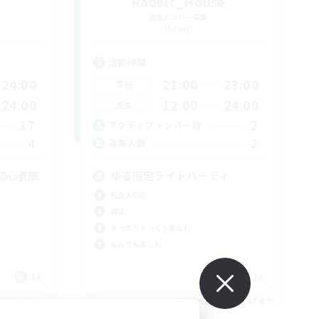
Rabbit_House
追加メンバー募集
Meteor
活動時間
24:00
21:00
23:00
平日
24:00
12:00
24:00
週末
17
2
アクティブメンバー数
4
2
募集人数
初心者限
ゆる固定ライトパーティ
社会人中心
雑談
まったりゆっくり楽しむ
なんでも楽しむ
JA
JA
26/09/07 まで
募集期間: 2026/09/07 まで