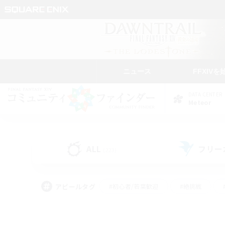
ニュース
FFXIVを
DATA CENTER
Meteor
ALL
フリー
(223)
アピールタグ
#初心者/若葉歓迎
#絶挑戦
#なんでも楽しむ
#学生中心
#モブハント
#レベリング
#クリア目指し