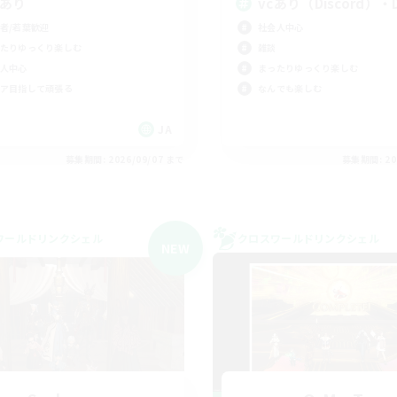
Cあり
vcあり（Discord）
者/若葉歓迎
社会人中心
たりゆっくり楽しむ
雑談
人中心
まったりゆっくり楽しむ
ア目指して頑張る
なんでも楽しむ
JA
募集期間: 2026/09/07 まで
募集期間: 20
ワールドリンクシェル
クロスワールドリンクシェル
NEW