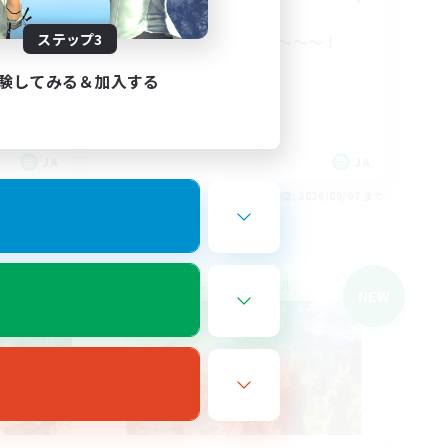
ステップ3
居場所求めてる方〜〜〜！
立ち上げメンバー募集
験してみる＆加入する
社会人中心
まったりゆっくり楽しむ
なんでも楽しむ
JA
JA
26/09/07 まで
募集期間: 2026/09/07 まで
クロスワールドリンクシェル
NEW
NEW