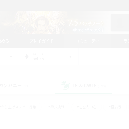
始める
プレイガイド
コミュニティ
ラ
WORLD
Belias
カンパニー
LS & CWLS
(33)
(190)
#立ち上げメンバー募集
#零式挑戦
#社会人中心
#極挑戦
#体験歓迎
#ロールプレイ
#ギャザラー中心
#クラフター中
て頑張る
#スクリーンショット撮影
#ミラプリ（ミラージュプリズム