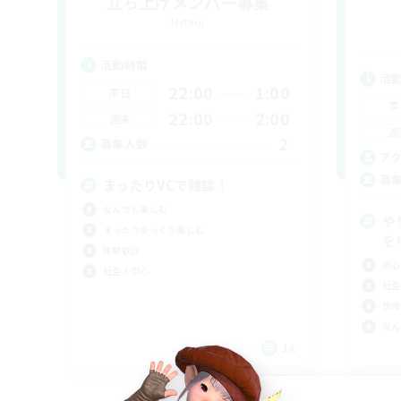
立ち上げメンバー募集
Meteor
活動時間
活
22:00
1:00
平日
平
22:00
2:00
週末
週
2
募集人数
ア
募
まったりVCで雑談！
なんでも楽しむ
や
まったりゆっくり楽しむ
を
体験歓迎
初心
社会人中心
社会
復帰
なん
JA
募集期間: 2026/09/07 まで