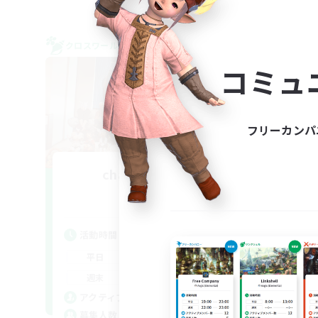
クロスワールドリンクシェル
クロス
NEW
コミュ
フリーカンパ
chappi- meteo
追加メンバー募集
Meteor
活
活動時間
平
18:00
3:00
平日
週
8:00
5:00
週末
募
10
アクティブメンバー数
--
募集人数