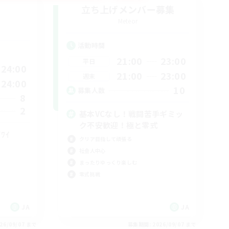
立ち上げメンバー募集
Meteor
活動時間
21:00
23:00
平日
24:00
21:00
23:00
週末
24:00
10
募集人数
8
2
基本VCなし！戦闘苦手ギミッ
ク不安歓迎！極と零式
۶ﾜｲﾜｲ
クリア目指して頑張る
社会人中心
まったりゆっくり楽しむ
零式挑戦
JA
JA
26/09/07 まで
募集期間: 2026/09/07 まで