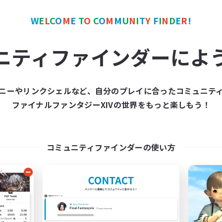
W
E
L
C
O
M
E
T
O
C
O
M
M
U
N
I
T
Y
F
I
N
D
E
R
!
ワールドリンクシェル
クロスワールドリンクシェル
NEW
ニティファインダーによ
ニーやリンクシェルなど、自分のプレイに合ったコミュニテ
ファイナルファンタジーXIVの世界をもっと楽しもう！
立ち上げメンバー募集
立ち上げメンバー
Meteor
Meteor
コミュニティファインダーの使い方
動時間
活動時間
20:00
23:00
--:--
日
平日
19:00
24:00
21:00
末
週末
2
集人数
募集人数