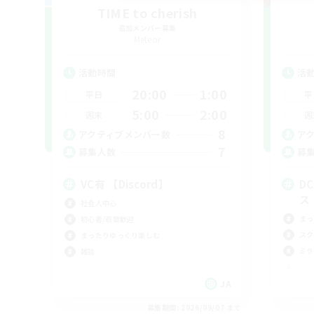
TIME to cherish
追加メンバー募集
Meteor
活動時間
活
20:00
1:00
平日
平
5:00
2:00
週末
週
8
アクティブメンバー数
ア
7
募集人数
募
VC有 【Discord】
D
ス
社会人中心
まっ
初心者/若葉歓迎
スク
まったりゆっくり楽しむ
ミラ
雑談
JA
募集期間: 2026/09/07 まで