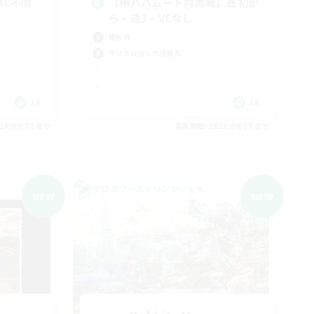
・DC不問
【絶バハムート討滅戦】最初か
ら・週3・VCなし
絶挑戦
クリア目指して頑張る
JA
JA
26/09/07 まで
募集期間: 2026/09/07 まで
クロスワールドリンクシェル
NEW
NEW