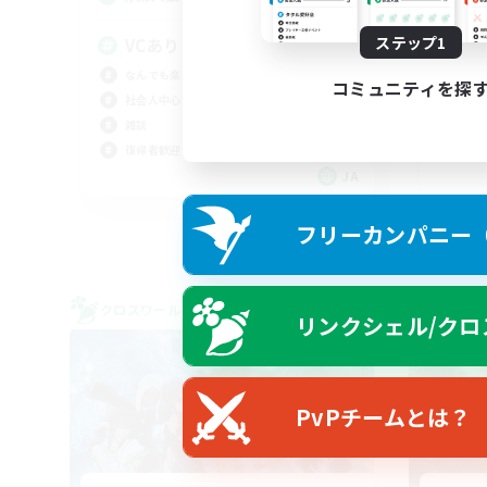
4
立ち
ステップ1
VCあり
社会
なんでも楽しむ
まっ
コミュニティを探
社会人中心
なん
雑談
復帰者歓迎
JA
募集期間: 2026/09/07 まで
フリーカンパニー（F
クロスワールドリンクシェル
クロス
リンクシェル/クロ
NEW
PvPチームとは？