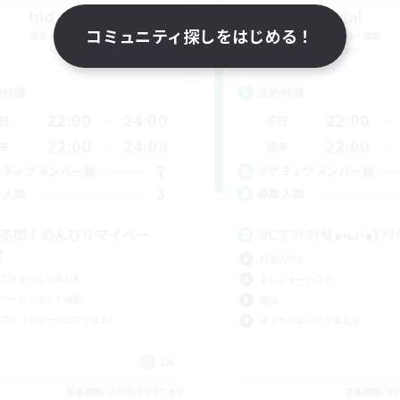
hidamari
Trial
コミュニティ探しをはじめる！
追加メンバー募集
追加メンバー募集
Meteor
Meteor
動時間
活動時間
22:00
24:00
22:00
日
平日
22:00
24:00
22:00
末
週末
7
クティブメンバー数
アクティブメンバー数
3
集人数
募集人数
C不問！のんびりマイペー
VCでﾜｲﾜｲ٩(๑•̀ω•́๑)
！
社会人中心
たりゆっくり楽しむ
トレジャーハント
リーンショット撮影
雑談
プリ（ミラージュプリズム）
まったりゆっくり楽しむ
JA
募集期間: 2026/09/07 まで
募集期間: 20