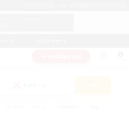
日本語
マイキャラクター情報をチェック！
ログイン
ンキング
ヘルプ＆サポート
新規募集を作成
リスト
ガイド
PvPチーム
検索
(0)
#まったりゆっくり楽しむ
#復帰者歓迎
#雑談
心
#演奏
#トレジャーハント
#ハウジング
）
#プレイヤー主催イベント