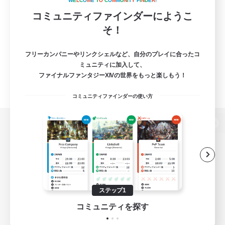
W
E
L
C
O
M
E
T
O
C
O
M
M
U
N
I
T
Y
F
I
N
D
E
R
!
コミュニティファインダーにようこ
そ！
フリーカンパニーやリンクシェルなど、自分のプレイに合ったコ
ミュニティに加入して、
ファイナルファンタジーXIVの世界をもっと楽しもう！
コミュニティファインダーの使い方
パソコン版へ
関連商品
e-STOREで購入
ステップ1
ゲームダウンロード
コミュニティを探す