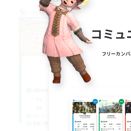
クロスワールドリンクシェル
クロス
NEW
コミュ
フリーカンパ
Takaramono
追加メンバー募集
Meteor
活動時間
活
21:00
22:00
平日
平
21:00
23:00
週末
週
15
アクティブメンバー数
ア
2
募集人数
募