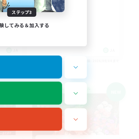
に挑戦で
VCあり
ステップ3
なんでも楽しむ
社会人中心
験してみる＆加入する
雑談
復帰者歓迎
JA
JA
26/09/04 まで
募集期間: 2026/09/04 まで
クロスワールドリンクシェル
NEW
NEW