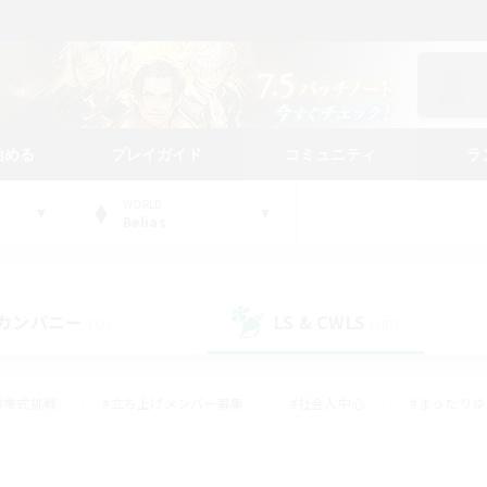
始める
プレイガイド
コミュニティ
ラ
WORLD
Belias
カンパニー
LS & CWLS
(32)
(187)
#零式挑戦
#立ち上げメンバー募集
#社会人中心
#まったり
レイ
#クラフター中心
#体験歓迎
#ギャザラー中心
#
#スクリーンショット撮影
#ハウジング
#演奏
#クリア目指