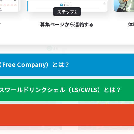
雀を気軽に楽しめる様に
白銀の零式から高難度
ステップ2
きる社会人固定！
者/若葉歓迎
零式挑戦
す
募集ページから連絡する
体
立ち上げメンバー募集
歓迎
初心者/若葉歓迎
たりゆっくり楽しむ
社会人中心
JA
募集期間: 2026/09/04 まで
募集期間: 20
ree Company）とは？
ワールドリンクシェル
クロスワールドリンクシェル
スワールドリンクシェル（LS/CWLS）とは？