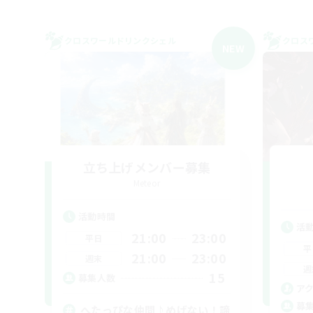
クロスワールドリンクシェル
クロス
NEW
立ち上げメンバー募集
Meteor
活動時間
活
21:00
23:00
平日
平
21:00
23:00
週末
週
15
募集人数
ア
募
へたっぴな仲間♪めげない！諦