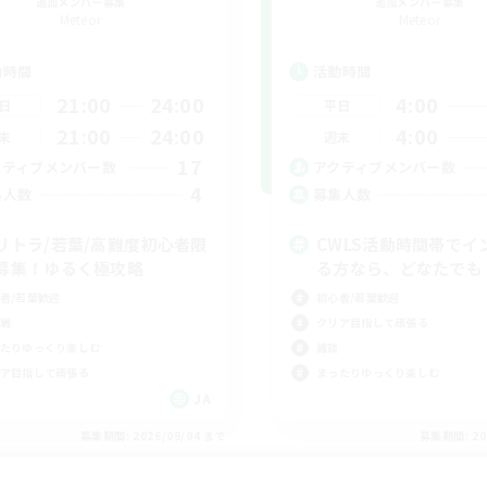
追加メンバー募集
追加メンバー募集
Meteor
Meteor
動時間
活動時間
21:00
24:00
4:00
日
平日
21:00
24:00
4:00
末
週末
17
クティブメンバー数
アクティブメンバー数
4
集人数
募集人数
リトラ/若葉/高難度初心者限
CWLS活動時間帯でイ
募集！ゆるく極攻略
る方なら、どなたでも
者/若葉歓迎
初心者/若葉歓迎
戦
クリア目指して頑張る
たりゆっくり楽しむ
雑談
ア目指して頑張る
まったりゆっくり楽しむ
JA
募集期間: 2026/09/04 まで
募集期間: 20