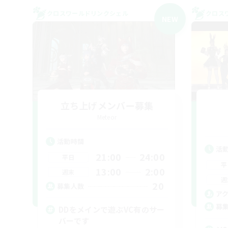
クロスワールドリンクシェル
クロス
NEW
立ち上げメンバー募集
Meteor
活動時間
活
21:00
24:00
平日
平
13:00
2:00
週末
週
20
募集人数
ア
募
DDをメインで遊ぶVC有のサー
バーです