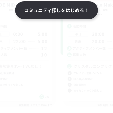
OE MIDNIGHT CLUB
Meteor Tale Mak
コミュニティ探しをはじめる！
追加メンバー募集
追加メンバー募集
Meteor
Meteor
動時間
活動時間
0:00
5:00
20:00
日
平日
22:00
5:00
20:00
末
週末
12
クティブメンバー数
アクティブメンバー数
10
集人数
募集人数
夜勢集まれ〜！VCなし！
クリスタルコンフリク
者/若葉歓迎
プレイヤー主催イベント
者歓迎
初心者/若葉歓迎
たりゆっくり楽しむ
復帰者歓迎
まったりゆっくり楽しむ
JA
募集期間: 2026/09/04 まで
募集期間: 20