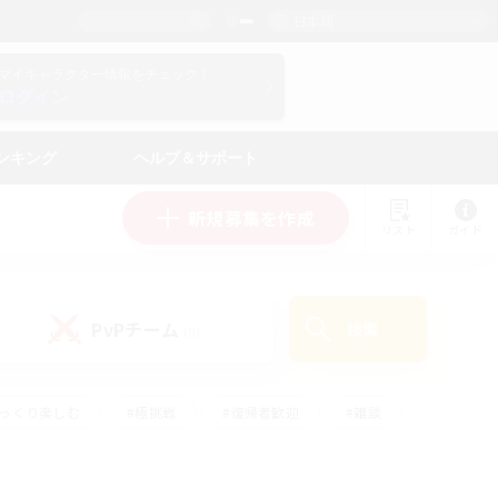
日本語
マイキャラクター情報をチェック！
ログイン
ンキング
ヘルプ＆サポート
新規募集を作成
リスト
ガイド
PvPチーム
検索
(0)
ゆっくり楽しむ
#極挑戦
#復帰者歓迎
#雑談
学生中心
#トレジャーハント
#レベリング
して頑張る
#プレイヤー主催イベント