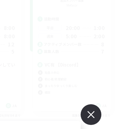
追加メンバー募集
Meteor
活動時間
8:00
20:00
1:00
平日
8:00
5:00
2:00
週末
12
8
アクティブメンバー数
5
7
募集人数
ンしてい
VC有 【Discord】
社会人中心
初心者/若葉歓迎
まったりゆっくり楽しむ
雑談
JA
JA
26/09/04 まで
募集期間: 2026/09/04 まで