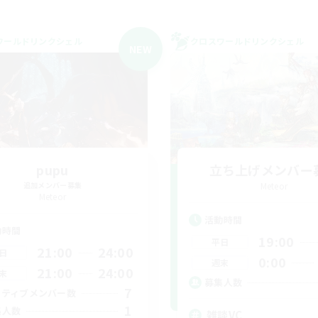
ワールドリンクシェル
クロスワールドリンクシェル
NEW
pupu
立ち上げメンバー
追加メンバー募集
Meteor
Meteor
活動時間
動時間
19:00
平日
21:00
24:00
日
0:00
週末
21:00
24:00
末
募集人数
7
クティブメンバー数
1
集人数
雑談VC