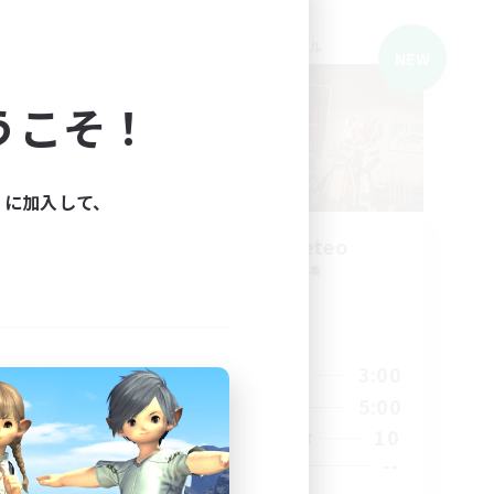
クロスワールドリンクシェル
NEW
NEW
うこそ！
ィに加入して、
chappi- meteo
追加メンバー募集
Meteor
活動時間
1:00
18:00
3:00
平日
1:00
8:00
5:00
週末
7
10
アクティブメンバー数
1
--
募集人数