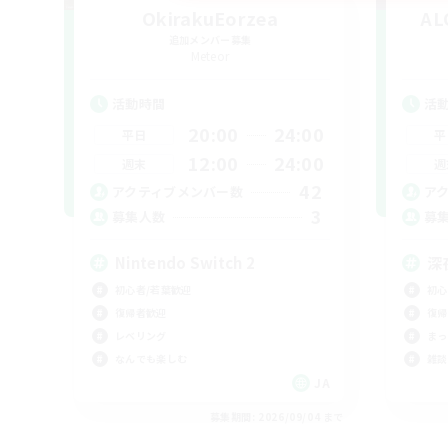
OkirakuEorzea
AL
追加メンバー募集
Meteor
活動時間
活
20:00
24:00
平日
平
12:00
24:00
週末
週
42
アクティブメンバー数
ア
3
募集人数
募
Nintendo Switch 2
深
初心者/若葉歓迎
初心
復帰者歓迎
復帰
レベリング
まっ
なんでも楽しむ
雑談
JA
募集期間: 2026/09/04 まで