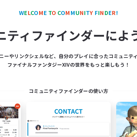
W
E
L
C
O
M
E
T
O
C
O
M
M
U
N
I
T
Y
F
I
N
D
E
R
!
ワールドリンクシェル
クロスワールドリンクシェル
NEW
ニティファインダーによ
ニーやリンクシェルなど、自分のプレイに合ったコミュニテ
ファイナルファンタジーXIVの世界をもっと楽しもう！
RON of LIGHT
ARK
追加メンバー募集
追加メンバー募集
Meteor
Meteor
コミュニティファインダーの使い方
動時間
活動時間
20:00
23:00
21:00
日
平日
20:00
23:00
21:00
末
週末
12
クティブメンバー数
アクティブメンバー数
10
集人数
募集人数