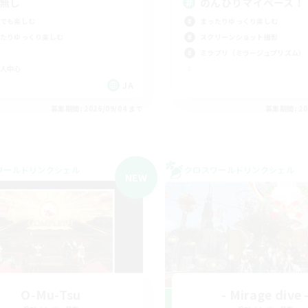
C無し
のんびりマイペース！
でも楽しむ
まったりゆっくり楽しむ
たりゆっくり楽しむ
スクリーンショット撮影
ミラプリ（ミラージュプリズム）
人中心
JA
募集期間: 2026/09/04 まで
募集期間: 20
ワールドリンクシェル
クロスワールドリンクシェル
NEW
O-Mu-Tsu
- Mirage dive 