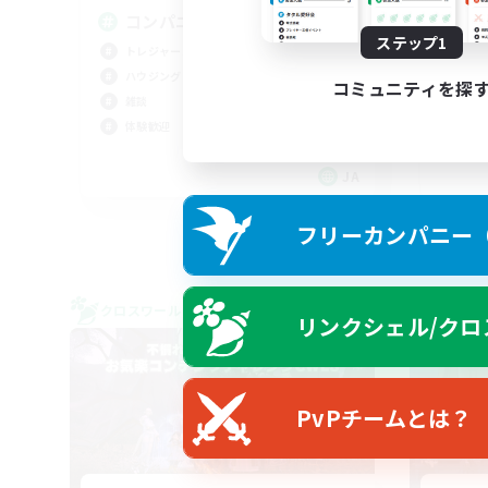
コンパニオンアプリ使用
麻
ステップ1
トレジャーハント
初心
ハウジング
雑談
コミュニティを探
雑談
体験
体験歓迎
まっ
JA
募集期間: 2026/09/04 まで
フリーカンパニー（F
クロスワールドリンクシェル
クロス
リンクシェル/クロ
NEW
PvPチームとは？