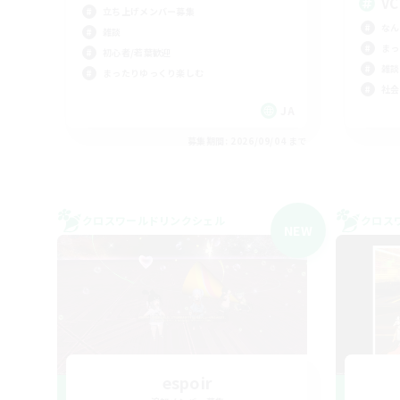
V
立ち上げメンバー募集
なん
雑談
まっ
初心者/若葉歓迎
雑談
まったりゆっくり楽しむ
社会
JA
募集期間: 2026/09/04 まで
クロスワールドリンクシェル
クロス
NEW
espoir