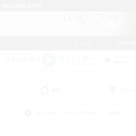
ニュース
FFXIVを
DATA CENTER
Meteor
ALL
フリー
(219)
アピールタグ
#初心者/若葉歓迎
#絶挑戦
#モブハント
#なんでも楽しむ
#ロールプ
#ミラプリ（ミラージュプリズム）