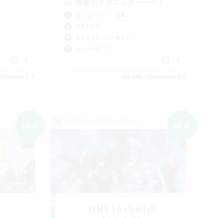
居場所求めてる方〜〜〜！
立ち上げメンバー募集
社会人中心
まったりゆっくり楽しむ
なんでも楽しむ
JA
JA
26/09/04 まで
募集期間: 2026/09/04 まで
クロスワールドリンクシェル
NEW
NEW
-
TIME to cherish