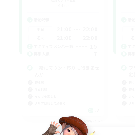
追加メンバー募集
Meteor
活動時間
活
21:00
22:00
平日
平
21:00
22:00
週末
週
15
アクティブメンバー数
ア
7
募集人数
募
一緒にマウント取りに行きませ
フ
んか
定
極挑戦
初心
零式挑戦
極挑
なんでも楽しむ
まっ
クリア目指して頑張る
クリ
JA
募集期間: 2026/09/04 まで