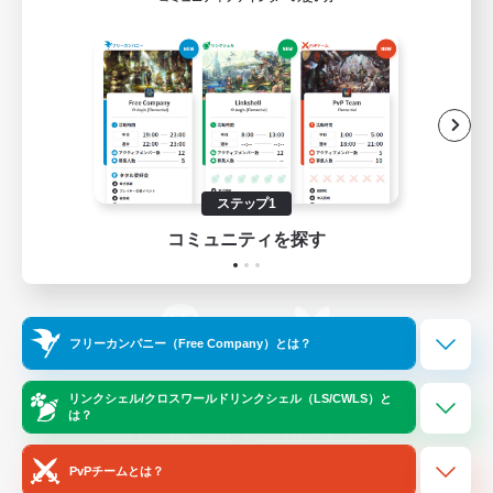
ゲームダウンロード
Official Information
/
X
News
YouTube
ステップ1
コミュニティを探す
Instagram
Twitch
フリーカンパニー（Free Company）とは？
LINE
Bluesky
リンクシェル/クロスワールドリンクシェル（LS/CWLS）と
は？
レーティング制度について
プライバシーポリシー
著作権について
サポートセンター
PvPチームとは？