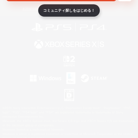
ライセンス
ルール＆ポリシー
利用者情報の外部送信について
コミュニティ探しをはじめる！
©2026 Sony Interactive Entertainment LLC."PlayStation Family Mark", "PlayStation", "PS5
logo", "PS5", "PS4 logo" and "PS4" are registered trademarks or trademarks of Sony
Interactive Entertainment Inc.
Microsoft, the XBOX Sphere mark, the Series X|S logo and XBOX Series X|S are trademarks
of the Microsoft group of companies.
Nintendo Switch is a trademark of Nintendo.
Windows is either a registered trademark or trademark of Microsoft Corporation in the United