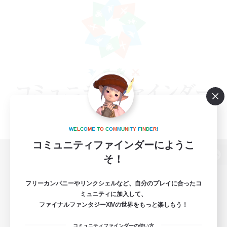
W
E
L
C
O
M
E
T
O
C
O
M
M
U
N
I
T
Y
F
I
N
D
E
R
!
コミュニティファインダーにようこ
そ！
パソコン版へ
フリーカンパニーやリンクシェルなど、自分のプレイに合ったコ
ミュニティに加入して、
ファイナルファンタジーXIVの世界をもっと楽しもう！
関連商品
e-STOREで購入
コミュニティファインダーの使い方