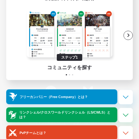
ゲームダウンロード
Official Information
/
X
News
YouTube
ステップ1
コミュニティを探す
Instagram
Twitch
フリーカンパニー（Free Company）とは？
LINE
Bluesky
リンクシェル/クロスワールドリンクシェル（LS/CWLS）と
は？
レーティング制度について
プライバシーポリシー
著作権について
サポートセンター
PvPチームとは？