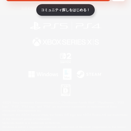
ライセンス
ルール＆ポリシー
利用者情報の外部送信について
コミュニティ探しをはじめる！
©2026 Sony Interactive Entertainment LLC."PlayStation Family Mark", "PlayStation", "PS5
logo", "PS5", "PS4 logo" and "PS4" are registered trademarks or trademarks of Sony
Interactive Entertainment Inc.
Microsoft, the XBOX Sphere mark, the Series X|S logo and XBOX Series X|S are trademarks
of the Microsoft group of companies.
Nintendo Switch is a trademark of Nintendo.
Windows is either a registered trademark or trademark of Microsoft Corporation in the United