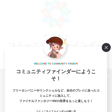
W
E
L
C
O
M
E
T
O
C
O
M
M
U
N
I
T
Y
F
I
N
D
E
R
!
コミュニティファインダーにようこ
そ！
パソコン版へ
フリーカンパニーやリンクシェルなど、自分のプレイに合ったコ
ミュニティに加入して、
ファイナルファンタジーXIVの世界をもっと楽しもう！
関連商品
e-STOREで購入
コミュニティファインダーの使い方