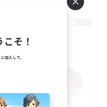
使用言語
変更
うこそ！
ィに加入して、
た。