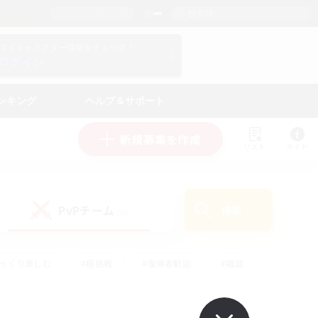
日本語
マイキャラクター情報をチェック！
ログイン
ンキング
ヘルプ＆サポート
新規募集を作成
リスト
ガイド
PvPチーム
検索
(0)
ゆっくり楽しむ
#極挑戦
#復帰者歓迎
#雑談
#ハウジング
#トレジャーハント
#レベリング
#プレイヤー主催イベント