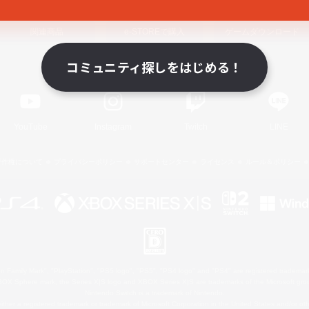
関連商品
e-STOREで購入
ゲームダウンロード
コミュニティ探しをはじめる！
Official Information
YouTube
Instagram
Twitch
LINE
著作権について
プライバシーポリシー
サポートセンター
ライセンス
ルール＆ポリシー
 Family Mark", "PlayStation", "PS5 logo", "PS5", "PS4 logo" and "PS4" are registered trademark
XBOX Sphere mark, the Series X|S logo and XBOX Series X|S are trademarks of the Microsoft gro
Nintendo Switch is a trademark of Nintendo.
ither a registered trademark or trademark of Microsoft Corporation in the United States and/or oth