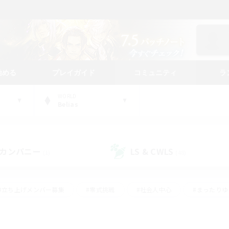
始める
プレイガイド
コミュニティ
ラ
WORLD
Belias
カンパニー
LS & CWLS
(1)
(48)
#立ち上げメンバー募集
#零式挑戦
#社会人中心
#まったり
体験歓迎
#クラフター中心
#ロールプレイ
#ギャザラー中心
ージュプリズム）
#スクリーンショット撮影
#クリア目指して頑張る