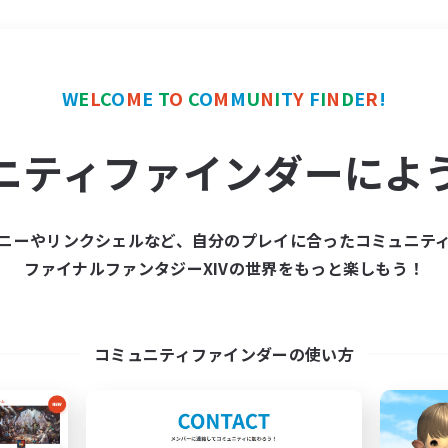
＃クリア目指して頑張る
W
E
L
C
O
M
E
T
O
C
O
M
M
U
N
I
T
Y
F
I
N
D
E
R
!
ニティファインダーによ
ニーやリンクシェルなど、自分のプレイに合ったコミュニテ
ファイナルファンタジーXIVの世界をもっと楽しもう！
募集数 0件
集が見つかりませんでし
コミュニティファインダーの使い方
条件を変えて検索してみるでっす！