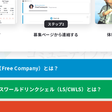
ステップ2
す
募集ページから連絡する
体
ree Company）とは？
スワールドリンクシェル（LS/CWLS）とは？
スマートフォン版へ