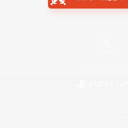
X
/
News
レーティング制度について
©2026 Sony Interactive Entertainment LLC."PlayStation
Microsoft, the 
Windows is e