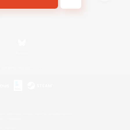
Bluesky
利用者情報の外部送信について
s or trademarks of Sony Interactive Entertainment Inc.
up of companies.
er countries.