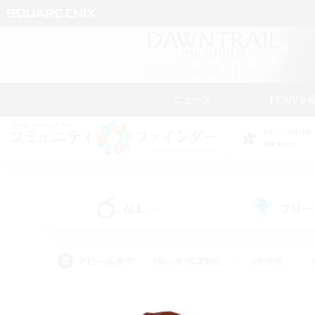
ニュース
FFXIVを
DATA CENTER
Meteor
ALL
フリー
(49)
アピールタグ
#初心者/若葉歓迎
#絶挑戦
#学生中心
#なんでも楽しむ
#モブハント
#
#演奏
#ミラプリ（ミラ