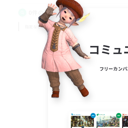
0件の募集が見つかりました！
指定なし
平日
週末
コミュ
フリーカンパ
募