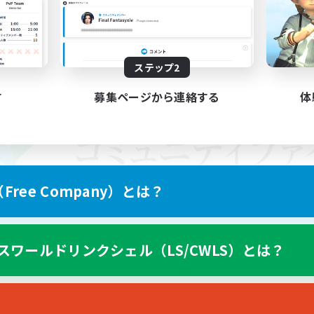
ステップ2
す
募集ページから連絡する
体
ree Company）とは？
スワールドリンクシェル（LS/CWLS）とは？
スマートフォン版へ