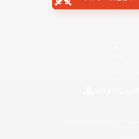
X
/
News
レーティング制度について
©2026 Sony Interactive Entertainment LLC."PlayStation
Microsoft, the 
Windows is e