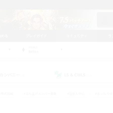
始める
プレイガイド
コミュニティ
ラ
WORLD
Belias
カンパニー
LS & CWLS
(0)
(11)
#零式挑戦
#立ち上げメンバー募集
#社会人中心
#まったり
レイ
#クラフター中心
#体験歓迎
#ギャザラー中心
#
#スクリーンショット撮影
#ハウジング
#演奏
#クリア目指