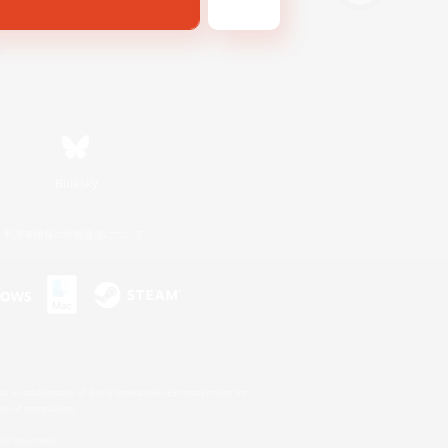
Bluesky
利用者情報の外部送信について
s or trademarks of Sony Interactive Entertainment Inc.
up of companies.
er countries.