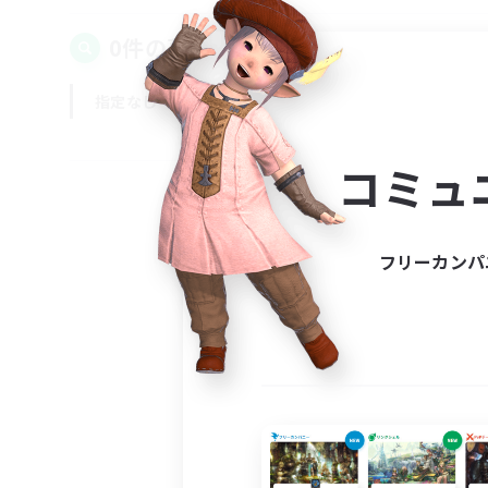
0件の募集が見つかりました！
指定なし
平日
週末
コミュ
フリーカンパ
募