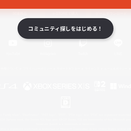
関連商品
e-STOREで購入
ゲームダウンロード
コミュニティ探しをはじめる！
Official Information
YouTube
Instagram
Twitch
LINE
著作権について
プライバシーポリシー
サポートセンター
ライセンス
ルール＆ポリシー
 Family Mark", "PlayStation", "PS5 logo", "PS5", "PS4 logo" and "PS4" are registered trademark
XBOX Sphere mark, the Series X|S logo and XBOX Series X|S are trademarks of the Microsoft gro
Nintendo Switch is a trademark of Nintendo.
ither a registered trademark or trademark of Microsoft Corporation in the United States and/or oth