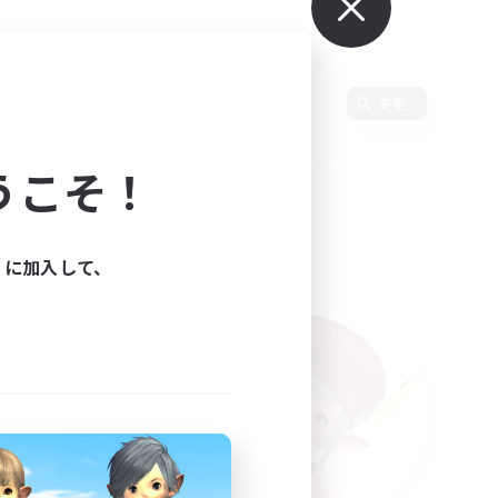
使用言語
変更
うこそ！
ィに加入して、
た。