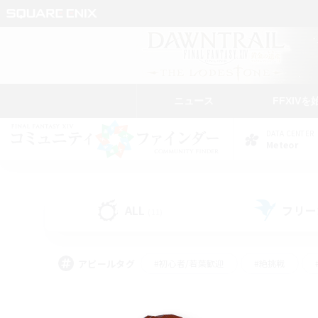
ニュース
FFXIVを
DATA CENTER
Meteor
ALL
フリー
(11)
アピールタグ
#初心者/若葉歓迎
#絶挑戦
#モブハント
#なんでも楽しむ
#ロールプ
#ミラプリ（ミラージュプリズム）