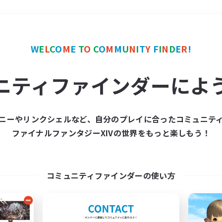
＃プレイヤー主催イベント
W
E
L
C
O
M
E
T
O
C
O
M
M
U
N
I
T
Y
F
I
N
D
E
R
!
ニティファインダーによ
ニーやリンクシェルなど、自分のプレイに合ったコミュニテ
ファイナルファンタジーXIVの世界をもっと楽しもう！
募集数 0件
集が見つかりませんでし
コミュニティファインダーの使い方
条件を変えて検索してみるでっす！