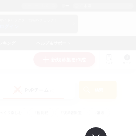
日本語
マイキャラクター情報をチェック！
ログイン
ンキング
ヘルプ＆サポート
新規募集を作成
リスト
ガイド
PvPチーム
検索
(0)
ゆっくり楽しむ
#極挑戦
#復帰者歓迎
#雑談
学生中心
#トレジャーハント
#レベリング
して頑張る
#プレイヤー主催イベント