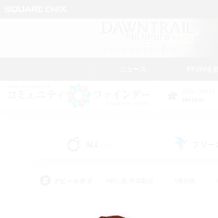
ニュース
FFXIVを
DATA CENTER
Meteor
ALL
フリー
(66)
アピールタグ
#初心者/若葉歓迎
#絶挑戦
#モブハント
#学生中心
#なんでも楽しむ
#スクリーンショット撮影
#ハウジ