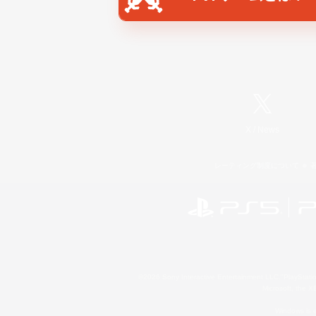
X
/
News
レーティング制度について
©2026 Sony Interactive Entertainment LLC."PlayStation
Microsoft, the 
Windows is e