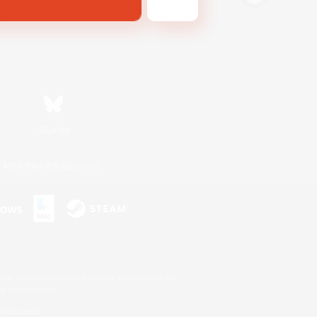
Bluesky
利用者情報の外部送信について
s or trademarks of Sony Interactive Entertainment Inc.
up of companies.
er countries.