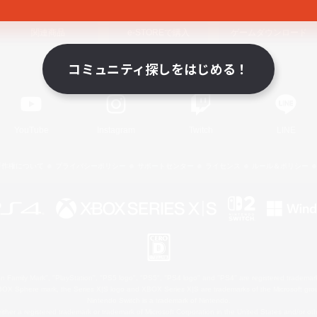
関連商品
e-STOREで購入
ゲームダウンロード
コミュニティ探しをはじめる！
Official Information
YouTube
Instagram
Twitch
LINE
著作権について
プライバシーポリシー
サポートセンター
ライセンス
ルール＆ポリシー
 Family Mark", "PlayStation", "PS5 logo", "PS5", "PS4 logo" and "PS4" are registered trademark
XBOX Sphere mark, the Series X|S logo and XBOX Series X|S are trademarks of the Microsoft gro
Nintendo Switch is a trademark of Nintendo.
ither a registered trademark or trademark of Microsoft Corporation in the United States and/or oth