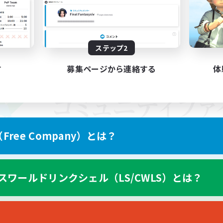
ステップ2
す
募集ページから連絡する
体
ree Company）とは？
スワールドリンクシェル（LS/CWLS）とは？
スマートフォン版へ