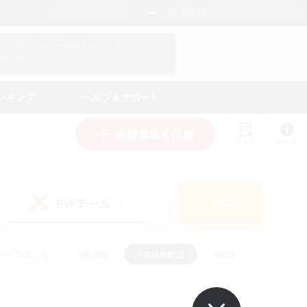
日本語
マイキャラクター情報をチェック！
ログイン
ンキング
ヘルプ＆サポート
新規募集を作成
リスト
ガイド
PvPチーム
検索
(0)
ゆっくり楽しむ
#極挑戦
#復帰者歓迎
#雑談
ルプレイ
#トレジャーハント
#レベリング
して頑張る
#プレイヤー主催イベント