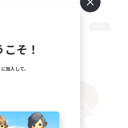
変更
うこそ！
ィに加入して、
た。