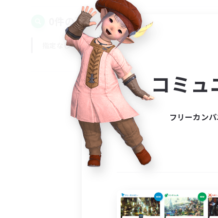
0件の募集が見つかりました！
指定なし
平日
週末
コミュ
フリーカンパ
募