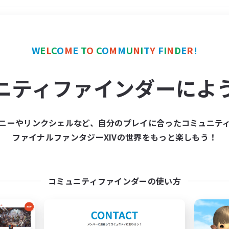
＃復帰者歓迎
使用言語
W
E
L
C
O
M
E
T
O
C
O
M
M
U
N
I
T
Y
F
I
N
D
E
R
!
ニティファインダーによ
ニーやリンクシェルなど、自分のプレイに合ったコミュニテ
ファイナルファンタジーXIVの世界をもっと楽しもう！
募集数 0件
集が見つかりませんでし
コミュニティファインダーの使い方
条件を変えて検索してみるでっす！