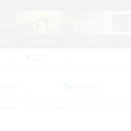
始める
プレイガイド
コミュニティ
ラ
WORLD
Belias
カンパニー
LS & CWLS
(25)
(41)
#零式挑戦
#立ち上げメンバー募集
#社会人中心
#まったり
#体験歓迎
#クラフター中心
#ギャザラー中心
#ロー
ング
#演奏
#ミラプリ（ミラージュプリズム）
#クリア目指