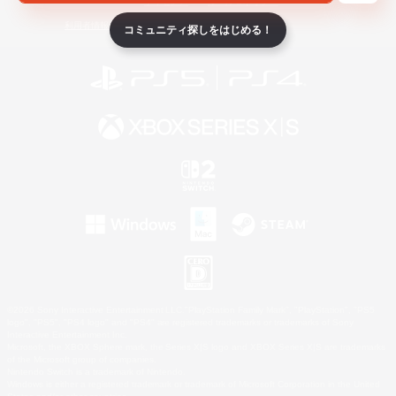
ライセンス
ルール＆ポリシー
利用者情報の外部送信について
コミュニティ探しをはじめる！
©2026 Sony Interactive Entertainment LLC."PlayStation Family Mark", "PlayStation", "PS5
logo", "PS5", "PS4 logo" and "PS4" are registered trademarks or trademarks of Sony
Interactive Entertainment Inc.
Microsoft, the XBOX Sphere mark, the Series X|S logo and XBOX Series X|S are trademarks
of the Microsoft group of companies.
Nintendo Switch is a trademark of Nintendo.
Windows is either a registered trademark or trademark of Microsoft Corporation in the United