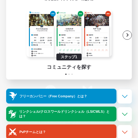
ゲームダウンロード
Official Information
/
X
News
YouTube
ステップ1
コミュニティを探す
Instagram
Twitch
フリーカンパニー（Free Company）とは？
LINE
Bluesky
リンクシェル/クロスワールドリンクシェル（LS/CWLS）と
は？
レーティング制度について
プライバシーポリシー
著作権について
サポートセンター
PvPチームとは？