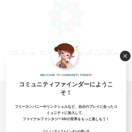
W
E
L
C
O
M
E
T
O
C
O
M
M
U
N
I
T
Y
F
I
N
D
E
R
!
コミュニティファインダーにようこ
そ！
パソコン版へ
フリーカンパニーやリンクシェルなど、自分のプレイに合ったコ
ミュニティに加入して、
ファイナルファンタジーXIVの世界をもっと楽しもう！
関連商品
e-STOREで購入
コミュニティファインダーの使い方