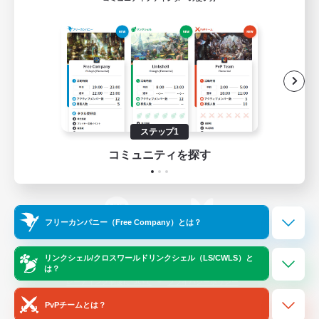
ゲームダウンロード
Official Information
/
X
News
YouTube
ステップ1
コミュニティを探す
Instagram
Twitch
フリーカンパニー（Free Company）とは？
LINE
Bluesky
リンクシェル/クロスワールドリンクシェル（LS/CWLS）と
は？
レーティング制度について
プライバシーポリシー
著作権について
サポートセンター
PvPチームとは？