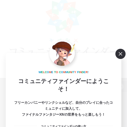
W
E
L
C
O
M
E
T
O
C
O
M
M
U
N
I
T
Y
F
I
N
D
E
R
!
コミュニティファインダーにようこ
そ！
パソコン版へ
フリーカンパニーやリンクシェルなど、自分のプレイに合ったコ
ミュニティに加入して、
ファイナルファンタジーXIVの世界をもっと楽しもう！
関連商品
e-STOREで購入
コミュニティファインダーの使い方