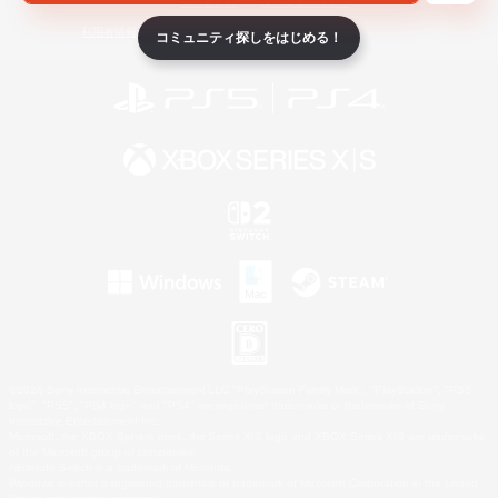
ライセンス
ルール＆ポリシー
利用者情報の外部送信について
コミュニティ探しをはじめる！
©2026 Sony Interactive Entertainment LLC."PlayStation Family Mark", "PlayStation", "PS5
logo", "PS5", "PS4 logo" and "PS4" are registered trademarks or trademarks of Sony
Interactive Entertainment Inc.
Microsoft, the XBOX Sphere mark, the Series X|S logo and XBOX Series X|S are trademarks
of the Microsoft group of companies.
Nintendo Switch is a trademark of Nintendo.
Windows is either a registered trademark or trademark of Microsoft Corporation in the United