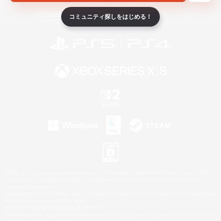
ライセンス
ルール＆ポリシー
利用者情報の外部送信について
コミュニティ探しをはじめる！
©2026 Sony Interactive Entertainment LLC."PlayStation Family Mark", "PlayStation", "PS5
logo", "PS5", "PS4 logo" and "PS4" are registered trademarks or trademarks of Sony
Interactive Entertainment Inc.
Microsoft, the XBOX Sphere mark, the Series X|S logo and XBOX Series X|S are trademarks
of the Microsoft group of companies.
Nintendo Switch is a trademark of Nintendo.
Windows is either a registered trademark or trademark of Microsoft Corporation in the United