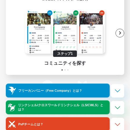
ゲームダウンロード
Official Information
/
X
News
YouTube
ステップ1
コミュニティを探す
Instagram
Twitch
フリーカンパニー（Free Company）とは？
LINE
Bluesky
リンクシェル/クロスワールドリンクシェル（LS/CWLS）と
は？
レーティング制度について
プライバシーポリシー
著作権について
サポートセンター
PvPチームとは？