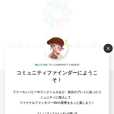
W
E
L
C
O
M
E
T
O
C
O
M
M
U
N
I
T
Y
F
I
N
D
E
R
!
コミュニティファインダーにようこ
そ！
パソコン版へ
フリーカンパニーやリンクシェルなど、自分のプレイに合ったコ
ミュニティに加入して、
ファイナルファンタジーXIVの世界をもっと楽しもう！
関連商品
e-STOREで購入
コミュニティファインダーの使い方