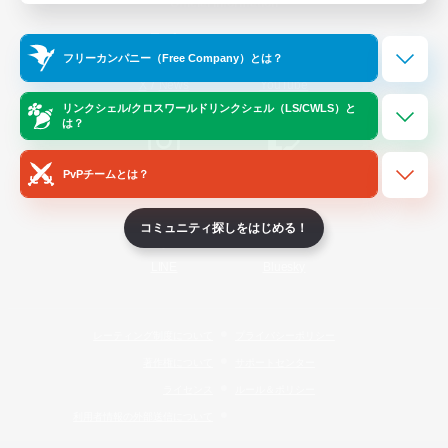
Official Information
フリーカンパニー（Free Company）とは？
/
X
News
YouTube
リンクシェル/クロスワールドリンクシェル（LS/CWLS）と
は？
PvPチームとは？
Instagram
Twitch
コミュニティ探しをはじめる！
LINE
Bluesky
レーティング制度について
プライバシーポリシー
著作権について
サポートセンター
ライセンス
ルール＆ポリシー
利用者情報の外部送信について