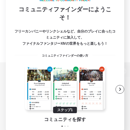
W
E
L
C
O
M
E
T
O
C
O
M
M
U
N
I
T
Y
F
I
N
D
E
R
!
コミュニティファインダーにようこ
そ！
フリーカンパニーやリンクシェルなど、自分のプレイに合ったコ
ミュニティに加入して、
ファイナルファンタジーXIVの世界をもっと楽しもう！
コミュニティファインダーの使い方
パソコン版へ
関連商品
e-STOREで購入
ステップ1
ゲームダウンロード
コミュニティを探す