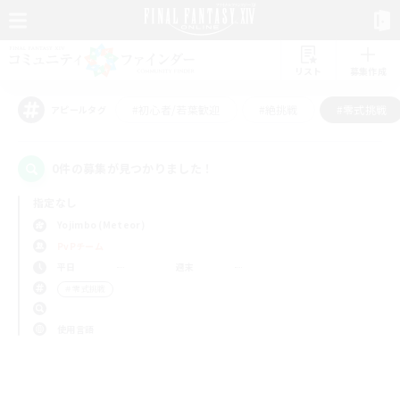
リスト
募集作成
#初心者/若葉歓迎
#絶挑戦
#零式挑戦
アピールタグ
0件の募集が見つかりました！
指定なし
Yojimbo (Meteor)
PvPチーム
平日
週末
＃零式挑戦
使用言語