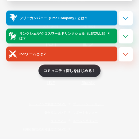
Official Information
フリーカンパニー（Free Company）とは？
/
X
News
YouTube
リンクシェル/クロスワールドリンクシェル（LS/CWLS）と
は？
PvPチームとは？
Instagram
Twitch
コミュニティ探しをはじめる！
LINE
Bluesky
レーティング制度について
プライバシーポリシー
著作権について
サポートセンター
ライセンス
ルール＆ポリシー
利用者情報の外部送信について