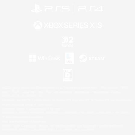
©2026 Sony Interactive Entertainment LLC."PlayStation Family Mark", "PlayStation", "PS5
logo", "PS5", "PS4 logo" and "PS4" are registered trademarks or trademarks of Sony
Interactive Entertainment Inc.
Microsoft, the XBOX Sphere mark, the Series X|S logo and XBOX Series X|S are trademarks
of the Microsoft group of companies.
Nintendo Switch is a trademark of Nintendo.
Windows is either a registered trademark or trademark of Microsoft Corporation in the United
States and/or other countries.
Mac is a trademark of Apple Inc.
©2026 Valve Corporation. Steam and the Steam logo are trademarks and/or registered
trademarks of Valve Corporation in the U.S. and/or other countries.