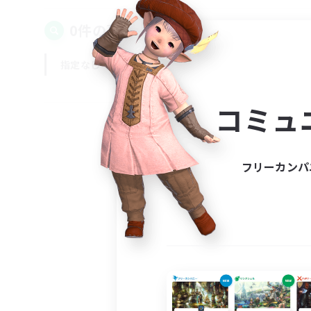
0件の募集が見つかりました！
指定なし
平日
週末
コミュ
フリーカンパ
募