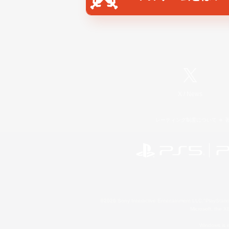
X
/
News
レーティング制度について
©2026 Sony Interactive Entertainment LLC."PlayStation
Microsoft, the 
Windows is e