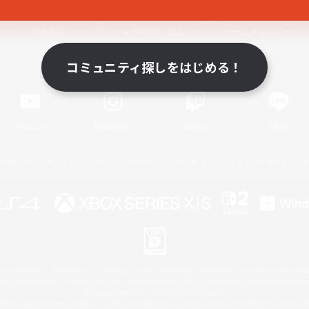
関連商品
e-STOREで購入
ゲームダウンロード
コミュニティ探しをはじめる！
Official Information
YouTube
Instagram
Twitch
LINE
著作権について
プライバシーポリシー
サポートセンター
ライセンス
ルール＆ポリシー
 Family Mark", "PlayStation", "PS5 logo", "PS5", "PS4 logo" and "PS4" are registered trademark
XBOX Sphere mark, the Series X|S logo and XBOX Series X|S are trademarks of the Microsoft gro
Nintendo Switch is a trademark of Nintendo.
ither a registered trademark or trademark of Microsoft Corporation in the United States and/or oth