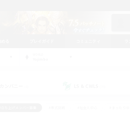
始める
プレイガイド
コミュニティ
ラ
WORLD
Yojimbo
カンパニー
LS & CWLS
(4)
(39)
#立ち上げメンバー募集
#零式挑戦
#社会人中心
#まったり
体験歓迎
#クラフター中心
#ロールプレイ
#ギャザラー中心
ージュプリズム）
#スクリーンショット撮影
#クリア目指して頑張る