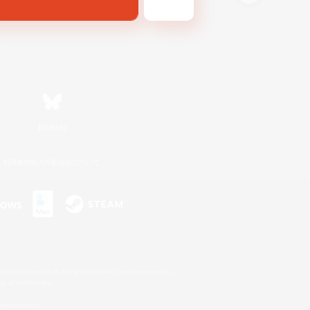
Bluesky
利用者情報の外部送信について
s or trademarks of Sony Interactive Entertainment Inc.
up of companies.
er countries.