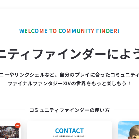
＃立ち上げメンバー募集
W
E
L
C
O
M
E
T
O
C
O
M
M
U
N
I
T
Y
F
I
N
D
E
R
!
ニティファインダーによ
ニーやリンクシェルなど、自分のプレイに合ったコミュニテ
ファイナルファンタジーXIVの世界をもっと楽しもう！
募集数 0件
集が見つかりませんでし
コミュニティファインダーの使い方
条件を変えて検索してみるでっす！