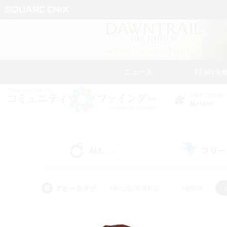
ニュース
FFXIVを
DATA CENTER
Meteor
ALL
フリー
(43)
アピールタグ
#初心者/若葉歓迎
#絶挑戦
#学生中心
#なんでも楽しむ
#モブハント
#
#演奏
#ミラプリ（ミラ