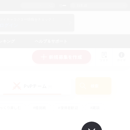
日本語
マイキャラクター情報をチェック！
ログイン
ンキング
ヘルプ＆サポート
新規募集を作成
リスト
ガイド
PvPチーム
検索
(0)
ゆっくり楽しむ
#極挑戦
#復帰者歓迎
#雑談
#ハウジング
#トレジャーハント
#レベリング
#プレイヤー主催イベント