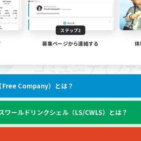
ステップ2
す
募集ページから連絡する
体
ree Company）とは？
スワールドリンクシェル（LS/CWLS）とは？
スマートフォン版へ