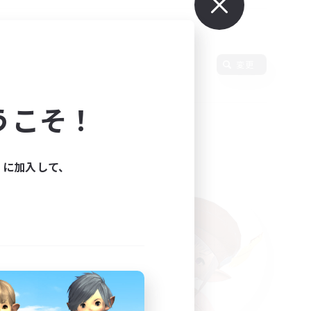
使用言語
変更
うこそ！
ィに加入して、
た。