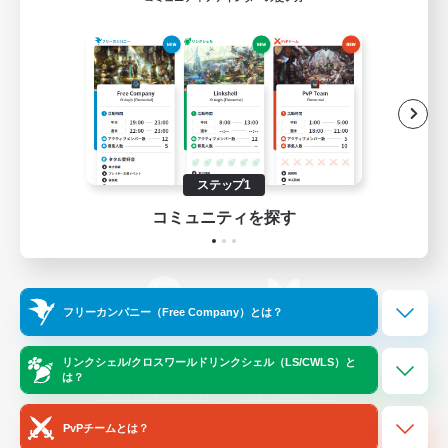
ゲームダウンロード
Official Information
/
X
News
YouTube
ステップ1
コミュニティを探す
Instagram
Twitch
フリーカンパニー（Free Company）とは？
LINE
Bluesky
リンクシェル/クロスワールドリンクシェル（LS/CWLS）と
は？
レーティング制度について
プライバシーポリシー
著作権について
サポートセンター
PvPチームとは？