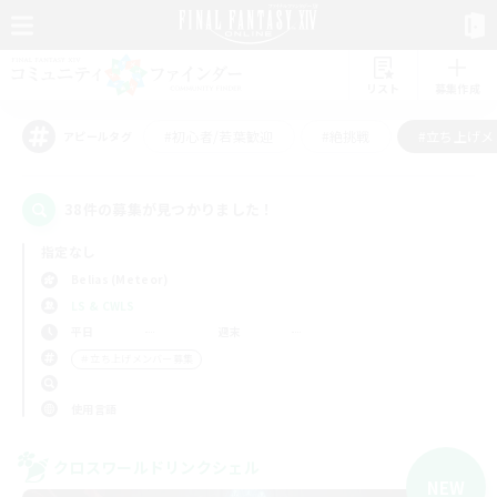
リスト
募集作成
#初心者/若葉歓迎
#絶挑戦
#立ち上げメ
アピールタグ
38件の募集が見つかりました！
指定なし
Belias (Meteor)
LS & CWLS
平日
週末
＃立ち上げメンバー募集
使用言語
クロスワールドリンクシェル
NEW