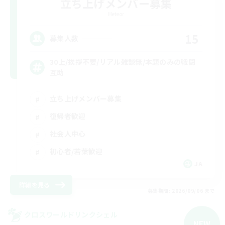
立ち上げメンバー募集
Meteor
15
募集人数
30上/挨拶不要/リアル雑談無/本題のみの戦闘
互助
立ち上げメンバー募集
復帰者歓迎
社会人中心
初心者/若葉歓迎
JA
詳細を見る
募集期間: 2026/09/06 まで
クロスワールドリンクシェル
NEW