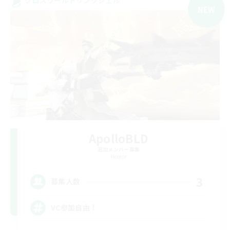
NEW
ApolloBLD
追加メンバー募集
Meteor
3
募集人数
VC参加自由！