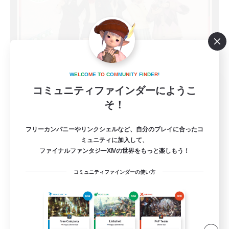
W
E
L
C
O
M
E
T
O
C
O
M
M
U
N
I
T
Y
F
I
N
D
E
R
!
ringoflightAcademy_m
コミュニティファインダーにようこ
追加メンバー募集
そ！
Meteor
10
募集人数
フリーカンパニーやリンクシェルなど、自分のプレイに合ったコ
ミュニティに加入して、
ファイナルファンタジーXIVの世界をもっと楽しもう！
Discord(VCTC
コミュニティファインダーの使い方
雑談
まったりゆっくり楽しむ
なんでも楽しむ