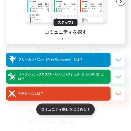
ステップ1
コミュニティを探す
立ち上げメンバー募集
Meteor
フリーカンパニー（Free Company）とは？
12
募集人数
リンクシェル/クロスワールドリンクシェル（LS/CWLS）と
は？
VC〇！楽しけりゃそれでいい！
PvPチームとは？
立ち上げメンバー募集
コミュニティ探しをはじめる！
雑談
まったりゆっくり楽しむ