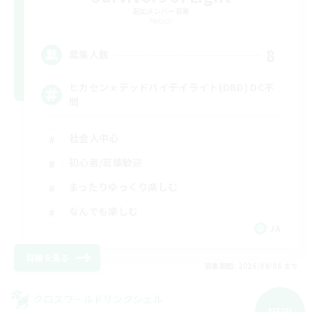
追加メンバー募集
Meteor
8
募集人数
ヒカセンｘデッドバイデイライト(DBD) DC不
問
社会人中心
初心者/若葉歓迎
まったりゆっくり楽しむ
なんでも楽しむ
JA
詳細を見る
募集期間: 2026/09/06 まで
クロスワールドリンクシェル
NEW