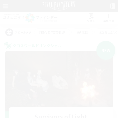
リスト
募集作成
#初心者/若葉歓迎
#絶挑戦
#立ち上げメ
アピールタグ
クロスワールドリンクシェル
NEW
Survivors of Light