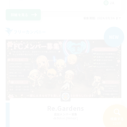
JA
詳細を見る
募集期間: 2026/09/06 まで
フリーカンパニー
NEW
Re.Gardens
追加メンバー募集
Belias [Meteor]
検索する
219件