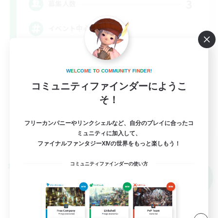
3
募集人数
イベント中心
立ち上げメンバー募集
初心者/若葉歓迎
W
E
L
C
O
M
E
T
O
C
O
M
M
U
N
I
T
Y
F
I
N
D
E
R
!
コミュニティファインダーにようこ
体験歓迎
そ！
プレイヤー主催イベント
JA
フリーカンパニーやリンクシェルなど、自分のプレイに合ったコ
ミュニティに加入して、
詳細を見る
ファイナルファンタジーXIVの世界をもっと楽しもう！
募集期間: 2026/09/06 まで
コミュニティファインダーの使い方
クロスワールドリンクシェル
NEW