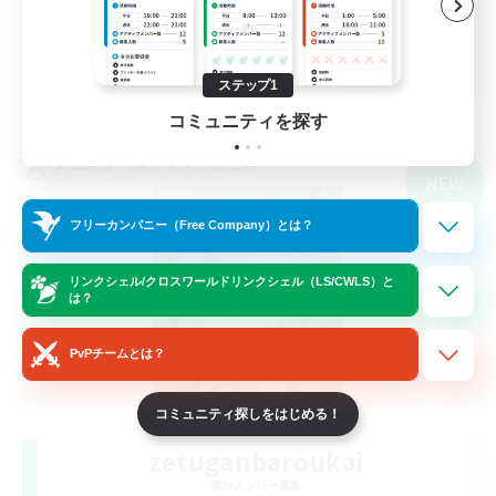
まったりゆっくり楽しむ
JA
ステップ1
詳細を見る
募集期間: 2026/09/06 まで
コミュニティを探す
クロスワールドリンクシェル
NEW
フリーカンパニー（Free Company）とは？
リンクシェル/クロスワールドリンクシェル（LS/CWLS）と
は？
PvPチームとは？
コミュニティ探しをはじめる！
zetuganbaroukai
追加メンバー募集