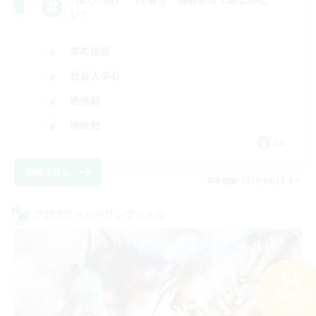
い！
零式挑戦
社会人中心
絶挑戦
極挑戦
JA
詳細を見る
募集期間: 2026/08/12 まで
クロスワールドリンクシェル
検索する
21件