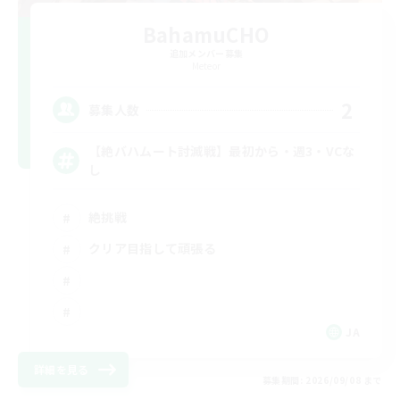
BahamuCHO
追加メンバー募集
Meteor
2
募集人数
【絶バハムート討滅戦】最初から・週3・VCな
し
絶挑戦
クリア目指して頑張る
JA
詳細を見る
募集期間: 2026/09/08 まで