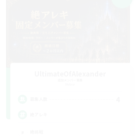
UltimateOfAlexander
追加メンバー募集
Meteor
4
募集人数
絶アレキ
絶挑戦