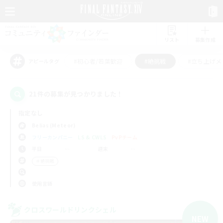
リスト
募集作成
#初心者/若葉歓迎
#絶挑戦
#立ち上げメ
アピールタグ
21件の募集が見つかりました！
指定なし
Belias (Meteor)
フリーカンパニー
LS & CWLS
PvPチーム
平日
週末
＃絶挑戦
使用言語
クロスワールドリンクシェル
NEW