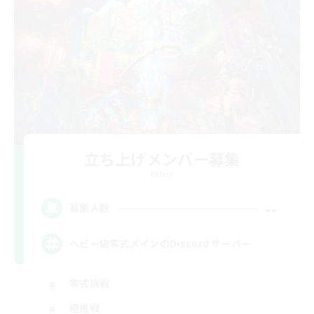
立ち上げメンバー募集
Meteor
--
募集人数
ヘビー級零式メインのDiscord サーバー
零式挑戦
極挑戦