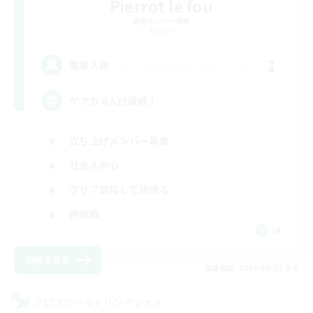
Pierrot le fou
追加メンバー募集
Meteor
1
募集人数
ケフカ 8人討滅戦！
立ち上げメンバー募集
社会人中心
クリア目指して頑張る
絶挑戦
JA
詳細を見る
募集期間: 2026/09/02 まで
クロスワールドリンクシェル