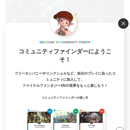
W
E
L
C
O
M
E
T
O
C
O
M
M
U
N
I
T
Y
F
I
N
D
E
R
!
zetu bahahanahaha
コミュニティファインダーにようこ
追加メンバー募集
そ！
Meteor
2
募集人数
フリーカンパニーやリンクシェルなど、自分のプレイに合ったコ
ミュニティに加入して、
ファイナルファンタジーXIVの世界をもっと楽しもう！
絶バハ 最初からVCあり T2名募集
コミュニティファインダーの使い方
立ち上げメンバー募集
絶挑戦
社会人中心