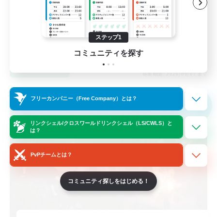
社会人中心
復帰者歓迎
なんでも楽しむ
ステップ1
JA
コミュニティを探す
詳細を見る
募集期間: 2026/09/07 まで
クロスワールドリンクシェル
フリーカンパニー（Free Company）とは？
NEW
リンクシェル/クロスワールドリンクシェル（LS/CWLS）と
は？
PvPチームとは？
コミュニティ探しをはじめる！