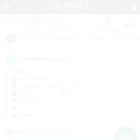
リスト
募集作成
#初心者/若葉歓迎
#絶挑戦
#立ち上げメ
アピールタグ
74件の募集が見つかりました！
指定なし
Belias (Meteor)
フリーカンパニー
LS & CWLS
PvPチーム
平日
週末
＃社会人中心
使用言語
クロスワールドリンクシェル
NEW