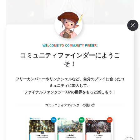
W
E
L
C
O
M
E
T
O
C
O
M
M
U
N
I
T
Y
F
I
N
D
E
R
!
コミュニティファインダーにようこ
そ！
Syakeons
追加メンバー募集
フリーカンパニーやリンクシェルなど、自分のプレイに合ったコ
Meteor
ミュニティに加入して、
ファイナルファンタジーXIVの世界をもっと楽しもう！
10
募集人数
コミュニティファインダーの使い方
やりたいときに、やりたいことをゆるーく
初心者/若葉歓迎