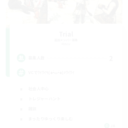
Trial
追加メンバー募集
Meteor
2
募集人数
VCでﾜｲﾜｲ٩(๑•̀ω•́๑)۶ﾜｲﾜｲ
社会人中心
トレジャーハント
雑談
まったりゆっくり楽しむ
JA