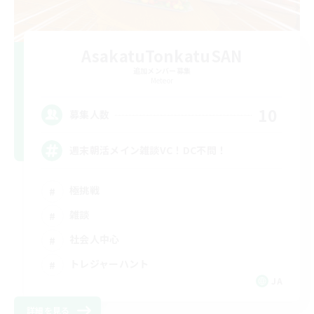
AsakatuTonkatuSAN
追加メンバー募集
Meteor
10
募集人数
週末朝活メイン雑談VC！DC不問！
極挑戦
雑談
社会人中心
トレジャーハント
JA
詳細を見る