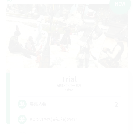
NEW
Trial
追加メンバー募集
Meteor
2
募集人数
VCでﾜｲﾜｲ٩(๑•̀ω•́๑)۶ﾜｲﾜｲ