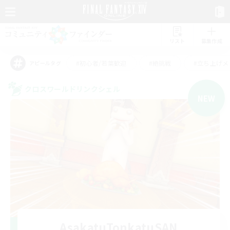
リスト
募集作成
#初心者/若葉歓迎
#絶挑戦
#立ち上げメ
アピールタグ
クロスワールドリンクシェル
NEW
AsakatuTonkatuSAN