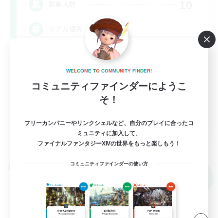
10
募集人数
リアル優先
立ち上げメンバー募集
W
E
L
C
O
M
E
T
O
C
O
M
M
U
N
I
T
Y
F
I
N
D
E
R
!
初心者/若葉歓迎
コミュニティファインダーにようこ
復帰者歓迎
そ！
まったりゆっくり楽しむ
JA
フリーカンパニーやリンクシェルなど、自分のプレイに合ったコ
ミュニティに加入して、
詳細を見る
ファイナルファンタジーXIVの世界をもっと楽しもう！
募集期間: 2026/09/07 まで
コミュニティファインダーの使い方
クロスワールドリンクシェル
NEW