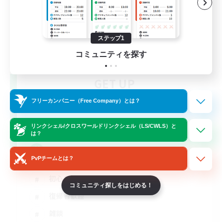
ステップ1
コミュニティを探す
GET UP
追加メンバー募集
Meteor
フリーカンパニー（Free Company）とは？
5
募集人数
リンクシェル/クロスワールドリンクシェル（LS/CWLS）と
は？
ＶC有（時々聞き専なら可）
PvPチームとは？
初心者/若葉歓迎
コミュニティ探しをはじめる！
復帰者歓迎
雑談