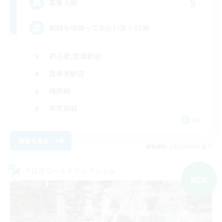
5
募集人数
戦闘も頑張ってみたい方！VC無
初心者/若葉歓迎
復帰者歓迎
極挑戦
零式挑戦
JA
詳細を見る
募集期間: 2026/09/07 まで
クロスワールドリンクシェル
NEW