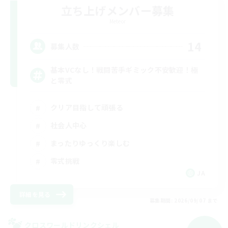
立ち上げメンバー募集
Meteor
14
募集人数
基本VCなし！戦闘苦手ギミック不安歓迎！極
と零式
クリア目指して頑張る
社会人中心
まったりゆっくり楽しむ
零式挑戦
JA
詳細を見る
募集期間: 2026/09/07 まで
クロスワールドリンクシェル