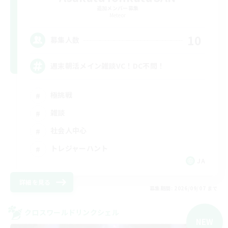
追加メンバー募集
Meteor
10
募集人数
週末朝活メイン雑談VC！DC不問！
極挑戦
雑談
社会人中心
トレジャーハント
JA
詳細を見る
募集期間: 2026/09/07 まで
クロスワールドリンクシェル
NEW