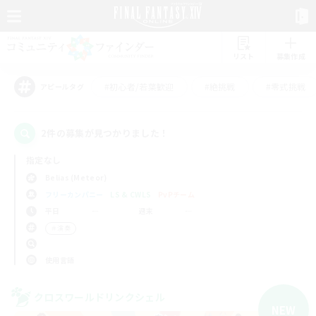
リスト
募集作成
#初心者/若葉歓迎
#絶挑戦
#零式挑戦
アピールタグ
2件の募集が見つかりました！
指定なし
Belias (Meteor)
フリーカンパニー
LS & CWLS
PvPチーム
平日
週末
＃演奏
使用言語
クロスワールドリンクシェル
NEW