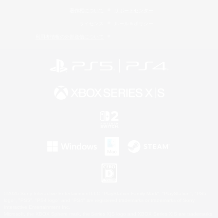
著作権について
サポートセンター
ライセンス
ルール＆ポリシー
利用者情報の外部送信について
©2026 Sony Interactive Entertainment LLC."PlayStation Family Mark", "PlayStation", "PS5
logo", "PS5", "PS4 logo" and "PS4" are registered trademarks or trademarks of Sony
Interactive Entertainment Inc.
Microsoft, the XBOX Sphere mark, the Series X|S logo and XBOX Series X|S are trademarks