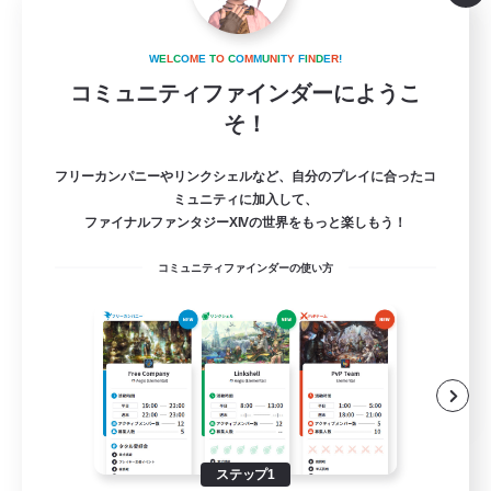
ensou no tami
W
E
L
C
O
M
E
T
O
C
O
M
M
U
N
I
T
Y
F
I
N
D
E
R
!
追加メンバー募集
Meteor
コミュニティファインダーにようこ
そ！
5
募集人数
フリーカンパニーやリンクシェルなど、自分のプレイに合ったコ
VC無し
ミュニティに加入して、
ファイナルファンタジーXIVの世界をもっと楽しもう！
演奏
コミュニティファインダーの使い方
まったりゆっくり楽しむ
雑談
初心者/若葉歓迎
JA
詳細を見る
募集期間: 2026/08/24 まで
ステップ1