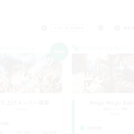
＃初心者/若葉歓迎
使用
ワールドリンクシェル
クロスワールドリンクシェル
NEW
立ち上げメンバー募集
Mogu Mogu Bak
Meteor
追加メンバー募集
Meteor
動時間
活動時間
20:00
24:00
日