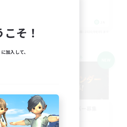
立ち上げメンバー募集
初心者/若葉歓迎
社会人中心
JA
JA
うこそ！
26/09/05 まで
募集期間: 2026/09/05 まで
ィに加入して、
クロスワールドリンクシェル
NEW
NEW
立ち上げメンバー募集
Meteor