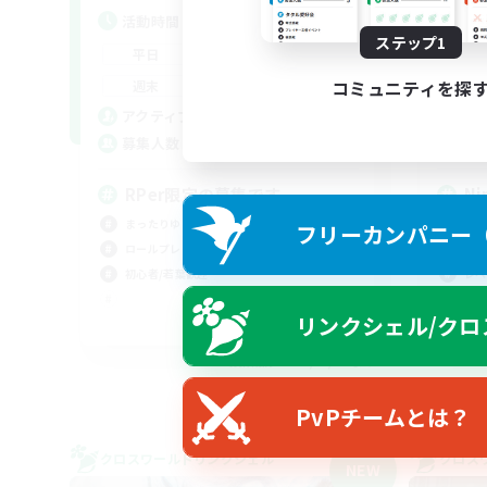
活動時間
活
ステップ1
0:00
23:00
平日
平
0:00
23:00
コミュニティを探
週末
週
4
アクティブメンバー数
ア
6
募集人数
募
RPer限定の募集です
Ni
まったりゆっくり楽しむ
初心
フリーカンパニー（F
ロールプレイ
復帰
初心者/若葉歓迎
レベ
なん
リンクシェル/クロ
JA
募集期間: 2026/09/05 まで
PvPチームとは？
クロスワールドリンクシェル
クロス
NEW