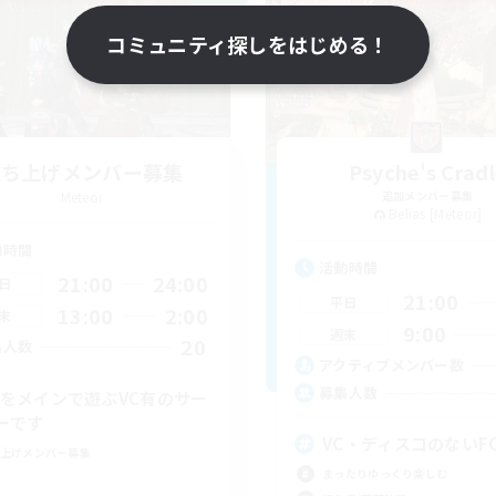
コミュニティ探しをはじめる！
立ち上げメンバー募集
Psyche's Cradl
Meteor
追加メンバー募集
Belias [Meteor]
動時間
活動時間
21:00
24:00
日
21:00
平日
13:00
2:00
末
9:00
週末
20
集人数
アクティブメンバー数
募集人数
Dをメインで遊ぶVC有のサー
ーです
VC・ディスコのないF
上げメンバー募集
まったりゆっくり楽しむ