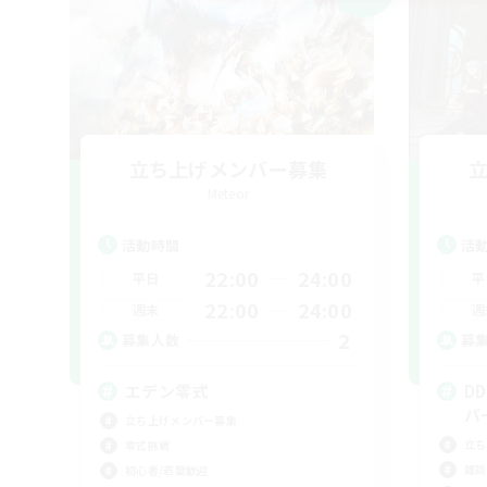
立ち上げメンバー募集
Meteor
活動時間
活
22:00
24:00
平日
平
22:00
24:00
週末
週
2
募集人数
募
エデン零式
D
バ
立ち上げメンバー募集
立ち
零式挑戦
雑談
初心者/若葉歓迎