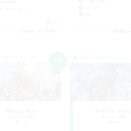
初心者/若葉歓迎
者/若葉歓迎
レベリング
たりゆっくり楽しむ
雑談
JA
募集期間: 2026/09/04 まで
募集期間: 20
ワールドリンクシェル
クロスワールドリンクシェル
NEW
- Mirage dive -
TIME to cheris
追加メンバー募集
追加メンバー募集
Meteor
Meteor