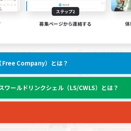
動時間
活動時間
ステップ2
20:00
24:00
7:00
日
平日
12:00
24:00
7:00
す
募集ページから連絡する
体
末
週末
42
クティブメンバー数
アクティブメンバー数
3
集人数
募集人数
ntendo Switch 2
ＶC有（時々聞き専な
者/若葉歓迎
初心者/若葉歓迎
ree Company）とは？
者歓迎
復帰者歓迎
リング
雑談
でも楽しむ
まったりゆっくり楽しむ
スワールドリンクシェル（LS/CWLS）とは？
JA
募集期間: 2026/09/05 まで
募集期間: 20
ワールドリンクシェル
フリーカンパニー
NEW