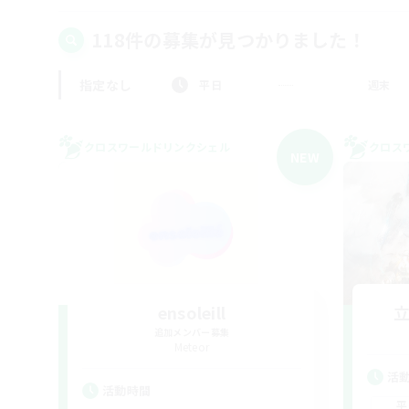
118件の募集が見つかりました！
指定なし
平日
週末
クロスワールドリンクシェル
クロス
NEW
ensoleill
追加メンバー募集
Meteor
活
活動時間
平