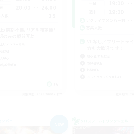
19:00
平日
20:00
24:00
末
19:00
週末
15
集人数
アクティブメンバー数
募集人数
0上/挨拶不要/リアル雑談無/
題のみの戦闘互助
VCなし／フリートラ
上げメンバー募集
方も大歓迎です！
者歓迎
初心者/若葉歓迎
人中心
復帰者歓迎
者/若葉歓迎
体験歓迎
まったりゆっくり楽しむ
JA
募集期間: 2026/09/05 まで
募集期間: 20
カンパニー
クロスワールドリンクシェル
NEW