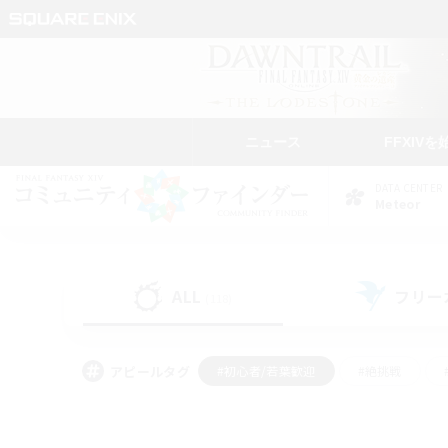
ニュース
FFXIVを
DATA CENTER
Meteor
ALL
フリー
(118)
アピールタグ
#初心者/若葉歓迎
#絶挑戦
#モブハント
#なんでも楽しむ
#ロールプ
#ミラプリ（ミラージュプリズム）