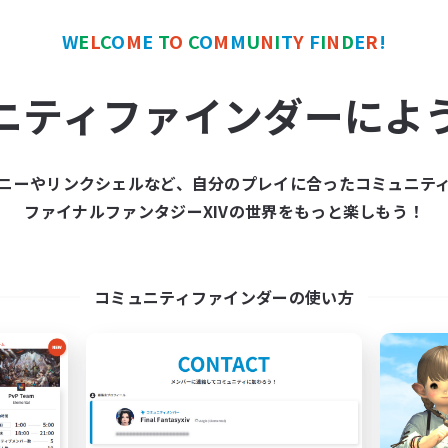
レベリング
者歓迎
クリア目指して頑張る
戦
W
E
L
C
O
M
E
T
O
C
O
M
M
U
N
I
T
Y
F
I
N
D
E
R
!
雑談
挑戦
JA
ニティファインダーによ
募集期間: 2026/09/05 まで
募集期間: 20
ニーやリンクシェルなど、自分のプレイに合ったコミュニテ
ワールドリンクシェル
クロスワールドリンクシェル
ファイナルファンタジーXIVの世界をもっと楽しもう！
NEW
コミュニティファインダーの使い方
OkirakuEorzea
GET UP
追加メンバー募集
追加メンバー募集
Meteor
Meteor