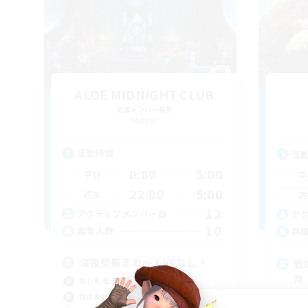
ALOE MIDNIGHT CLUB
追加メンバー募集
Meteor
活動時間
活
0:00
5:00
平日
平
22:00
5:00
週末
週
12
アクティブメンバー数
ア
10
募集人数
募
深夜勢集まれ〜！VCなし！
戦
無
初心者/若葉歓迎
復帰者歓迎
初心