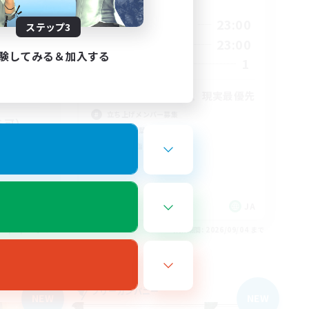
活動時間
21:00
23:00
平日
ステップ3
22:00
0:00
23:00
週末
22:00
験してみる＆加入する
1
募集人数
10
5
社会人中心のため、現実最優先
立ち上げメンバー募集
ら可）
初心者/若葉歓迎
クリア目指して頑張る
絶挑戦
JA
JA
26/09/05 まで
募集期間: 2026/09/04 まで
フリーカンパニー
NEW
NEW