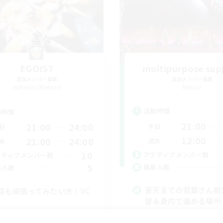
EGOIST
multipurpose sup
追加メンバー募集
追加メンバー募集
Belias [Meteor]
Meteor
活動時間
動時間
21:00
21:00
24:00
平日
日
12:00
21:00
24:00
週末
末
10
アクティブメンバー数
クティブメンバー数
5
募集人数
集人数
蒼天までの若葉さん限
闘も頑張ってみたい方！VC
習＆身内で進める場所
初心者/若葉歓迎
者/若葉歓迎