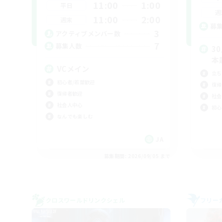
11:00
1:00
平日
週
11:00
2:00
週末
募
3
アクティブメンバー数
7
募集人数
3
本
VCメイン
立ち
初心者/若葉歓迎
復帰
復帰者歓迎
社会
社会人中心
初心
なんでも楽しむ
JA
募集期間: 2026/09/05 まで
クロスワールドリンクシェル
フリー