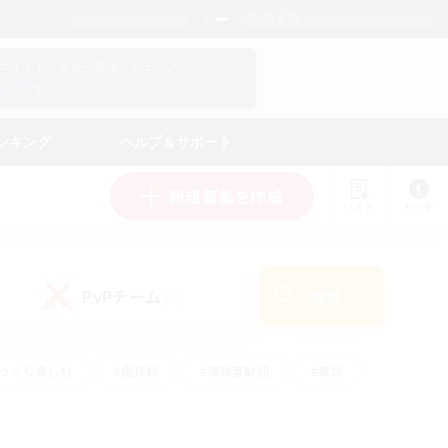
日本語
マイキャラクター情報をチェック！
ログイン
ンキング
ヘルプ＆サポート
新規募集を作成
リスト
ガイド
PvPチーム
検索
(0)
ゆっくり楽しむ
#極挑戦
#復帰者歓迎
#雑談
学生中心
#トレジャーハント
#レベリング
して頑張る
#プレイヤー主催イベント