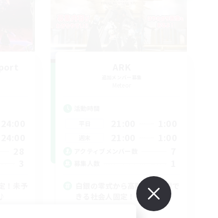
port
ARK
追加メンバー募集
Meteor
活動時間
24:00
21:00
1:00
平日
24:00
21:00
1:00
週末
28
7
アクティブメンバー数
3
1
募集人数
定！未予
白銀の零式から高難度に挑戦で
♪
きる社会人固定！
零式挑戦