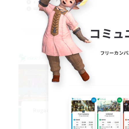
まったりゆっくり楽しむ
復帰
雑談
極挑
零式
JA
コミュ
募集期間: 2026/09/05 まで
フリーカンパ
クロスワールドリンクシェル
クロス
NEW
Rugand Company RP
追加メンバー募集
Meteor