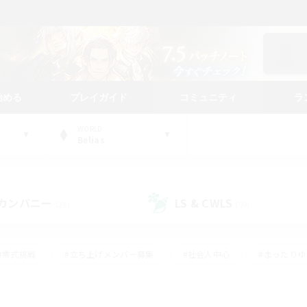
始める
プレイガイド
コミュニティ
ラ
WORLD
Belias
カンパニー
LS & CWLS
(28)
(90)
#零式挑戦
#立ち上げメンバー募集
#社会人中心
#まったり
レイ
#クラフター中心
#体験歓迎
#ギャザラー中心
#
#スクリーンショット撮影
#ハウジング
#演奏
#クリア目指