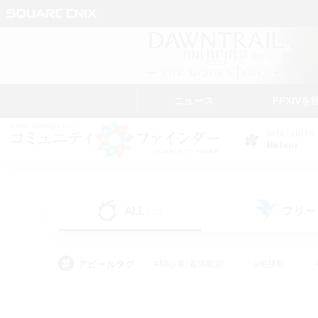
ニュース
FFXIVを
DATA CENTER
Meteor
ALL
フリー
(32)
アピールタグ
#初心者/若葉歓迎
#絶挑戦
#なんでも楽しむ
#学生中心
#モブハント
#レベリング
#クリア目指し