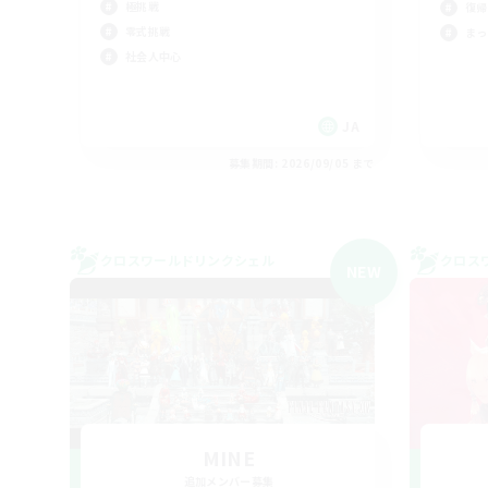
極挑戦
復帰
零式挑戦
まっ
社会人中心
JA
募集期間: 2026/09/05 まで
クロスワールドリンクシェル
クロス
NEW
MINE
追加メンバー募集