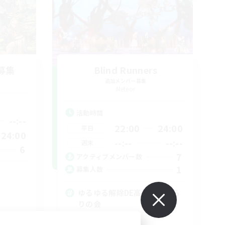
募集
Blind Runners
追加メンバー募集
Meteor
活動時間
--:--
22:00
24:00
平日
24:00
--:--
--:--
週末
6
7
アクティブメンバー数
1
募集人数
ゆるゆる解除DE高難易度ぶら
りの会
初心者/若葉歓迎