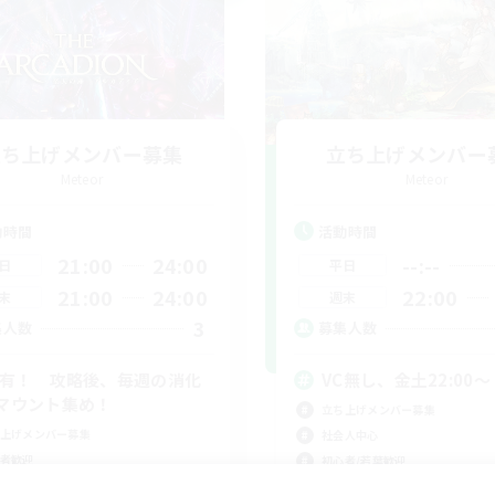
立ち上げメンバー募集
立ち上げメンバー
Meteor
Meteor
動時間
活動時間
21:00
24:00
--:--
日
平日
21:00
24:00
22:00
末
週末
3
集人数
募集人数
C有！ 攻略後、毎週の消化
VC無し、金土22:00〜
マウント集め！
立ち上げメンバー募集
上げメンバー募集
社会人中心
者歓迎
初心者/若葉歓迎
挑戦
零式挑戦