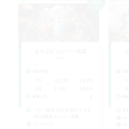
NEW
立ち上げメンバー募集
Meteor
活動時間
活
21:00
23:00
平日
平
1:00
24:00
週末
週
3
募集人数
募
ヘビー級零式VC有無どちらも
D3
OKの固定メンバー募集
零式
なんでも楽しむ
初心