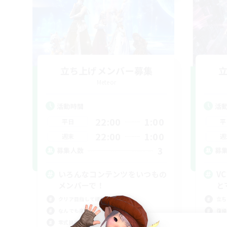
立ち上げメンバー募集
Meteor
活動時間
活
22:00
1:00
平日
平
22:00
1:00
週末
週
3
募集人数
募
いろんなコンテンツをいつもの
V
メンバーで！
と
クリア目指して頑張る
立ち
なんでも楽しむ
復帰
零式挑戦
零式