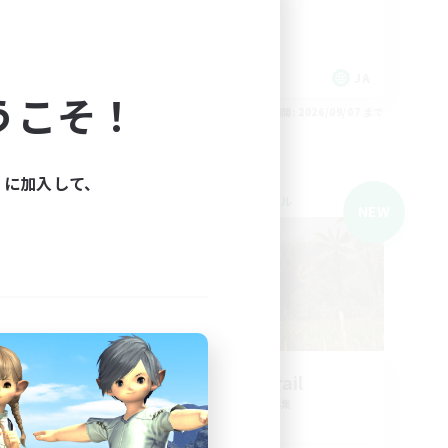
まったりゆっくり楽しむ
極挑戦
零式挑戦
JA
JA
うこそ！
26/09/07 まで
募集期間: 2026/09/07 まで
ィに加入して、
クロスワールドリンクシェル
NEW
NEW
募集
Animal Trail
追加メンバー募集
Meteor