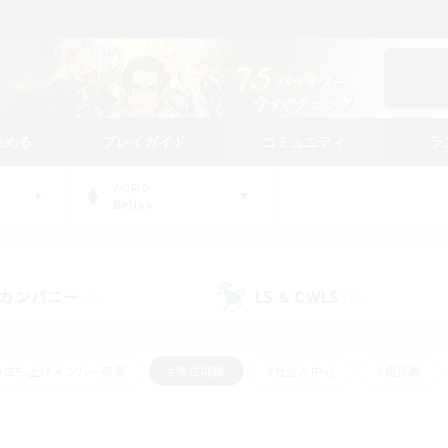
始める
プレイガイド
コミュニティ
ラ
WORLD
Belias
カンパニー
LS & CWLS
(2)
(30)
#立ち上げメンバー募集
#零式挑戦
#社会人中心
#極挑戦
#体験歓迎
#ロールプレイ
#ギャザラー中心
#クラフター中
て頑張る
#スクリーンショット撮影
#ミラプリ（ミラージュプリズム