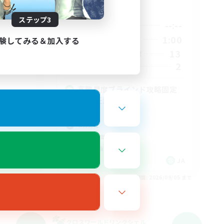
活動時間
1:00
ステップ3
--:--
--:--
平日
1:00
21:00
1:00
験してみる＆加入する
週末
2
13
アクティブメンバー数
2
募集人数
高難易度ブラインド攻略固定
（VC任意）極から
極挑戦
零式挑戦
初心者/若葉歓迎
クリア目指して頑張る
JA
JA
26/09/05 まで
募集期間: 2026/09/05 まで
クロスワールドリンクシェル