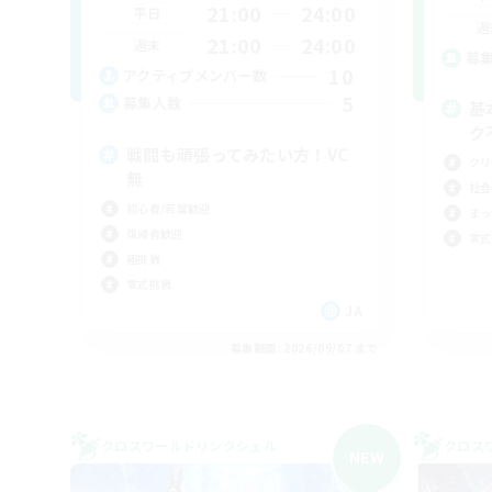
21:00
24:00
平日
週
21:00
24:00
週末
募
10
アクティブメンバー数
5
募集人数
基
ク
戦闘も頑張ってみたい方！VC
クリ
無
社会
初心者/若葉歓迎
まっ
復帰者歓迎
零式
極挑戦
零式挑戦
JA
募集期間: 2026/09/07 まで
クロスワールドリンクシェル
クロス
NEW