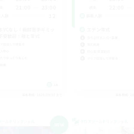
21:00
23:00
22:00
末
週末
12
集人数
募集人数
本VCなし！戦闘苦手ギミッ
エデン零式
不安歓迎！極と零式
立ち上げメンバー募集
ア目指して頑張る
零式挑戦
人中心
初心者/若葉歓迎
たりゆっくり楽しむ
クリア目指して頑張る
挑戦
JA
募集期間: 2026/09/07 まで
募集期間: 20
ワールドリンクシェル
クロスワールドリンクシェル
NEW