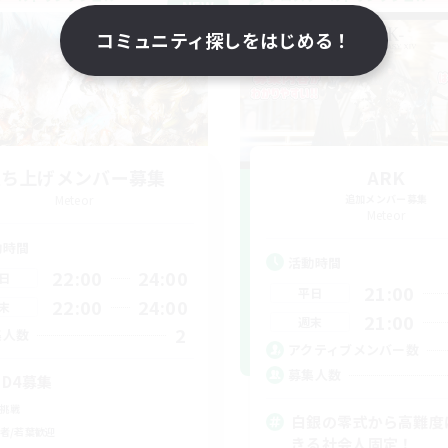
NEW
コミュニティ探しをはじめる！
立ち上げメンバー募集
ARK
Meteor
追加メンバー募集
Meteor
動時間
活動時間
22:00
24:00
日
21:00
平日
22:00
24:00
末
21:00
週末
2
集人数
アクティブメンバー数
募集人数
 D4募集
挑戦
白銀の零式から高難度
者/若葉歓迎
きる社会人固定！