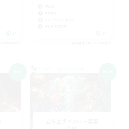
極挑戦
零式挑戦
クリア目指して頑張る
初心者/若葉歓迎
JA
JA
26/09/05 まで
募集期間: 2026/09/04 まで
クロスワールドリンクシェル
NEW
NEW
n
立ち上げメンバー募集
Meteor