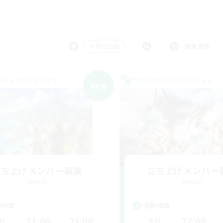
＃零式挑戦
使用言語
ワールドリンクシェル
クロスワールドリンクシェル
NEW
立ち上げメンバー募集
立ち上げメンバー
Meteor
Meteor
動時間
活動時間
21:00
23:00
22:00
日
平日