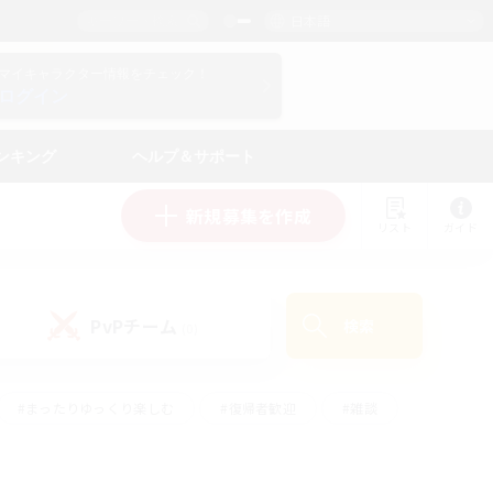
日本語
マイキャラクター情報をチェック！
ログイン
ンキング
ヘルプ＆サポート
新規募集を作成
リスト
ガイド
PvPチーム
検索
(0)
#まったりゆっくり楽しむ
#復帰者歓迎
#雑談
心
#演奏
#トレジャーハント
#ハウジング
）
#プレイヤー主催イベント