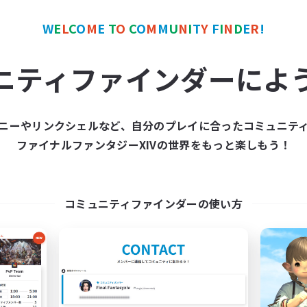
ア目指して頑張る
W
E
L
C
O
M
E
T
O
C
O
M
M
U
N
I
T
Y
F
I
N
D
E
R
!
JA
ニティファインダーによ
募集期間: 2026/09/07 まで
募集期間: 20
ニーやリンクシェルなど、自分のプレイに合ったコミュニテ
ワールドリンクシェル
クロスワールドリンクシェル
ファイナルファンタジーXIVの世界をもっと楽しもう！
NEW
コミュニティファインダーの使い方
espoir
立ち上げメンバー
追加メンバー募集
Meteor
Meteor