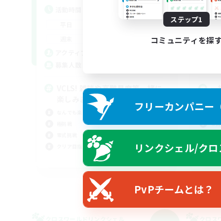
活動時間
活
ステップ1
22:00
24:00
平日
平
17:00
3:00
コミュニティを探
週末
週
17
アクティブメンバー数
ア
3
募集人数
募
VCLS! 雑談や高難易度等一緒に
一
楽しみませんか?
ん
フリーカンパニー（F
なんでも楽しむ
極挑
極挑戦
零式
零式挑戦
なん
リンクシェル/クロ
クリア目指して頑張る
クリ
JA
募集期間: 2026/09/06 まで
PvPチームとは？
クロスワールドリンクシェル
クロス