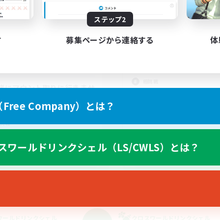
活動時間
動時間
22:00
平日
ステップ2
21:00
22:00
日
22:00
週末
21:00
22:00
す
募集ページから連絡する
体
末
募集人数
15
クティブメンバー数
7
集人数
VC有り！
極挑戦
緒にマウント取りに行きませ
零式挑戦
か
ree Company）とは？
まったりゆっくり楽しむ
戦
雑談
挑戦
でも楽しむ
スワールドリンクシェル（LS/CWLS）とは？
ア目指して頑張る
JA
募集期間: 2026/09/06 まで
募集期間: 20
ワールドリンクシェル
クロスワールドリンクシェル