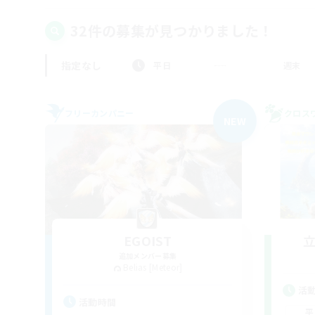
32件の募集が見つかりました！
指定なし
平日
週末
フリーカンパニー
クロス
NEW
EGOIST
追加メンバー募集
Belias [Meteor]
活
活動時間
平