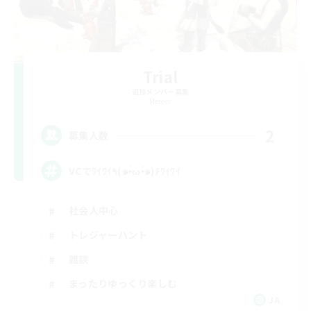
Trial
追加メンバー募集
Meteor
2
募集人数
VCでﾜｲﾜｲ٩(๑•̀ω•́๑)۶ﾜｲﾜｲ
社会人中心
トレジャーハント
雑談
まったりゆっくり楽しむ
JA