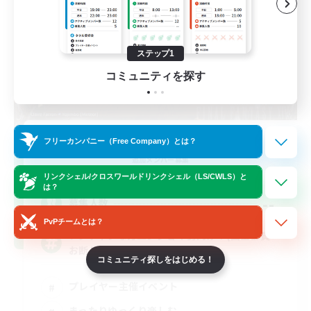
ステップ1
コミュニティを探す
KUMATAN - meteor1 -
フリーカンパニー（Free Company）とは？
追加メンバー募集
Meteor
リンクシェル/クロスワールドリンクシェル（LS/CWLS）と
は？
--
募集人数
PvPチームとは？
アクティブな方エンジョイ勢向け！(幽霊部員
お断り)
コミュニティ探しをはじめる！
プレイヤー主催イベント
まったりゆっくり楽しむ