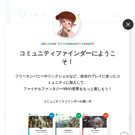
10
募集人数
VC無し
W
E
L
C
O
M
E
T
O
C
O
M
M
U
N
I
T
Y
F
I
N
D
E
R
!
雑談
コミュニティファインダーにようこ
まったりゆっくり楽しむ
そ！
初心者/若葉歓迎
フリーカンパニーやリンクシェルなど、自分のプレイに合ったコ
復帰者歓迎
ミュニティに加入して、
JA
ファイナルファンタジーXIVの世界をもっと楽しもう！
詳細を見る
募集期間: 2026/09/09 まで
コミュニティファインダーの使い方
クロスワールドリンクシェル
NEW