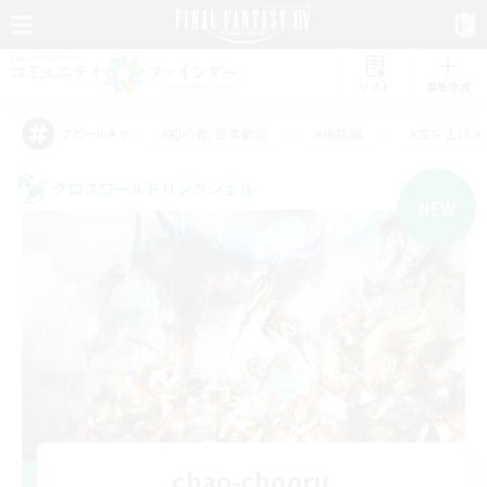
リスト
募集作成
#初心者/若葉歓迎
#絶挑戦
#立ち上げメ
アピールタグ
クロスワールドリンクシェル
NEW
chao-chooru