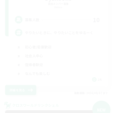
追加メンバー募集
Meteor
10
募集人数
やりたいときに、やりたいことをゆるーく
初心者/若葉歓迎
社会人中心
復帰者歓迎
なんでも楽しむ
JA
詳細を見る
募集期間: 2026/09/07 まで
クロスワールドリンクシェル
NEW