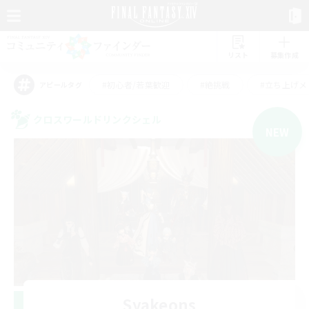
リスト
募集作成
#初心者/若葉歓迎
#絶挑戦
#立ち上げメ
アピールタグ
クロスワールドリンクシェル
NEW
Syakeons