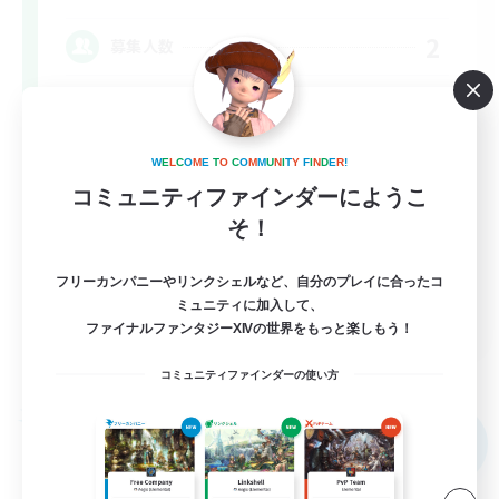
2
募集人数
40代以上、VCメイン
立ち上げメンバー募集
W
E
L
C
O
M
E
T
O
C
O
M
M
U
N
I
T
Y
F
I
N
D
E
R
!
コミュニティファインダーにようこ
社会人中心
そ！
まったりゆっくり楽しむ
なんでも楽しむ
フリーカンパニーやリンクシェルなど、自分のプレイに合ったコ
ミュニティに加入して、
JA
ファイナルファンタジーXIVの世界をもっと楽しもう！
詳細を見る
募集期間: 2026/09/07 まで
コミュニティファインダーの使い方
フリーカンパニー
NEW