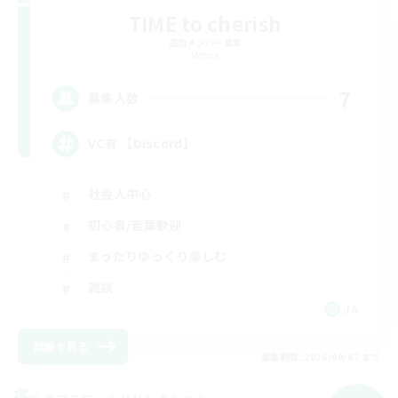
TIME to cherish
追加メンバー募集
Meteor
7
募集人数
VC有 【Discord】
社会人中心
初心者/若葉歓迎
まったりゆっくり楽しむ
雑談
JA
詳細を見る
募集期間: 2026/09/07 まで