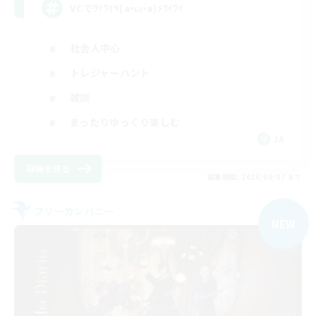
VCでﾜｲﾜｲ٩(๑•̀ω•́๑)۶ﾜｲﾜｲ
社会人中心
トレジャーハント
雑談
まったりゆっくり楽しむ
JA
詳細を見る
募集期間: 2026/09/07 まで
フリーカンパニー
NEW