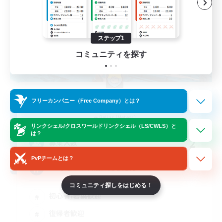
ステップ1
コミュニティを探す
polestar
フリーカンパニー（Free Company）とは？
追加メンバー募集
Belias [Meteor]
リンクシェル/クロスワールドリンクシェル（LS/CWLS）と
は？
2
募集人数
PvPチームとは？
VCなし！ソロ活に飽きた方へ！
コミュニティ探しをはじめる！
初心者/若葉歓迎
復帰者歓迎