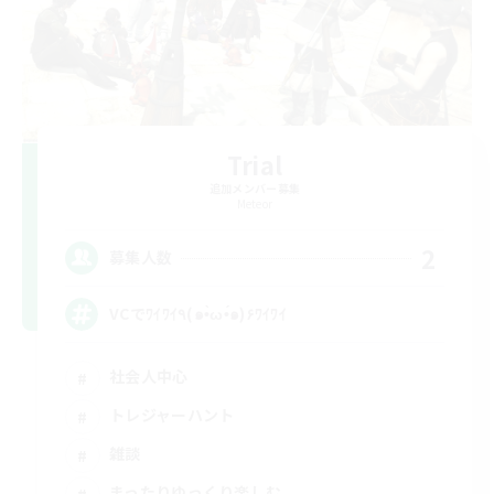
Trial
追加メンバー募集
Meteor
2
募集人数
VCでﾜｲﾜｲ٩(๑•̀ω•́๑)۶ﾜｲﾜｲ
社会人中心
トレジャーハント
雑談
まったりゆっくり楽しむ