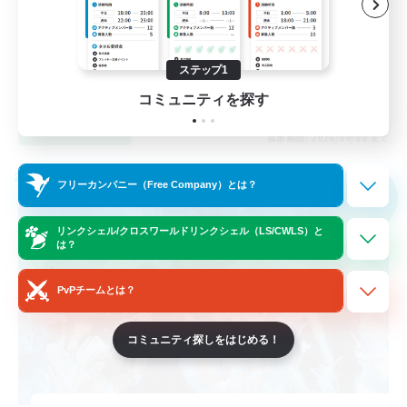
なんでも楽しむ
社会人中心
雑談
ステップ1
JA
コミュニティを探す
詳細を見る
募集期間: 2026/09/08 まで
クロスワールドリンクシェル
フリーカンパニー（Free Company）とは？
NEW
リンクシェル/クロスワールドリンクシェル（LS/CWLS）と
は？
PvPチームとは？
コミュニティ探しをはじめる！