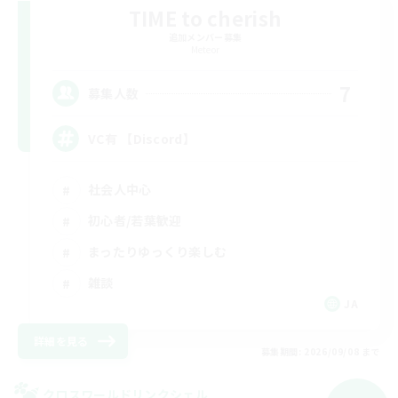
TIME to cherish
追加メンバー募集
Meteor
7
募集人数
VC有 【Discord】
社会人中心
初心者/若葉歓迎
まったりゆっくり楽しむ
雑談
JA
詳細を見る
募集期間: 2026/09/08 まで
クロスワールドリンクシェル