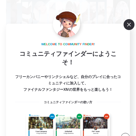
W
E
L
C
O
M
E
T
O
C
O
M
M
U
N
I
T
Y
F
I
N
D
E
R
!
コミュニティファインダーにようこ
そ！
Tranquilo
追加メンバー募集
Meteor
フリーカンパニーやリンクシェルなど、自分のプレイに合ったコ
ミュニティに加入して、
3
募集人数
ファイナルファンタジーXIVの世界をもっと楽しもう！
コミュニティファインダーの使い方
コンテンツの縛りなし！ライトコンテンツ中
心！
まったりゆっくり楽しむ