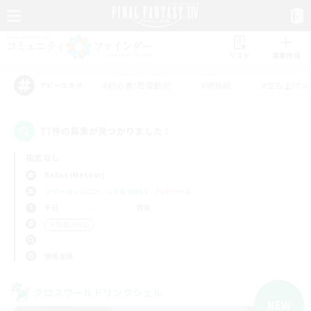
リスト
募集作成
#初心者/若葉歓迎
#絶挑戦
#立ち上げメ
アピールタグ
77件の募集が見つかりました！
指定なし
Belias (Meteor)
フリーカンパニー
LS & CWLS
PvPチーム
平日
週末
＃社会人中心
使用言語
クロスワールドリンクシェル
NEW