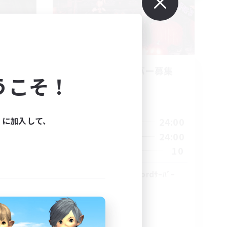
立ち上げメンバー募集
うこそ！
Meteor
活動時間
ィに加入して、
1:00
24:00
平日
24:00
1:00
24:00
週末
24:00
10
募集人数
70
30
#ｳﾞｨｼﾞｭｱﾙ系discordｻｰﾊﾞｰ
雑談
プレイヤー主催イベント
まったりゆっくり楽しむ
スクリーンショット撮影