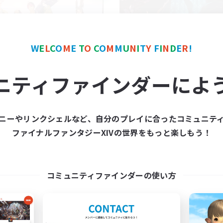
W
E
L
C
O
M
E
T
O
C
O
M
M
U
N
I
T
Y
F
I
N
D
E
R
!
irodori
Club Clowd
ニティファインダーによ
追加メンバー募集
追加メンバー募集
Meteor
Meteor
動時間
活動時間
ニーやリンクシェルなど、自分のプレイに合ったコミュニテ
21:00
24:00
22:00
日
平日
ファイナルファンタジーXIVの世界をもっと楽しもう！
13:00
24:00
21:00
末
週末
7
クティブメンバー数
アクティブメンバー数
3
集人数
募集人数
コミュニティファインダーの使い方
リエイター募集『劇団 彩』
滅
イヤー主催イベント
まったりゆっくり楽しむ
ルプレイ
クリア目指して頑張る