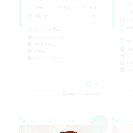
平
21:00
23:00
週末
週
3
募集人数
ア
募
イベント中心
立ち上げメンバー募集
集
初心者/若葉歓迎
体験
体験歓迎
まっ
プレイヤー主催イベント
社会
プレ
JA
募集期間: 2026/09/06 まで
クロスワールドリンクシェル
クロス
NEW