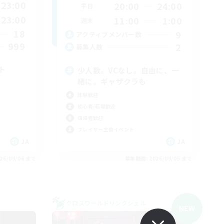
23:00
20:00
24:00
平日
23:00
11:00
1:00
週末
18
9
アクティブメンバー数
999
2
募集人数
ト
少人数。VCなし。自由に、一
緒に。ギャザクラも
体験歓迎
初心者/若葉歓迎
復帰者歓迎
プレイヤー主催イベント
JA
JA
26/09/06 まで
募集期間: 2026/09/05 まで
クロスワールドリンクシェル
NEW