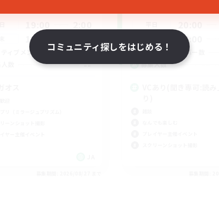
動時間
活動時間
19:00
2:00
20:00
日
平日
19:00
2:00
14:00
末
週末
コミュニティ探しをはじめる！
10
クティブメンバー数
アクティブメンバー数
--
集人数
募集人数
ガオス
VCあり(聞き専可:読
り)
歓迎
雑談
プリ（ミラージュプリズム）
なんでも楽しむ
リーンショット撮影
プレイヤー主催イベント
イヤー主催イベント
スクリーンショット撮影
JA
募集期間: 2026/08/27 まで
募集期間: 20