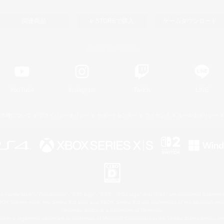
関連商品
e-STOREで購入
ゲームダウンロード
Official Information
YouTube
Instagram
Twitch
LINE
著作権について
プライバシーポリシー
サポートセンター
ライセンス
ルール＆ポリシー
 Family Mark", "PlayStation", "PS5 logo", "PS5", "PS4 logo" and "PS4" are registered trademark
XBOX Sphere mark, the Series X|S logo and XBOX Series X|S are trademarks of the Microsoft gro
Nintendo Switch is a trademark of Nintendo.
ither a registered trademark or trademark of Microsoft Corporation in the United States and/or oth