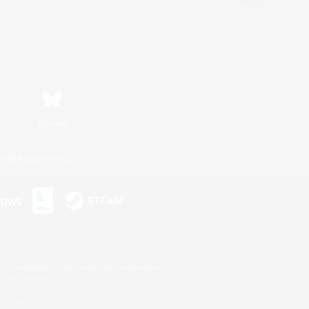
Bluesky
利用者情報の外部送信について
s or trademarks of Sony Interactive Entertainment Inc.
up of companies.
er countries.