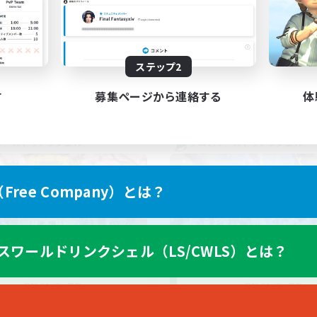
者/若葉歓迎
初心者/若葉歓迎
プレイヤー主催イベント
JA
ステップ2
募集期間: 2026/09/04 まで
募集期間: 20
す
募集ページから連絡する
体
ワールドリンクシェル
クロスワールドリンクシェル
ree Company）とは？
スワールドリンクシェル（LS/CWLS）とは？
Roe-Ga 7.5
Sikuri-kuru
追加メンバー募集
追加メンバー募集
Meteor
Meteor