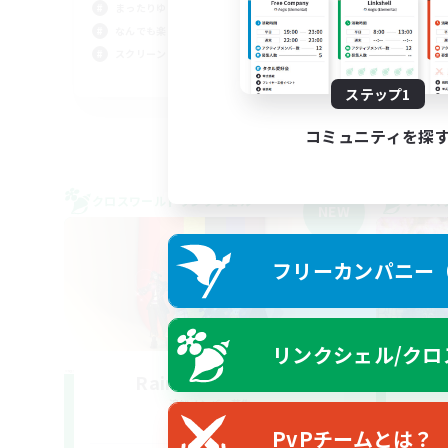
まったりゆっくり楽しむ
初心
なんでも楽しむ
スクリーンショット撮影
JA
ステップ1
募集期間: 2026/09/05 まで
コミュニティを探
クロスワールドリンクシェル
クロス
NEW
フリーカンパニー（F
リンクシェル/クロ
Rainbow Eorzea
追加メンバー募集
Meteor
PvPチームとは？