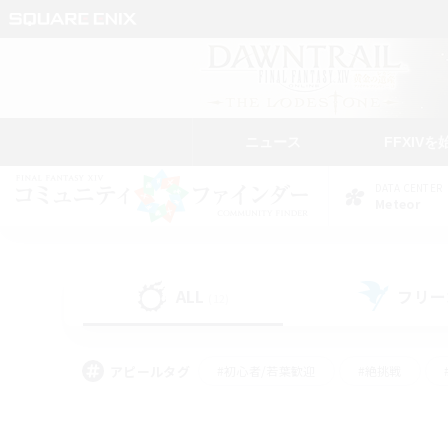
ニュース
FFXIVを
DATA CENTER
Meteor
ALL
フリー
(12)
アピールタグ
#初心者/若葉歓迎
#絶挑戦
#学生中心
#なんでも楽しむ
#モブハント
#
#演奏
#ミラプリ（ミラ