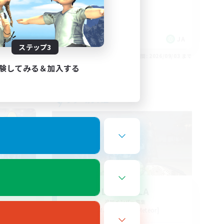
JA
JA
ステップ3
26/09/03 まで
募集期間: 2026/09/03 まで
験してみる＆加入する
フリーカンパニー
LA STELLA
追加メンバー募集
Mandragora [Meteor]