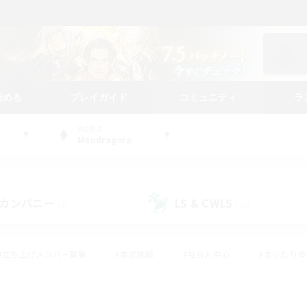
始める
プレイガイド
コミュニティ
ラ
WORLD
Mandragora
カンパニー
LS & CWLS
(2)
(10)
#立ち上げメンバー募集
#零式挑戦
#社会人中心
#まったり
体験歓迎
#クラフター中心
#ロールプレイ
#ギャザラー中心
ージュプリズム）
#スクリーンショット撮影
#クリア目指して頑張る