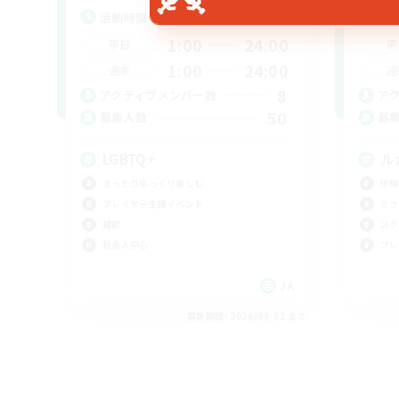
活動時間
活
1:00
24:00
平日
平
1:00
24:00
週末
週
8
アクティブメンバー数
ア
50
募集人数
募
LGBTQ+
ル
まったりゆっくり楽しむ
体験
プレイヤー主催イベント
ミラ
雑談
スク
社会人中心
プレ
JA
募集期間: 2026/09/02 まで