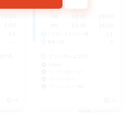
活動時間
24:00
18:00
24:00
平日
3:00
10:00
24:00
週末
15
11
アクティブメンバー数
--
5
募集人数
み上げあ
アットホームなFC
体験歓迎
プレイヤー主催イベント
トレジャーハント
スクリーンショット撮影
JA
JA
26/08/24 まで
募集期間: 2026/08/19 まで