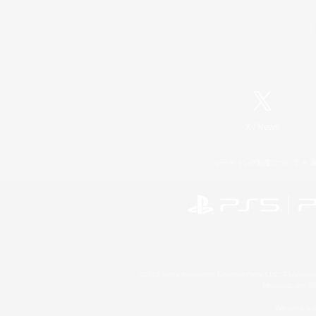
X
/
News
レーティング制度について
©2026 Sony Interactive Entertainment LLC."PlayStation
Microsoft, the 
Windows is e