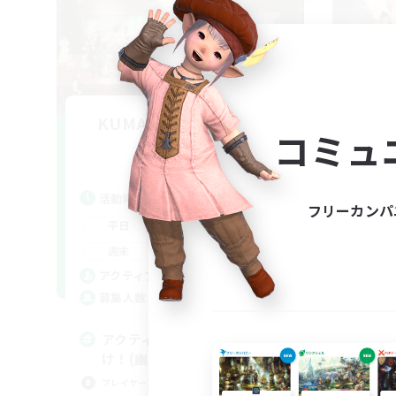
KUMATAN - meteor1 -
コミュ
追加メンバー募集
Meteor
活動時間
活
フリーカンパ
0:00
23:00
平日
平
0:00
23:00
週末
週
6
アクティブメンバー数
ア
--
募集人数
募
アクティブな方エンジョイ勢向
ク
け！(幽霊部員お断り)
プレ
プレイヤー主催イベント
ロー