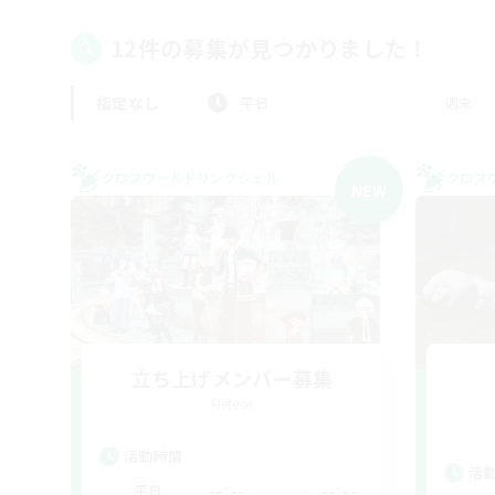
12件の募集が見つかりました！
指定なし
平日
週末
クロスワールドリンクシェル
クロス
NEW
立ち上げメンバー募集
Meteor
活動時間
活
--:--
--:--
平日