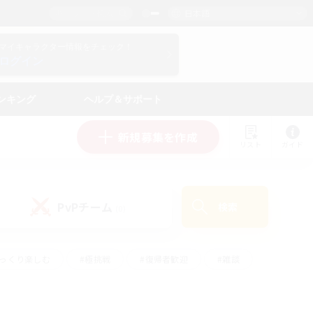
日本語
マイキャラクター情報をチェック！
ログイン
ンキング
ヘルプ＆サポート
新規募集を作成
リスト
ガイド
PvPチーム
検索
(0)
ゆっくり楽しむ
#極挑戦
#復帰者歓迎
#雑談
#ハウジング
#トレジャーハント
#レベリング
#プレイヤー主催イベント